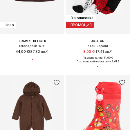
3 в опаковка
Ново
ПРОМОЦИЯ
TOMMY HILFIGER
JORDAN
Новородени 'KIKI'
Къси чорапи
44,90 €
(87,82 лв.³)
8,90 €
(17,41 лв.³)
Първоначално: 11,90 €
Последна най-ниска цена:
8,01 €