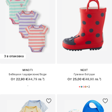
3 в опаковка
MINOTI
NEXT
Бебешки гащеризони/боди
Гумени ботуши
От 22,90 €
(44,79 лв.³)
От 25,00 €
(48,90 лв.³)
+
2