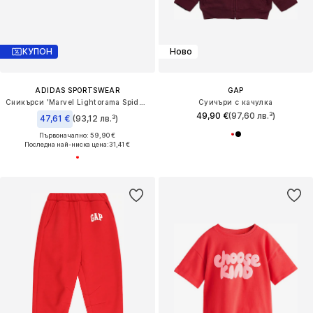
КУПОН
Ново
ADIDAS SPORTSWEAR
GAP
Сникърси 'Marvel Lightorama Spider-Man'
Суичъри с качулка
49,90 €
(97,60 лв.³)
47,61 €
(93,12 лв.³)
Първоначално: 59,90 €
Последна най-ниска цена:
31,41 €