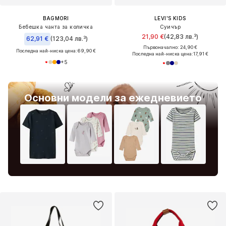
BAGMORI
LEVI'S KIDS
Бебешка чанта за количка
Суичър
21,90 €
(42,83 лв.³)
62,91 €
(123,04 лв.³)
Първоначално: 24,90 €
Последна най-ниска цена:
69,90 €
Последна най-ниска цена:
17,91 €
+
5
Основни модели за ежедневието