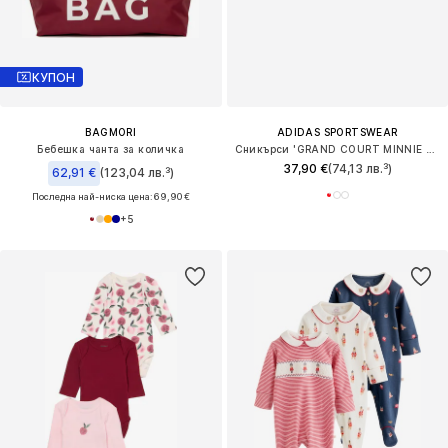
КУПОН
BAGMORI
ADIDAS SPORTSWEAR
Бебешка чанта за количка
Сникърси 'GRAND COURT MINNIE CF I'
37,90 €
(74,13 лв.³)
62,91 €
(123,04 лв.³)
Последна най-ниска цена:
69,90 €
+
5