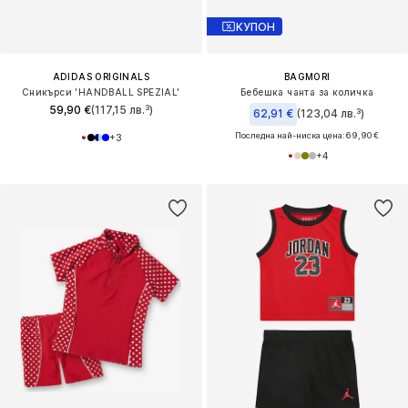
КУПОН
ADIDAS ORIGINALS
BAGMORI
Сникърси 'HANDBALL SPEZIAL'
Бебешка чанта за количка
59,90 €
(117,15 лв.³)
62,91 €
(123,04 лв.³)
Последна най-ниска цена:
69,90 €
+
3
+
4