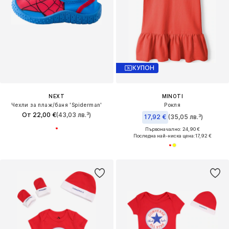
КУПОН
NEXT
MINOTI
Чехли за плаж/баня 'Spiderman'
Рокля
От 22,00 €
(43,03 лв.³)
17,92 €
(35,05 лв.³)
Първоначално: 24,90 €
Последна най-ниска цена:
17,92 €