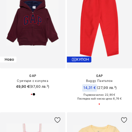
Ново
КУПОН
GAP
GAP
Суичъри с качулка
Baggy Панталон
49,90 €
(97,60 лв.³)
14,31 €
(27,99 лв.³)
Първоначално: 22,90 €
Последна най-ниска цена:
6,76 €