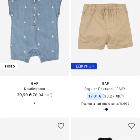
Ново
КУПОН
GAP
GAP
Комбинезон
Regular Панталон 'EASY'
39,90 €
(78,04 лв.³)
17,01 €
(33,27 лв.³)
Последна най-ниска цена:
18,90 €