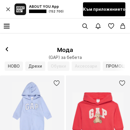
ABOUT YOU App
Към приложението
(152 700)
Мода
(GAP) за бебета
НОВО
Дрехи
Обувки
Аксесоари
ПРОМОЦИ