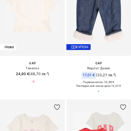
Ново
КУПОН
GAP
GAP
Тениска
Regular Дънки
24,90 €
(48,70 лв.³)
17,01 €
(33,27 лв.³)
Първоначално: 32,90 €
Последна най-ниска цена:
13,23 €