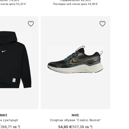
ално: 119,00 €
Първоначално: 49,90 €
 в много размери
Налични размери: 36, 37,5, 38, 38,5, 39, 40
-ниска цена:
52,43 €
Последна най-ниска цена:
34,90 €
в кошницата
Добави в кошницата
NIKE
NIKE
н суитшърт
Спортни обувки 'Cosmic Runner'
(66,71 лв.³)
54,90 €
(107,38 лв.³)