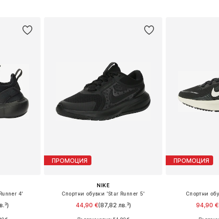
ицата
Добави в кошницата
Добави 
ПРОМОЦИЯ
ПРОМОЦИЯ
NIKE
Runner 4'
Спортни обувки 'Star Runner 5'
Спортни об
в.³)
44,90 €
(87,82 лв.³)
94,90 €