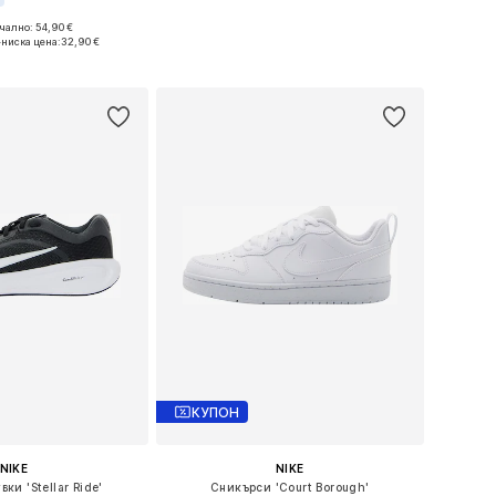
ално: 54,90 €
Предлага се в много размери
Налични размери: 122-128, 128-138, 138-147
-ниска цена:
32,90 €
Добави в кошницата
в кошницата
КУПОН
NIKE
NIKE
ки 'Stellar Ride'
Сникърси 'Court Borough'