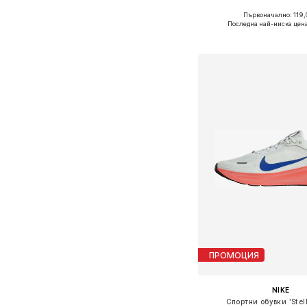
+
2
Първоначално: 119,
Предлага се в много 
Последна най-ниска цена
Добави в кошн
ПРОМОЦИЯ
NIKE
Спортни обувки 'Stell