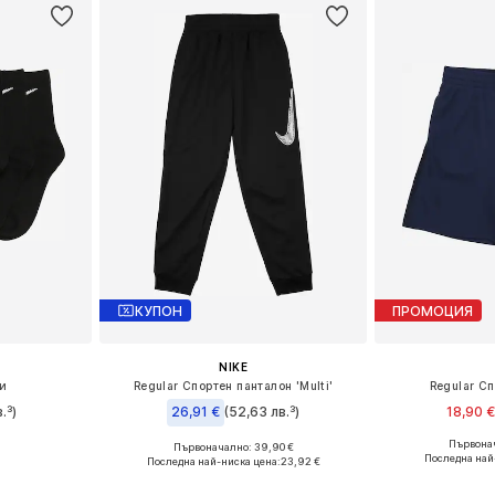
КУПОН
ПРОМОЦИЯ
NIKE
пи
Regular Спортен панталон 'Multi'
Regular С
.³)
26,91 €
(52,63 лв.³)
18,90 
Първонач
Първоначално: 39,90 €
19-32
Предлага се
Налични размери: 140-146, 146-152, 158-164
Последна най
Последна най-ниска цена:
23,92 €
ицата
Добави 
Добави в кошницата