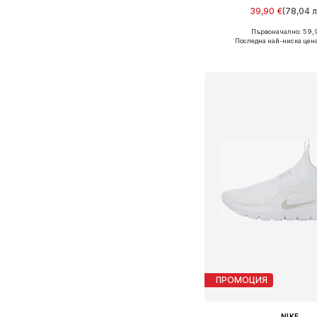
39,90 €
(78,04 л
+
1
Първоначално: 59,
Предлага се в много 
Последна най-ниска цен
Добави в кошн
ПРОМОЦИЯ
NIKE