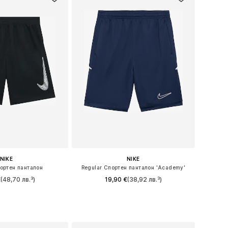
NIKE
NIKE
портен панталон
Regular Спортен панталон 'Academy'
€
(48,70 лв.³)
19,90 €
(38,92 лв.³)
Налични размери: 122-128, 128-138, 138-147, 147-158
Налични размери: 122-128, 128-138, 138-147, 147-158
в кошницата
Добави в кошницата