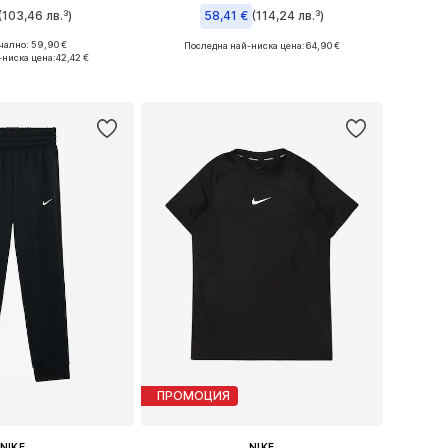
(103,46 лв.³)
58,41 €
(114,24 лв.³)
+
1
ално: 59,90 €
Последна най-ниска цена:
64,90 €
 в много размери
Предлага се в много размери
-ниска цена:
42,42 €
в кошницата
Добави в кошницата
ПРОМОЦИЯ
NIKE
NIKE