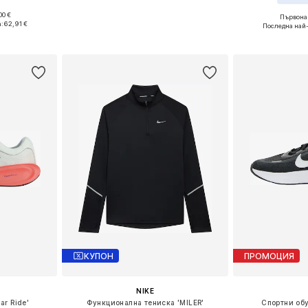
00 €
Първонач
размери
Предлага се в много размери
:
62,91 €
Последна най
ицата
Добави в кошницата
Добави 
КУПОН
ПРОМОЦИЯ
NIKE
ar Ride'
Функционална тениска 'MILER'
Спортни обув