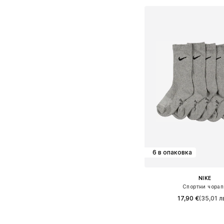
6 в опаковка
NIKE
Спортни чора
17,90 €
(35,01 лв
Налични размери: 