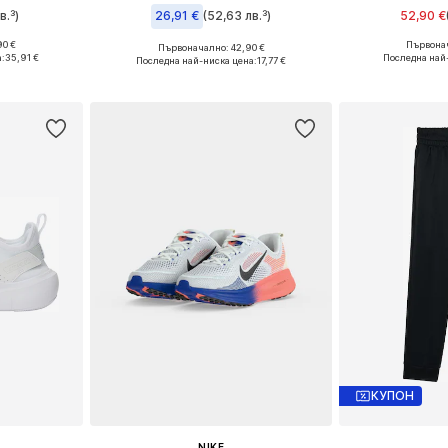
в.³)
26,91 €
(52,63 лв.³)
52,90 €
90 €
Първонач
Първоначално: 42,90 €
размери
Предлага се
Налични размери: 122-128, 128-138, 138-147
а:
35,91 €
Последна най
Последна най-ниска цена:
17,77 €
ицата
Добави 
Добави в кошницата
КУПОН
NIKE