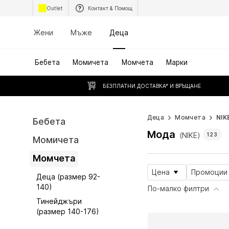
Outlet
Контакт & Помощ
Жени
Мъже
Деца
Бебета
Момичета
Момчета
Марки
БЕЗПЛАТНИ ДОСТАВКА* И ВРЪЩАНЕ
Деца
Момчета
NIK
Бебета
Мода
(NIKE)
123
Момичета
Момчета
Цена
Промоции
Деца (размер 92-
140)
По-малко филтри
Тинейджъри
(размер 140-176)