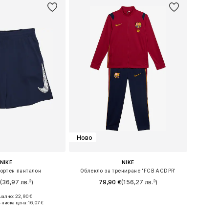
Ново
NIKE
NIKE
портен панталон
Облекло за трениране 'FCB ACDPR'
€
(36,97 лв.³)
79,90 €
(156,27 лв.³)
ално: 22,90 €
 в много размери
Предлага се в много размери
-ниска цена:
16,07 €
в кошницата
Добави в кошницата