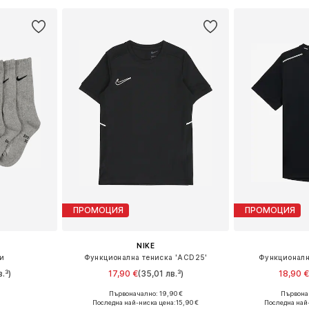
ПРОМОЦИЯ
ПРОМОЦИЯ
NIKE
пи
Функционална тениска 'ACD25'
Функционалн
.³)
17,90 €
(35,01 лв.³)
18,90 
Първоначално: 19,90 €
Първонач
19-32
Налични размери: 122-128, 128-138, 138-147, 147-158
Последна най-ниска цена:
15,90 €
Последна най