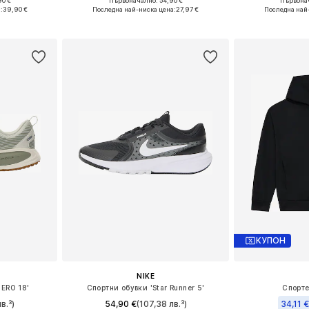
90 €
Първоначално: 54,90 €
Първонач
размери
Предлага се в много размери
Предлага се
:
39,90 €
Последна най-ниска цена:
27,97 €
Последна най
ицата
Добави в кошницата
Добави 
КУПОН
NIKE
ERO 18'
Спортни обувки 'Star Runner 5'
Спорте
в.³)
54,90 €
(107,38 лв.³)
34,11 €