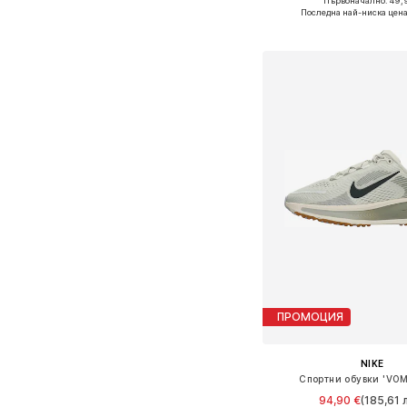
Първоначално: 49,
Предлага се в много 
Последна най-ниска цена
Добави в кошн
ПРОМОЦИЯ
NIKE
Спортни обувки 'VOM
94,90 €
(185,61 л