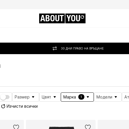
ABOUT
YOU
30 ДНИ ПРАВО НА ВРЪЩАНЕ
E
Размер
Цвят
Марка
Модели
А
1
Изчисти всички