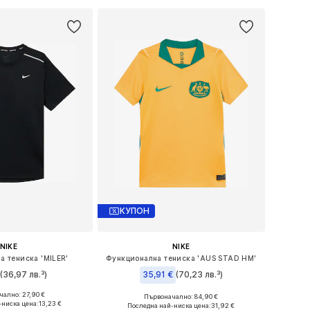
КУПОН
NIKE
NIKE
а тениска 'MILER'
Функционална тениска 'AUS STAD HM'
€
(36,97 лв.³)
35,91 €
(70,23 лв.³)
ално: 27,90 €
Първоначално: 84,90 €
Налични размери: 122-128, 128-138, 138-147, 147-158
Налични размери: 128-138, 138-147, 147-158
-ниска цена:
13,23 €
Последна най-ниска цена:
31,92 €