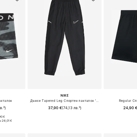
NIKE
анталон
Дънки Tapered Leg Спортен панталон 'ACD25'
Regular С
в.³)
37,90 €
(74,13 лв.³)
24,90 
90 €
Налични размери: 128-138, 138-147, 147-158, 158-170
Предлага се в много размери
а:
26,01 €
ицата
Добави в кошницата
Добави 