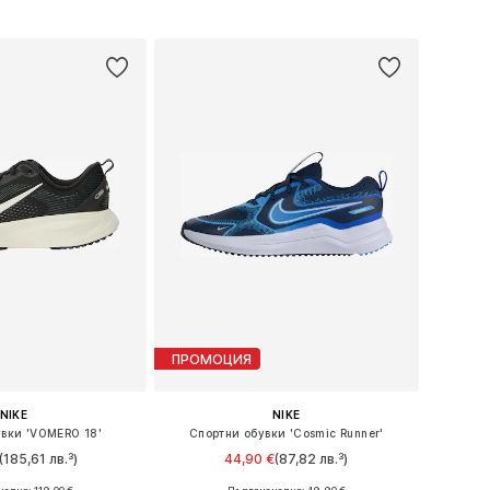
в кошницата
Добави в кошницата
ПРОМОЦИЯ
NIKE
NIKE
увки 'VOMERO 18'
Спортни обувки 'Cosmic Runner'
(185,61 лв.³)
44,90 €
(87,82 лв.³)
+
2