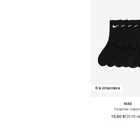
6 в опаковка
NIKE
Спортни чора
15,90 €
(31,10 лв
Налични размери: 
Добави в кошн