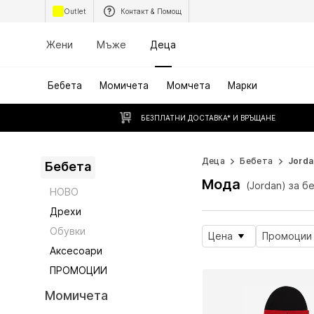
Outlet
Контакт & Помощ
Жени
Мъже
Деца
Бебета
Момичета
Момчета
Марки
БЕЗПЛАТНИ ДОСТАВКА* И ВРЪЩАНЕ
Деца
Бебета
Jorda
Бебета
Мода
(Jordan) за б
НОВО
Дрехи
Обувки
Цена
Промоции
Аксесоари
ПРОМОЦИИ
Момичета