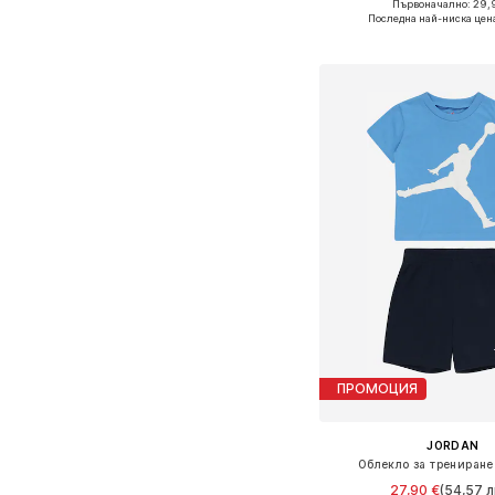
Първоначално: 29,
Налични размери: 
Последна най-ниска цен
Добави в кошн
ПРОМОЦИЯ
JORDAN
Облекло за трениране
27,90 €
(54,57 л