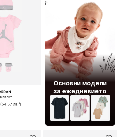
Основни модели
за ежедневието
ORDAN
мплект
€
(54,57 лв.³)
ери: 44-68, 68-80
в кошницата