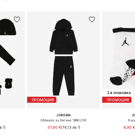
ицата
Добави в кошницата
Добави 
3 в опаковка
ПРОМОЦИЯ
ПРОМОЦИЯ
JORDAN
J
Облекло за бягане 'BRKLYN'
Къс
в.³)
37,90 €
(74,13 лв.³)
8,90 €