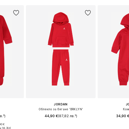
JORDAN
J
Облекло за бягане 'BRKLYN'
Ком
в.³)
44,90 €
(87,82 лв.³)
34,90 
90 €
68-74
Налични размери: 74-80, 80-86, 86-92
Налични размери
а:
16,74 €