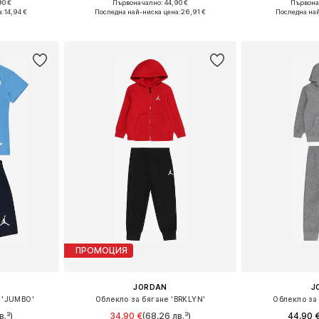
90 €
Първоначално: 44,90 €
Първона
68-80
Налични размери: 74-80, 80-86, 86-92
Налични ра
а:
14,94 €
Последна най-ниска цена:
26,91 €
Последна най
ицата
Добави в кошницата
Добави 
ПРОМОЦИЯ
JORDAN
J
 'JUMBO'
Облекло за бягане 'BRKLYN'
Облекло за
в.³)
34,90 €
(68,26 лв.³)
44,90 