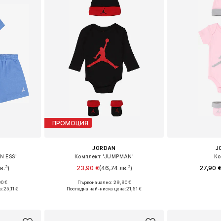
ПРОМОЦИЯ
JORDAN
J
N ESS'
Комплект 'JUMPMAN'
Ко
в.³)
23,90 €
(46,74 лв.³)
27,90 
90 €
Първоначално: 29,90 €
0, 86-92
Налични размери: 44-68, 68-80
Налични разм
а:
25,11 €
Последна най-ниска цена:
21,51 €
ицата
Добави в кошницата
Добави 