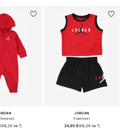
ORDAN
JORDAN
бинезон
Комплект
€
(68,26 лв.³)
34,90 €
(68,26 лв.³)
: 50-56, 62-68, 68-74
Налични размери: 74-80, 80-86, 86-92