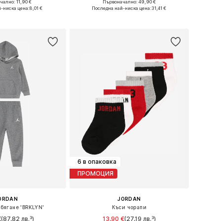
чално: 11,90 €
Първоначално: 49,90 €
змери: 18, 19-22
Налични размери: 74-80, 80-86, 86-92
-ниска цена:
8,01 €
Последна най-ниска цена:
31,41 €
в кошницата
Добави в кошницата
6 в опаковка
ПРОМОЦИЯ
ORDAN
JORDAN
 бягане 'BRKLYN'
Къси чорапи
€
(87,82 лв.³)
13,90 €
(27,19 лв.³)