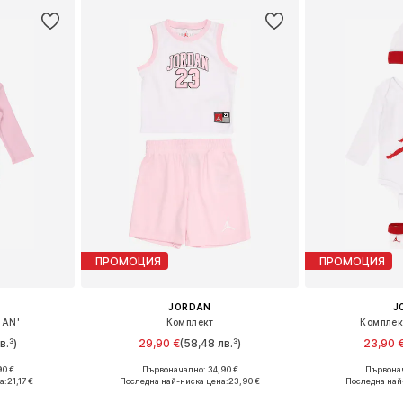
ПРОМОЦИЯ
ПРОМОЦИЯ
JORDAN
J
MAN'
Комплект
Комплек
в.³)
29,90 €
(58,48 лв.³)
23,90 
90 €
Първоначално: 34,90 €
Първонач
8, 68-80
Налични размери: 74-80, 80-86, 86-92
Налични разм
а:
21,17 €
Последна най-ниска цена:
23,90 €
Последна най
ицата
Добави в кошницата
Добави 