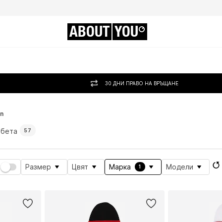
ABOUT
YOU
30 ДНИ ПРАВО НА ВРЪЩАНЕ
n
ебета
57
Размер
Цвят
Марка
Модели
1