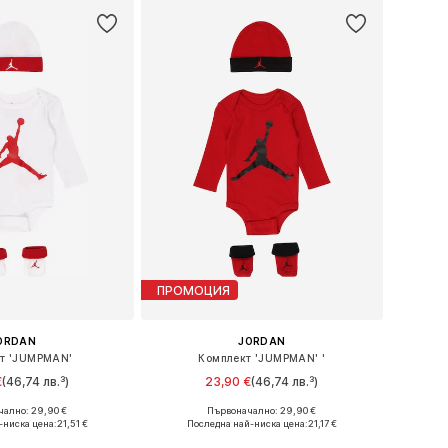
ПРОМОЦИЯ
ORDAN
JORDAN
т 'JUMPMAN'
Комплект 'JUMPMAN' '
€
(46,74 лв.³)
23,90 €
(46,74 лв.³)
ално: 29,90 €
Първоначално: 29,90 €
ери: 44-68, 68-80
Налични размери: 44-68, 68-80
-ниска цена:
21,51 €
Последна най-ниска цена:
21,17 €
в кошницата
Добави в кошницата