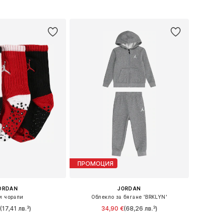
в кошницата
Добави в кошницата
ПРОМОЦИЯ
ORDAN
JORDAN
и чорапи
Облекло за бягане 'BRKLYN'
(17,41 лв.³)
34,90 €
(68,26 лв.³)