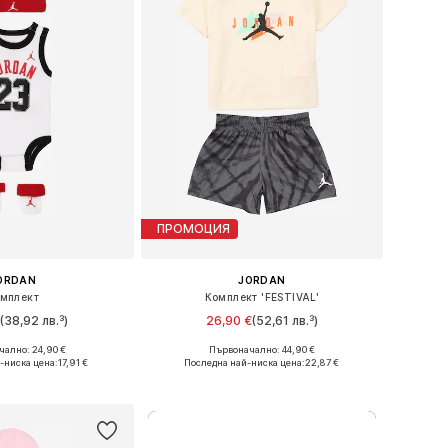
ПРОМОЦИЯ
ORDAN
JORDAN
мплект
Комплект 'FESTIVAL'
€
(38,92 лв.³)
26,90 €
(52,61 лв.³)
ално: 24,90 €
Първоначално: 44,90 €
ери: 44-68, 68-80
Налични размери: 74-80, 80-86, 86-92
-ниска цена:
17,91 €
Последна най-ниска цена:
22,87 €
в кошницата
Добави в кошницата