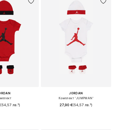
ORDAN
JORDAN
мплект
Комплект 'JUMPMAN'
€
(54,57 лв.³)
27,90 €
(54,57 лв.³)
ери: 44-68, 68-80
Налични размери: 44-68, 68-80
в кошницата
Добави в кошницата