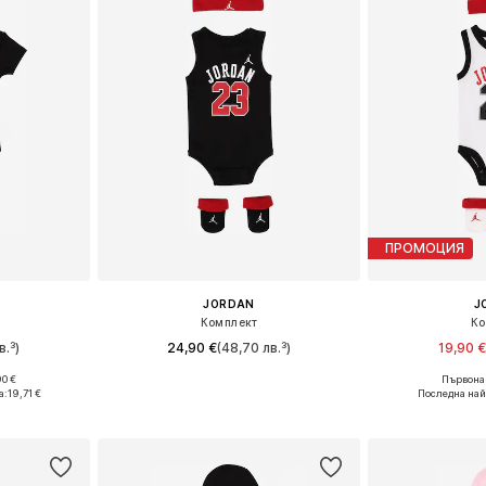
ПРОМОЦИЯ
JORDAN
J
Комплект
Ко
в.³)
24,90 €
(48,70 лв.³)
19,90 
0 €
Първонач
8, 68-80
Налични размери: 44-68, 68-80
Налични разм
а:
19,71 €
Последна най
ицата
Добави в кошницата
Добави 