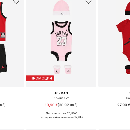
ПРОМОЦИЯ
JORDAN
J
Комплект
Ко
в.³)
19,90 €
(38,92 лв.³)
27,90 
Първоначално: 24,90 €
80-86, 86-92
Налични размери: 44-68, 68-80
Налични разм
Последна най-ниска цена:
17,91 €
ицата
Добави в кошницата
Добави 