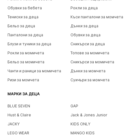
Обувки за бебета
Рокли за деца
Тениски за деца
Къси панталони за момчета
Бельо за деца
Дънки за деца
Панталони за деца
Обувки за деца
Блузи и туники за деца
Сникърси за деца
Рокли за момичета
Топове за момичета
Бельо за момичета
Сникърси за момичета
Чанти и раници за момичета
Дънки за момчета
Ризи за момчета
Суичъри за момчета
МАРКИ ЗА ДЕЦА
BLUE SEVEN
GAP
Hust & Claire
Jack & Jones Junior
JACKY
KIDS ONLY
LEGO WEAR
MANGO KIDS