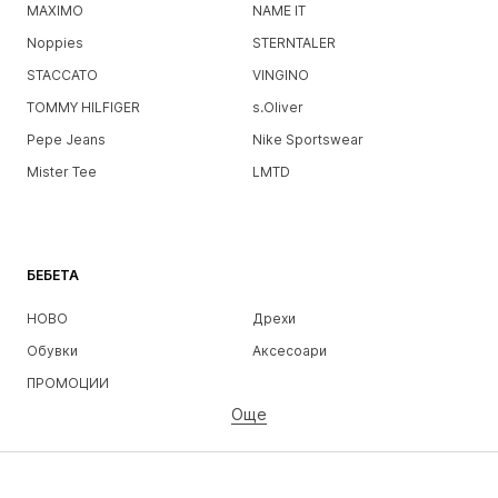
MAXIMO
NAME IT
Noppies
STERNTALER
STACCATO
VINGINO
TOMMY HILFIGER
s.Oliver
Pepe Jeans
Nike Sportswear
Mister Tee
LMTD
БЕБЕТА
НОВО
Дрехи
Обувки
Аксесоари
ПРОМОЦИИ
Още
МОМИЧЕТА
Деца (размер 92-140)
Тинейджъри (размер 140-176)