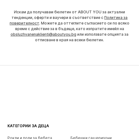
Искам да получавам бюлетин от ABOUT YOU за актуални
тенденции, оферти и ваучери в съответствие с
Политика за
поверителност
. Можете да оттеглите съгласието си по всяко
време с действие за в бъдеще, като изпратите имейл на
obsluzhvanenaklienti@aboutyou.bg
или използвате опцията за
отписване в края на всеки бюлетин.
КАТЕГОРИИ ЗА ДЕЦА
Рокли и поли за бебета
Бебешки гащеризони