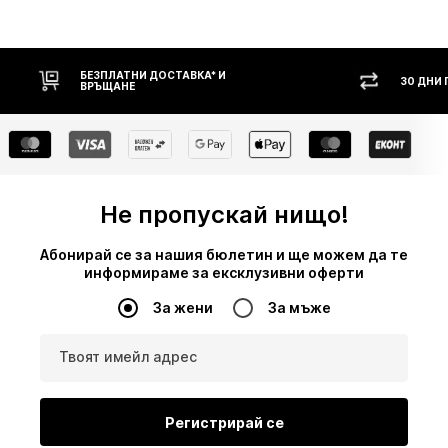
30 ДНИ ПРАВО НА ВРЪЩАНЕ
НАЛ
Не пропускай нищо!
Абонирай се за нашия бюлетин и ще можем да те
информираме за ексклузивни оферти
За жени
За мъже
Твоят имейл адрес
Регистрирай се