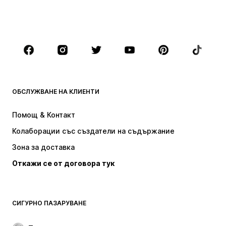
МОМЧЕТА
Деца (размер 92-140)
Тинейджъри (размер 140-176)
МАРКИ
Next
Nike Sportswear
ADIDAS SPORTSWEAR
NAME IT
ОБСЛУЖВАНЕ НА КЛИЕНТИ
ADIDAS ORIGINALS
NIKE
Помощ & Контакт
Baker by Ted Baker
new balance
Колаборации със създатели на съдържание
Зона за доставка
Откажи се от договора тук
СИГУРНО ПАЗАРУВАНЕ