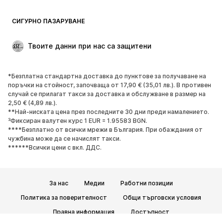
СИГУРНО ПАЗАРУВАНЕ
Твоите данни при нас са защитени
*Безплатна стандартна доставка до пунктове за получаване на
поръчки на стойност, започваща от 17,90 € (35,01 лв.). В противен
случай се прилагат такси за доставка и обслужване в размер на
2,50 € (4,89 лв.).
**Най-ниската цена през последните 30 дни преди намалението.
³Фиксиран валутен курс 1 EUR = 1.95583 BGN.
****Безплатно от всички мрежи в България. При обаждания от
чужбина може да се начислят такси.
******Всички цени с вкл. ДДС.
За нас
Медии
Работни позиции
Политика за поверителност
Общи търговски условия
Правна информация
Достъпност