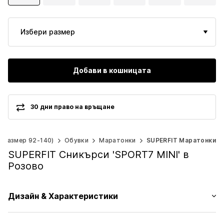
Избери размер
Добави в кошницата
30 дни право на връщане
 (размер 92-140)
Обувки
Маратонки
SUPERFIT Маратонки
SUPERFIT Сникърси 'SPORT7 MINI' в
Розово
Дизайн & Характеристики
Два цвята