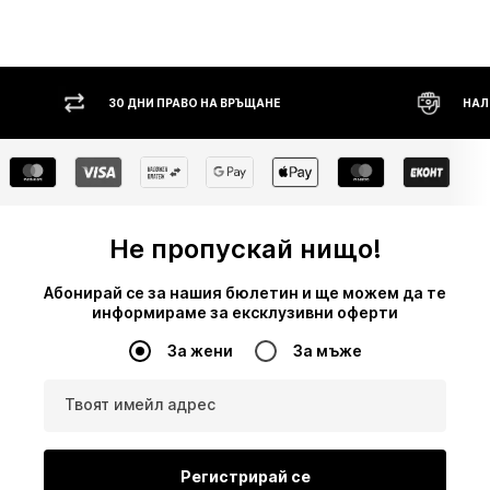
 ПРАВО НА ВРЪЩАНЕ
НАЛОЖЕН ПЛАТЕЖ
Не пропускай нищо!
Абонирай се за нашия бюлетин и ще можем да те
информираме за ексклузивни оферти
За жени
За мъже
Твоят имейл адрес
Регистрирай се