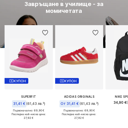
Завръщане в училище - за
момичетата
КУПОН
КУПОН
SUPERFIT
ADIDAS ORIGINALS
NIKE S
34,90 €
31,41 €
(61,43 лв.³)
От 31,41 €
(61,43 лв.³)
Първоначално: 69,90 €
Първоначално: 69,90 €
Последна най-ниска цена:
Последна най-ниска цена:
27,92 €
27,92 €