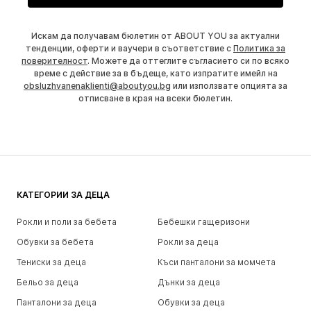
Искам да получавам бюлетин от ABOUT YOU за актуални
тенденции, оферти и ваучери в съответствие с
Политика за
поверителност
. Можете да оттеглите съгласието си по всяко
време с действие за в бъдеще, като изпратите имейл на
obsluzhvanenaklienti@aboutyou.bg
или използвате опцията за
отписване в края на всеки бюлетин.
КАТЕГОРИИ ЗА ДЕЦА
Рокли и поли за бебета
Бебешки гащеризони
Обувки за бебета
Рокли за деца
Тениски за деца
Къси панталони за момчета
Бельо за деца
Дънки за деца
Панталони за деца
Обувки за деца