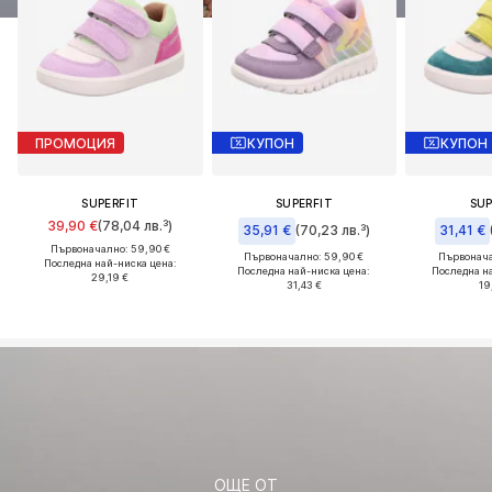
ПРОМОЦИЯ
КУПОН
КУПОН
SUPERFIT
SUPERFIT
SUP
39,90 €
(78,04 лв.³)
35,91 €
(70,23 лв.³)
31,41 €
Първоначално: 59,90 €
Първоначално: 59,90 €
Първонача
Последна най-ниска цена:
Последна най-ниска цена:
Последна н
29,19 €
31,43 €
19
ОЩЕ ОТ