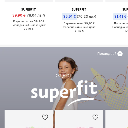
SUPERFIT
SUPERFIT
SUP
39,90 €
(78,04 лв.³)
35,91 €
(70,23 лв.³)
31,41 €
Първоначално: 59,90 €
Първоначално: 59,90 €
Първонача
Последна най-ниска цена:
Последна най-ниска цена:
Последна н
29,19 €
31,43 €
19
Последвай
ОЩЕ ОТ