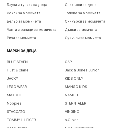
Блузи и туники за деца
Сникърси за деца
Рокли за момичета
Топове за момичета
Бельо за момичета
Сникърси за момичета
Чанти и раници за момичета
Дънки за момчета
Ризи за момчета
Суичъри за момчета
МАРКИ ЗА ДЕЦА
BLUE SEVEN
GAP
Hust & Claire
Jack & Jones Junior
JACKY
KIDS ONLY
LEGO WEAR
MANGO KIDS
MAXIMO
NAME IT
Noppies
STERNTALER
STACCATO
VINGINO
TOMMY HILFIGER
s.Oliver