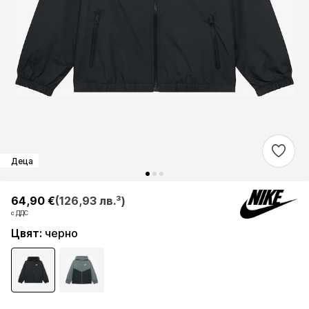
Деца
64,90 €
64,90 €
(126,93 лв.³)
(126,93 лв.³)
с ДДС
с ДДС
Цвят
:
черно