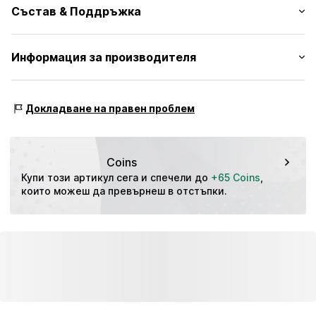
Качулка с висока яка
Състав & Поддръжка
Реглан ръкави
Странични джобове с цип
Външен материал: 100% Полиестер
Информация за производителя
Бродерия на етикети
Подплата: 100% Полиестер
Едноцветни тегели
NIKE Retail B.V.
Гладка материя
Colosseum 1
Докладване на правен проблем
Водоустойчив
1213 NL Hilversum
С лека подплата
NL
serviceinfo.eu@nike.com
Цип
Coins
№ на артикул
NIS9cq5001000001
Купи този артикул сега и спечели до 
+65 Coins
, 
които можеш да превърнеш в отстъпки.