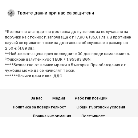
Твоите данни при нас са защитени
*Безплатна стандартна доставка до пунктове за получаване на
поръчки на стойност, започваща от 17,90 € (35,01 лв.). В противен
случай се прилагат такси за доставка и обслужване в размер на
2,50 € (4,89 лв.).
**Най-ниската цена през последните 30 дни преди намалението.
³Фиксиран валутен курс 1 EUR = 1.95583 BGN.
****Безплатно от всички мрежи в България. При обаждания от
чужбина може да се начислят такси.
******Всички цени с вкл. ДДС.
За нас
Медии
Работни позиции
Политика за поверителност
Общи търговски условия
Правна информация
Достъпност
Безопасност на продукта
© 2026 ABOUT YOU SE & Co. KG