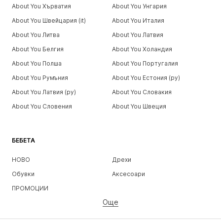
About You Хърватия
About You Унгария
About You Швейцария (it)
About You Италия
About You Литва
About You Латвия
About You Белгия
About You Холандия
About You Полша
About You Португалия
About You Румъния
About You Естония (ру)
About You Латвия (ру)
About You Словакия
About You Словения
About You Швеция
БЕБЕТА
НОВО
Дрехи
Обувки
Аксесоари
ПРОМОЦИИ
Още
МОМИЧЕТА