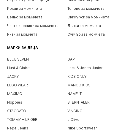
Рокли за момичета
Топове за момичета
Бельо за момичета
Сникърси за момичета
Чанти и раници за момичета
Дънки за момчета
Ризи за момчета
Суичъри за момчета
МАРКИ ЗА ДЕЦА
BLUE SEVEN
GAP
Hust & Claire
Jack & Jones Junior
JACKY
KIDS ONLY
LEGO WEAR
MANGO KIDS
MAXIMO
NAME IT
Noppies
STERNTALER
STACCATO
VINGINO
TOMMY HILFIGER
s.Oliver
Pepe Jeans
Nike Sportswear