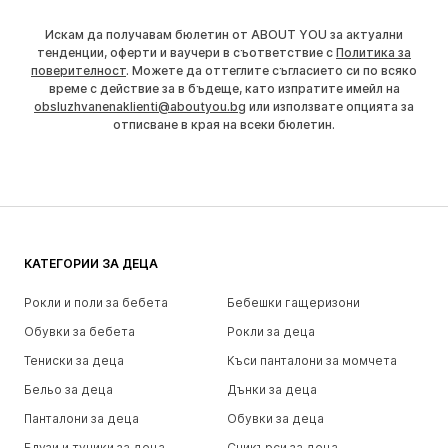
Искам да получавам бюлетин от ABOUT YOU за актуални
тенденции, оферти и ваучери в съответствие с
Политика за
поверителност
. Можете да оттеглите съгласието си по всяко
време с действие за в бъдеще, като изпратите имейл на
obsluzhvanenaklienti@aboutyou.bg
или използвате опцията за
отписване в края на всеки бюлетин.
КАТЕГОРИИ ЗА ДЕЦА
Рокли и поли за бебета
Бебешки гащеризони
Обувки за бебета
Рокли за деца
Тениски за деца
Къси панталони за момчета
Бельо за деца
Дънки за деца
Панталони за деца
Обувки за деца
Блузи и туники за деца
Сникърси за деца