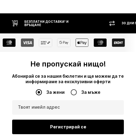
БЕЗПЛАТНИ ДОСТАВКА* И
30 ДНИ
ВРЪЩАНЕ
Не пропускай нищо!
Абонирай се за нашия бюлетин и ще можем да те
информираме за ексклузивни оферти
За жени
За мъже
Твоят имейл адрес
Регистрирай се