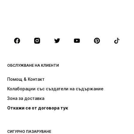
Деца (размер 92-140)
Тинейджъри (размер 140-176)
МОМЧЕТА
Деца (размер 92-140)
Тинейджъри (размер 140-176)
МАРКИ
Next
Nike Sportswear
ADIDAS SPORTSWEAR
NAME IT
ОБСЛУЖВАНЕ НА КЛИЕНТИ
ADIDAS ORIGINALS
NIKE
Помощ & Контакт
Baker by Ted Baker
new balance
Колаборации със създатели на съдържание
Зона за доставка
Откажи се от договора тук
СИГУРНО ПАЗАРУВАНЕ