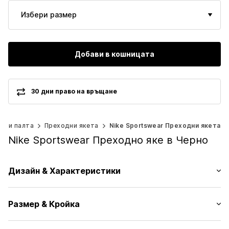
Избери размер
Добави в кошницата
30 дни право на връщане
та и палта
Преходни якета
Nike Sportswear Преходни якета
Nike Sportswear Преходно яке в Черно
Дизайн & Характеристики
Един цвят
Размер & Кройка
Ластичен подгъв
Прав подгъв
Кройка: Нормална форма