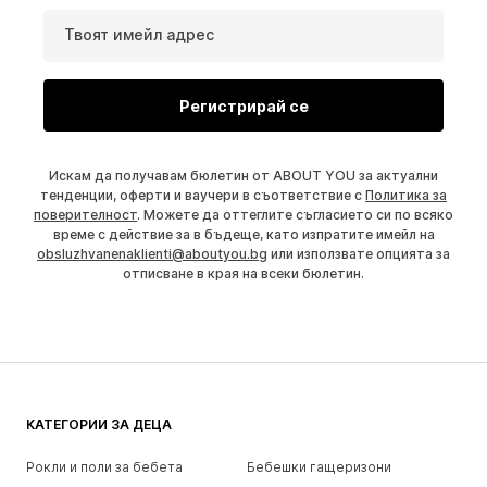
Твоят имейл адрес
Регистрирай се
Искам да получавам бюлетин от ABOUT YOU за актуални
тенденции, оферти и ваучери в съответствие с
Политика за
поверителност
. Можете да оттеглите съгласието си по всяко
време с действие за в бъдеще, като изпратите имейл на
obsluzhvanenaklienti@aboutyou.bg
или използвате опцията за
отписване в края на всеки бюлетин.
КАТЕГОРИИ ЗА ДЕЦА
Рокли и поли за бебета
Бебешки гащеризони