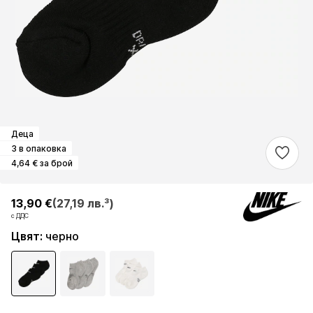
Деца
3 в опаковка
4,64 € за брой
13,90 €
13,90 €
13,90 €
(27,19 лв.³)
(27,19 лв.³)
(27,19 лв.³)
с ДДС
с ДДС
с ДДС
Цвят
:
черно