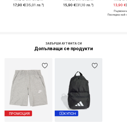
17,90 €
(35,01 лв.³)
15,90 €
(31,10 лв.³)
13,90 €
Първонача
Последна най-
ЗАВЪРШИ АУТФИТА СИ
Допълващи се продукти
ПРОМОЦИЯ
КУПОН