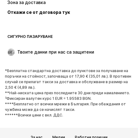
Зона за доставка
Откажи се от договора тук
СИГУРНО ПАЗАРУВАНЕ
Твоите данни при нас са защитени
*Безплатна стандартна доставка до пунктове за получаване на
поръчки на стойност, започваща от 17,90 € (35,01 лв.). В противен
случай се прилагат такси за доставка и обслужване в размер на
2,50 € (4,89 лв.).
**Най-ниската цена през последните 30 дни преди намалението.
³Фиксиран валутен курс 1 EUR = 1.95583 BGN.
****Безплатно от всички мрежи в България. При обаждания от
чужбина може да се начислят такси.
******Всички цени с вкл. ДДС.
За нас
Медии
Работни позиции