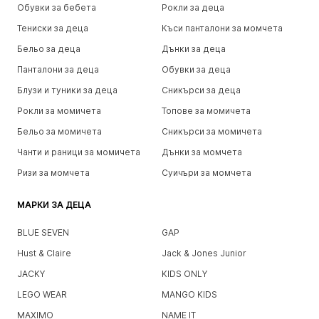
Обувки за бебета
Рокли за деца
Тениски за деца
Къси панталони за момчета
Бельо за деца
Дънки за деца
Панталони за деца
Обувки за деца
Блузи и туники за деца
Сникърси за деца
Рокли за момичета
Топове за момичета
Бельо за момичета
Сникърси за момичета
Чанти и раници за момичета
Дънки за момчета
Ризи за момчета
Суичъри за момчета
МАРКИ ЗА ДЕЦА
BLUE SEVEN
GAP
Hust & Claire
Jack & Jones Junior
JACKY
KIDS ONLY
LEGO WEAR
MANGO KIDS
MAXIMO
NAME IT