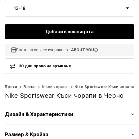
13-18
Добави в кошницата
Продава се и се изпраща от
Продава се и се изпраща от
Продава се и се изпраща от
ABOUT YOU
ABOUT YOU
ABOUT YOU
30 дни право на връщане
Дрехи
Бельо
Къси чорапи
Nike Sportswear Къси чорапи
Nike Sportswear Къси чорапи в Черно
Дизайн & Характеристики
Лого принт
Размер & Кройка
Жарсе