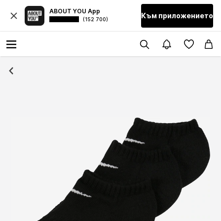
ABOUT YOU App
Към приложението
(152 700)