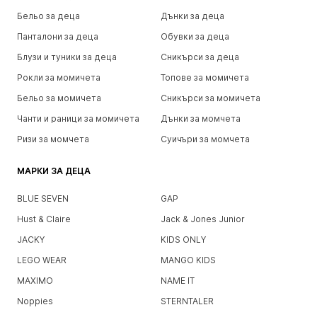
Бельо за деца
Дънки за деца
Панталони за деца
Обувки за деца
Блузи и туники за деца
Сникърси за деца
Рокли за момичета
Топове за момичета
Бельо за момичета
Сникърси за момичета
Чанти и раници за момичета
Дънки за момчета
Ризи за момчета
Суичъри за момчета
МАРКИ ЗА ДЕЦА
BLUE SEVEN
GAP
Hust & Claire
Jack & Jones Junior
JACKY
KIDS ONLY
LEGO WEAR
MANGO KIDS
MAXIMO
NAME IT
Noppies
STERNTALER