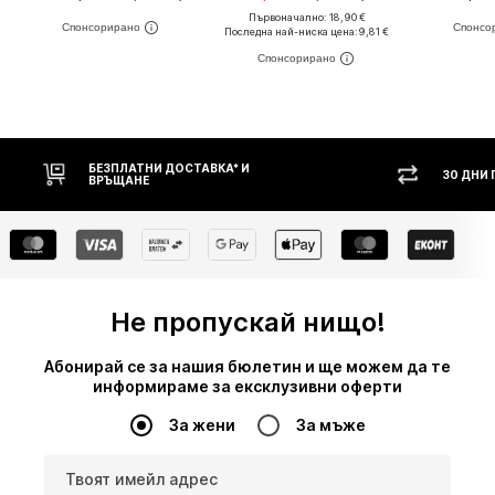
Първоначално: 18,90 €
Последна най-ниска цена:
9,81 €
30 ДНИ ПРАВО НА ВРЪЩАНЕ
Н
Не пропускай нищо!
Абонирай се за нашия бюлетин и ще можем да те
информираме за ексклузивни оферти
За жени
За мъже
Твоят имейл адрес