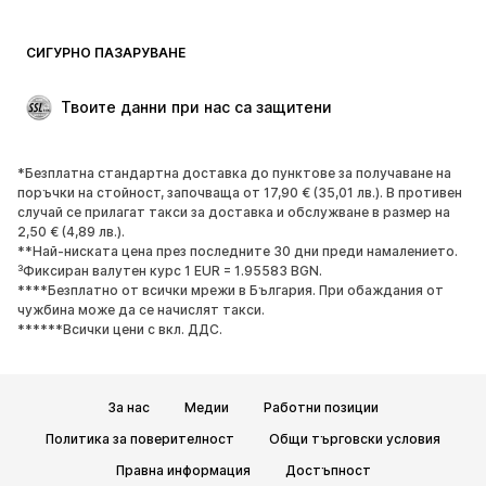
СИГУРНО ПАЗАРУВАНЕ
Твоите данни при нас са защитени
*Безплатна стандартна доставка до пунктове за получаване на
поръчки на стойност, започваща от 17,90 € (35,01 лв.). В противен
случай се прилагат такси за доставка и обслужване в размер на
2,50 € (4,89 лв.).
**Най-ниската цена през последните 30 дни преди намалението.
³Фиксиран валутен курс 1 EUR = 1.95583 BGN.
****Безплатно от всички мрежи в България. При обаждания от
чужбина може да се начислят такси.
******Всички цени с вкл. ДДС.
За нас
Медии
Работни позиции
Политика за поверителност
Общи търговски условия
Правна информация
Достъпност