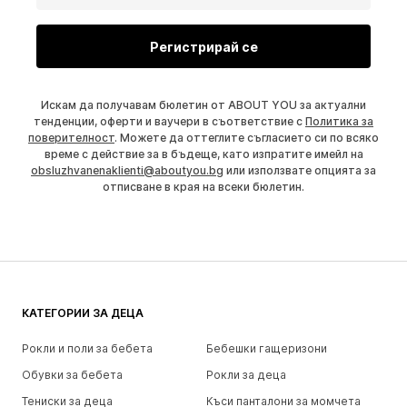
Регистрирай се
Искам да получавам бюлетин от ABOUT YOU за актуални
тенденции, оферти и ваучери в съответствие с
Политика за
поверителност
. Можете да оттеглите съгласието си по всяко
време с действие за в бъдеще, като изпратите имейл на
obsluzhvanenaklienti@aboutyou.bg
или използвате опцията за
отписване в края на всеки бюлетин.
КАТЕГОРИИ ЗА ДЕЦА
Рокли и поли за бебета
Бебешки гащеризони
Обувки за бебета
Рокли за деца
Тениски за деца
Къси панталони за момчета