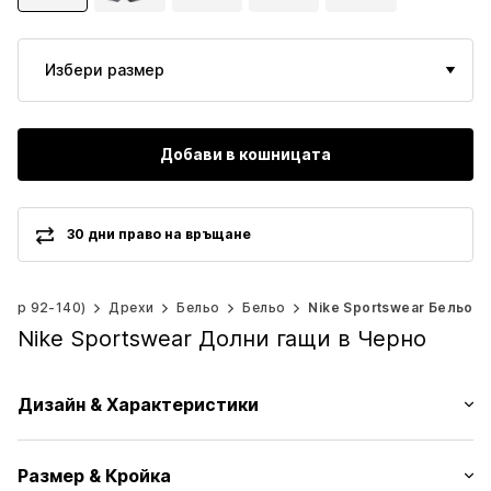
Избери размер
Добави в кошницата
30 дни право на връщане
мер 92-140)
Дрехи
Бельо
Бельо
Nike Sportswear Бельо
Nike Sportswear Долни гащи в Черно
Дизайн & Характеристики
Лого принт
Размер & Кройка
Жарсе