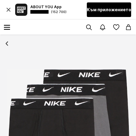
ABOUT YOU App
Към приложението
(152 700)