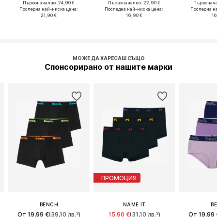
Първоначално: 24,90 €
Първоначално: 22,90 €
Първонача
Последна най-ниска цена:
Последна най-ниска цена:
Последна н
21,90 €
16,90 €
16
МОЖЕ ДА ХАРЕСАШ СЪЩО
Спонсорирано от нашите марки
ПРОМОЦИЯ
BENCH
NAME IT
B
От 19,99 €
(39,10 лв.³)
15,90 €
(31,10 лв.³)
От 19,99 