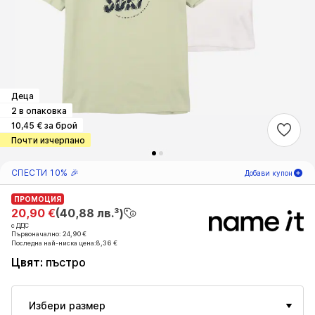
Деца
2 в опаковка
10,45 € за брой
Почти изчерпано
СПЕСТИ 10% 🎉
Добави купон
ПРОМОЦИЯ
ПРОМОЦИЯ
03
Д
22
Ч
26
М
20,90 €
20,90 €
(40,88 лв.³)
(40,88 лв.³)
с ДДС
с ДДС
само за нови
-10
%
Първоначално: 24,90 €
Първоначално: 24,90 €
клиенти! 🎁
Последна най-ниска цена:
Последна най-ниска цена:
8,36 €
8,36 €
Цвят
:
пъстро
Само за следващата ти поръчка 🎉
Деца
Избери размер