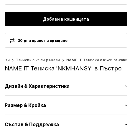
Добави в кошницата
30 дни право на връщане
 ризи
Тениски с къси ръкави
NAME IT Тениски с къси ръкави
NAME IT Тениска 'NKMHANSY' в Пъстро
Дизайн & Характеристики
Принт мотиви
Размер & Кройка
Жарсе
Обло деколте
Опаковка: 2 в опаковка
Яка от ластична плетка
Състав & Поддръжка
Дължина на ръкавите: Къс ръкав
Обточено с кант деколте