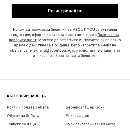
Регистрирай се
Искам да получавам бюлетин от ABOUT YOU за актуални
тенденции, оферти и ваучери в съответствие с
Политика за
поверителност
. Можете да оттеглите съгласието си по всяко
време с действие за в бъдеще, като изпратите имейл на
obsluzhvanenaklienti@aboutyou.bg
или използвате опцията за
отписване в края на всеки бюлетин.
КАТЕГОРИИ ЗА ДЕЦА
Рокли и поли за бебета
Бебешки гащеризони
Обувки за бебета
Рокли за деца
Тениски за деца
Къси панталони за момчета