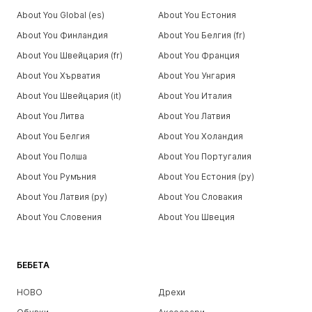
About You Global (es)
About You Естония
About You Финландия
About You Белгия (fr)
About You Швейцария (fr)
About You Франция
About You Хърватия
About You Унгария
About You Швейцария (it)
About You Италия
About You Литва
About You Латвия
About You Белгия
About You Холандия
About You Полша
About You Португалия
About You Румъния
About You Естония (ру)
About You Латвия (ру)
About You Словакия
About You Словения
About You Швеция
БЕБЕТА
НОВО
Дрехи