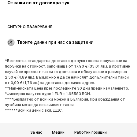
Откажи се от договора тук
СИГУРНО ПАЗАРУВАНЕ
Твоите данни при нас са защитени
*Безплатна стандартна доставка до пунктове за получаване на
поръчки на стойност, започваща от 17,90 € (35,01 лв.). В противен
случай се прилагат такси за доставка и обслужване в размер на
2,50 € (4,89 лв.). Възможно е да се начислят допълнителни такси
от 0,90 € (1,76 лв.) за доставка до личен адрес.
**Най-ниската цена през последните 30 дни преди намалението.
³Фиксиран валутен курс 1 EUR = 1.95583 BGN.
****Безплатно от всички мрежи в България. При обаждания от
чужбина може да се начислят такси.
******Всички цени с вкл. ДДС.
За нас
Медии
Работни позиции