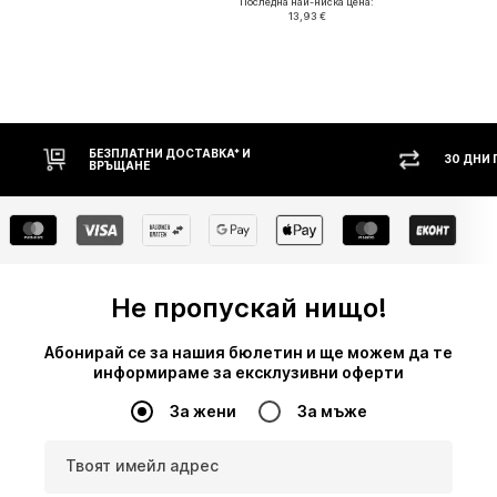
Последна най-ниска цена:
13,93 €
БЕЗПЛАТНИ ДОСТАВКА* И
30 ДНИ ПРАВ
ВРЪЩАНЕ
Не пропускай нищо!
Абонирай се за нашия бюлетин и ще можем да те
информираме за ексклузивни оферти
За жени
За мъже
Твоят имейл адрес