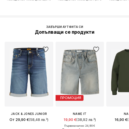
ЗАВЪРШИ АУТФИТА СИ
Допълващи се продукти
ПРОМОЦИЯ
JACK & JONES JUNIOR
NAME IT
NA
От 29,90 €
(58,48 лв.³)
19,90 €
(38,92 лв.³)
16,90 €
(
Първоначално: 24,90 €