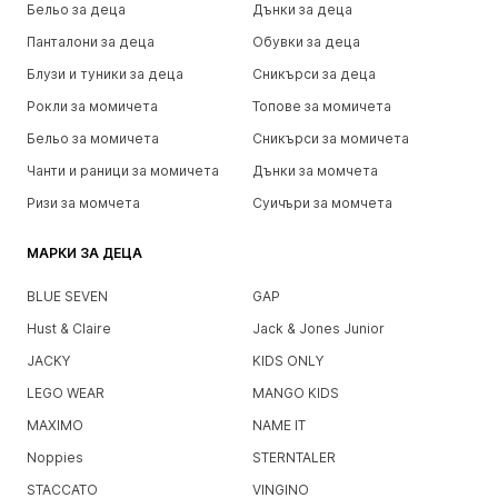
Бельо за деца
Дънки за деца
Панталони за деца
Обувки за деца
Блузи и туники за деца
Сникърси за деца
Рокли за момичета
Топове за момичета
Бельо за момичета
Сникърси за момичета
Чанти и раници за момичета
Дънки за момчета
Ризи за момчета
Суичъри за момчета
МАРКИ ЗА ДЕЦА
BLUE SEVEN
GAP
Hust & Claire
Jack & Jones Junior
JACKY
KIDS ONLY
LEGO WEAR
MANGO KIDS
MAXIMO
NAME IT
Noppies
STERNTALER
STACCATO
VINGINO