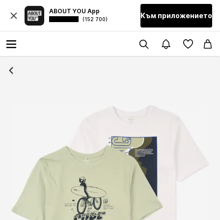
ABOUT YOU App
Към приложението
(152 700)