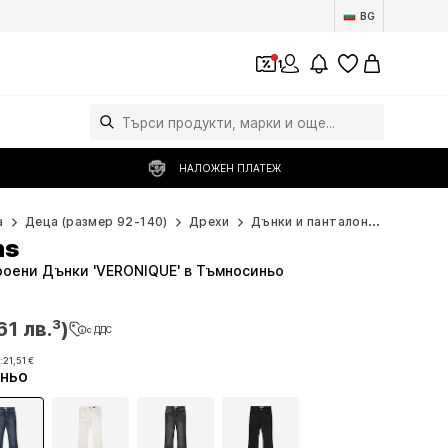
BG
1
НАЛОЖЕН ПЛАТЕЖ
а
Деца (размер 92-140)
Дрехи
Дънки и панталони
Дънки
ns
кроени Дънки 'VERONIQUE' в Тъмносиньо
61 лв.³)
с ДДС
61 лв.³)
с ДДС
:
21,51 €
ньо
:
21,51 €