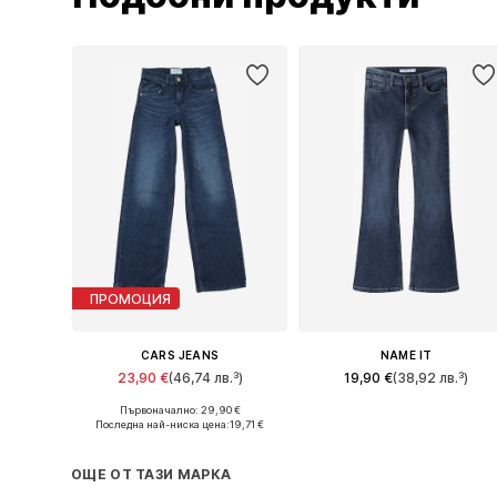
ПРОМОЦИЯ
CARS JEANS
NAME IT
23,90 €
(46,74 лв.³)
19,90 €
(38,92 лв.³)
Първоначално: 29,90 €
Предлага се в много размери
Предлага се в много размери
Последна най-ниска цена:
19,71 €
Добави в кошницата
Добави в кошницата
ОЩЕ ОТ ТАЗИ МАРКА