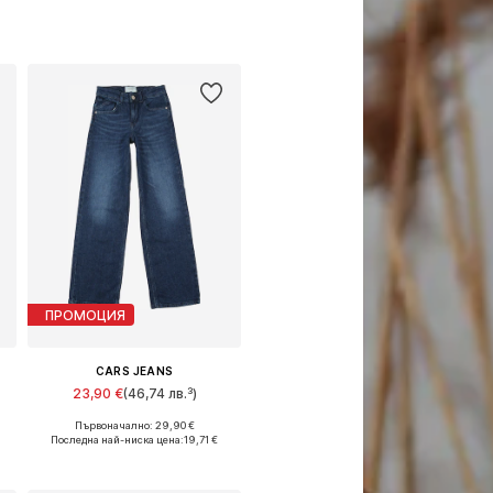
ПРОМОЦИЯ
CARS JEANS
23,90 €
(46,74 лв.³)
Първоначално: 29,90 €
Предлага се в много размери
Последна най-ниска цена:
19,71 €
Добави в кошницата