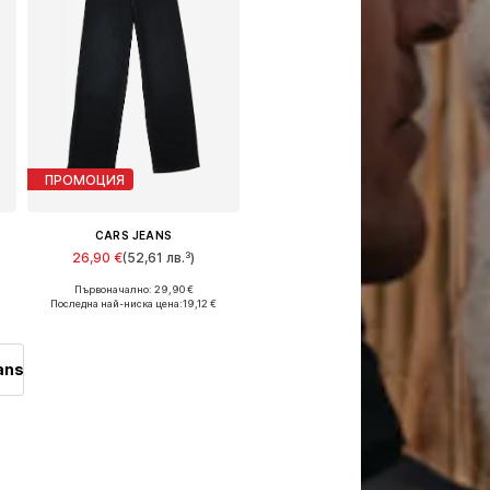
ПРОМОЦИЯ
CARS JEANS
26,90 €
(52,61 лв.³)
Първоначално: 29,90 €
Налични размери: 146, 152, 158
Последна най-ниска цена:
19,12 €
Добави в кошницата
ans