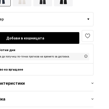
ер
Добави в кошницата
аботни дни
а да получиш по-точна прогноза на времето за доставка.
аво на връщане
актеристики
йка
и