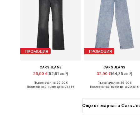
ПРОМОЦИЯ
ПРОМОЦИЯ
CARS JEANS
CARS JEANS
26,90 €
(52,61 лв.³)
32,90 €
(64,35 лв.³)
Първоначално: 29,90 €
Първоначално: 39,90 €
Предлага се в много размери
Предлага се в много размери
Последна най-ниска цена:
21,51 €
Последна най-ниска цена:
29,61 €
Добави в кошницата
Добави в кошницата
Още от марката Cars Je