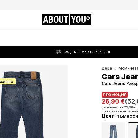
ABOUT
YOU
30 ДНИ ПРАВО НА ВРЪЩАНЕ
Деца
Момичет
Cars Jea
черпано
Cars Jeans Раз
ПРОМОЦИЯ
ПРОМОЦИЯ
26,90 €
(52,
26,90 €
(52,
Първоначално: 29,90 €
Последна най-ниска цена
Първоначално: 29,90 €
Цвят
:
тъмноси
Последна най-ниска цена