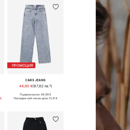
ПРОМОЦИЯ
CARS JEANS
44,90 €
(87,82 лв.³)
Първоначално: 49,90 €
Предлага се в много размери
%
Последна най-ниска цена:
31,41 €
Добави в кошницата