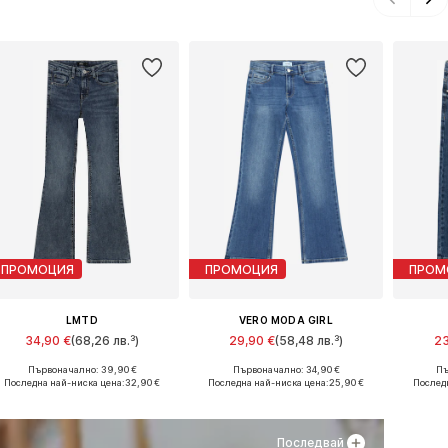
ПРОМОЦИЯ
ПРОМОЦИЯ
ПРОМ
LMTD
VERO MODA GIRL
34,90 €
(68,26 лв.³)
29,90 €
(58,48 лв.³)
23
Първоначално: 39,90 €
Първоначално: 34,90 €
Пъ
Предлага се в много размери
Предлага се в много размери
Предла
Последна най-ниска цена:
32,90 €
Последна най-ниска цена:
25,90 €
Послед
Добави в кошницата
Добави в кошницата
Доба
Последвай