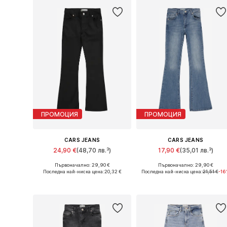
ПРОМОЦИЯ
ПРОМОЦИЯ
CARS JEANS
CARS JEANS
24,90 €
(48,70 лв.³)
17,90 €
(35,01 лв.³)
Първоначално: 29,90 €
Първоначално: 29,90 €
Предлага се в много размери
Предлага се в много размери
Последна най-ниска цена:
20,32 €
Последна най-ниска цена:
21,51 €
-16
Добави в кошницата
Добави в кошницата