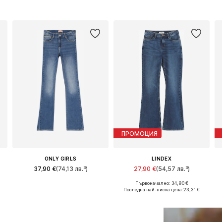
ПРОМОЦИЯ
ONLY GIRLS
LINDEX
37,90 €
(74,13 лв.³)
27,90 €
(54,57 лв.³)
Първоначално: 34,90 €
Предлага се в много размери
Предлага се в много размери
Последна най-ниска цена:
23,31 €
Добави в кошницата
Добави в кошницата