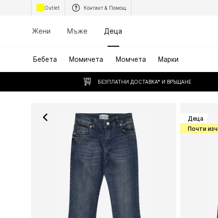
Outlet
Контакт & Помощ
Жени
Мъже
Деца
Бебета
Момичета
Момчета
Марки
БЕЗПЛАТНИ ДОСТАВКА* И ВРЪЩАНЕ
Деца
Почти из