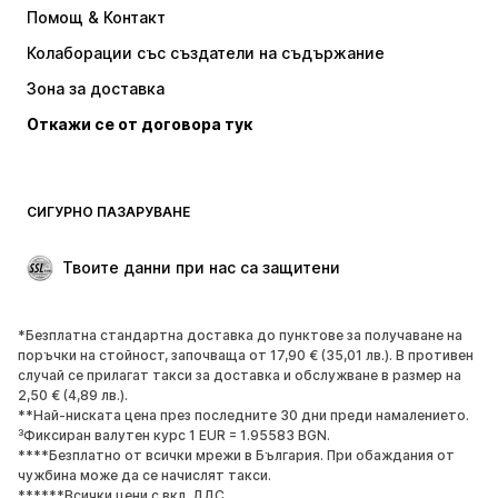
Помощ & Контакт
Baker by Ted Baker
new balance
Колаборации със създатели на съдържание
Зона за доставка
Откажи се от договора тук
СИГУРНО ПАЗАРУВАНЕ
Твоите данни при нас са защитени
*Безплатна стандартна доставка до пунктове за получаване на
поръчки на стойност, започваща от 17,90 € (35,01 лв.). В противен
случай се прилагат такси за доставка и обслужване в размер на
2,50 € (4,89 лв.).
**Най-ниската цена през последните 30 дни преди намалението.
³Фиксиран валутен курс 1 EUR = 1.95583 BGN.
****Безплатно от всички мрежи в България. При обаждания от
чужбина може да се начислят такси.
******Всички цени с вкл. ДДС.