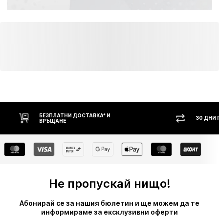
Leather Working Group (LWG)
Научи повече
БЕЗПЛАТНИ ДОСТАВКА* И
30 ДНИ
ВРЪЩАНЕ
Не пропускай нищо!
Абонирай се за нашия бюлетин и ще можем да те
информираме за ексклузивни оферти