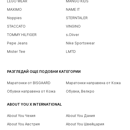
LEGO WEAR
MANGO KIDS
MAXIMO
NAME IT
Noppies
STERNTALER
STACCATO
VINGINO
TOMMY HILFIGER
s.Oliver
Pepe Jeans
Nike Sportswear
Mister Tee
LMTD
РАЗГЛЕДАЙ ОЩЕ ПОДОБНИ КАТЕГОРИИ
Маратонки от BISGAARD
Маратонки направена от Кожа
Обувки направена от Кожа
Обувки, Велкро
ABOUT YOU X INTERNATIONAL
About You Чехия
About You Дания
About You Австрия
About You Швейцария