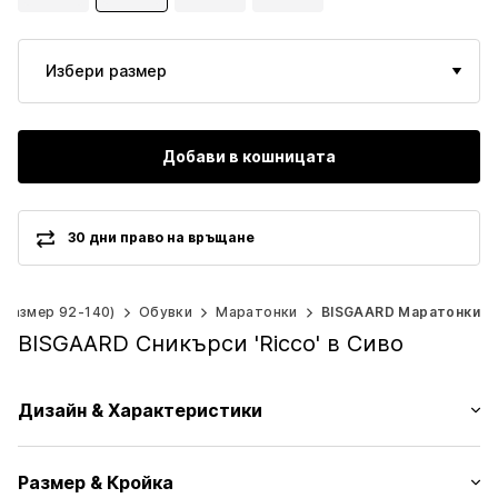
Избери размер
Добави в кошницата
30 дни право на връщане
(размер 92-140)
Обувки
Маратонки
BISGAARD Маратонки
BISGAARD Сникърси 'Ricco' в Сиво
Дизайн & Характеристики
Два цвята
Размер & Кройка
Кожа