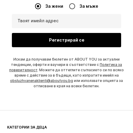
За жени
За мъже
Твоят имейл адрес
Регистрирай се
Искам да получавам бюлетин от ABOUT YOU за актуални
тенденции, оферти и ваучери в съответствие с
Политика за
поверителност
. Можете да оттеглите съгласието си по всяко
време с действие за в бъдеще, като изпратите имейл на
obsluzhvanenaklienti@aboutyou.bg
или използвате опцията за
отписване в края на всеки бюлетин.
КАТЕГОРИИ ЗА ДЕЦА