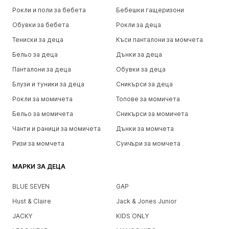
Рокли и поли за бебета
Бебешки гащеризони
Обувки за бебета
Рокли за деца
Тениски за деца
Къси панталони за момчета
Бельо за деца
Дънки за деца
Панталони за деца
Обувки за деца
Блузи и туники за деца
Сникърси за деца
Рокли за момичета
Топове за момичета
Бельо за момичета
Сникърси за момичета
Чанти и раници за момичета
Дънки за момчета
Ризи за момчета
Суичъри за момчета
МАРКИ ЗА ДЕЦА
BLUE SEVEN
GAP
Hust & Claire
Jack & Jones Junior
JACKY
KIDS ONLY