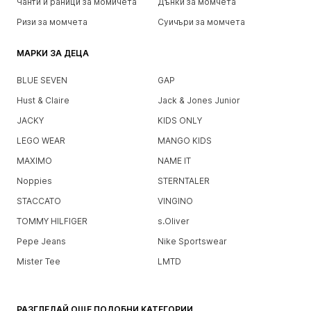
Чанти и раници за момичета
Дънки за момчета
Ризи за момчета
Суичъри за момчета
МАРКИ ЗА ДЕЦА
BLUE SEVEN
GAP
Hust & Claire
Jack & Jones Junior
JACKY
KIDS ONLY
LEGO WEAR
MANGO KIDS
MAXIMO
NAME IT
Noppies
STERNTALER
STACCATO
VINGINO
TOMMY HILFIGER
s.Oliver
Pepe Jeans
Nike Sportswear
Mister Tee
LMTD
РАЗГЛЕДАЙ ОЩЕ ПОДОБНИ КАТЕГОРИИ