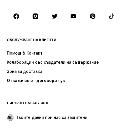
Деца (размер 92-140)
Тинейджъри (размер 140-176)
МАРКИ
Next
Nike Sportswear
ADIDAS SPORTSWEAR
NAME IT
ОБСЛУЖВАНЕ НА КЛИЕНТИ
ADIDAS ORIGINALS
NIKE
Помощ & Контакт
new balance
Baker by Ted Baker
Колаборации със създатели на съдържание
Зона за доставка
Откажи се от договора тук
СИГУРНО ПАЗАРУВАНЕ
Твоите данни при нас са защитени