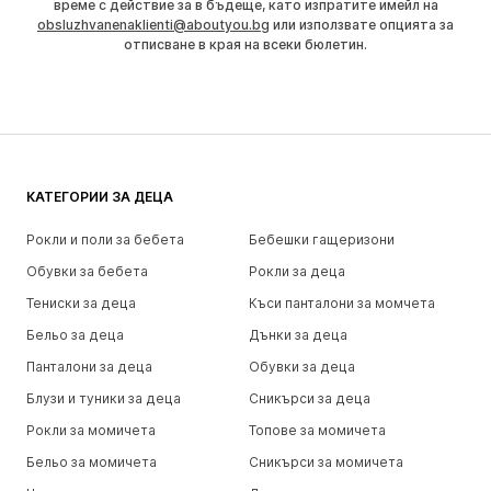
време с действие за в бъдеще, като изпратите имейл на
obsluzhvanenaklienti@aboutyou.bg
или използвате опцията за
отписване в края на всеки бюлетин.
КАТЕГОРИИ ЗА ДЕЦА
Рокли и поли за бебета
Бебешки гащеризони
Обувки за бебета
Рокли за деца
Тениски за деца
Къси панталони за момчета
Бельо за деца
Дънки за деца
Панталони за деца
Обувки за деца
Блузи и туники за деца
Сникърси за деца
Рокли за момичета
Топове за момичета
Бельо за момичета
Сникърси за момичета