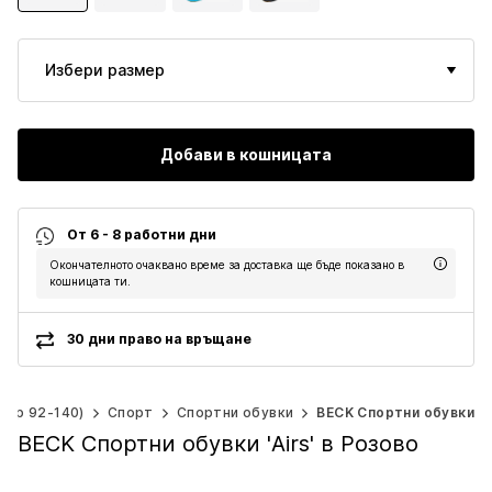
Избери размер
Добави в кошницата
От 6 - 8 работни дни
Окончателното очаквано време за доставка ще бъде показано в
кошницата ти.
30 дни право на връщане
мер 92-140)
Спорт
Спортни обувки
BECK Спортни обувки
BECK Спортни обувки 'Airs' в Розово