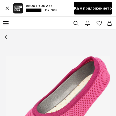
ABOUT YOU App
Към приложението
(152 700)