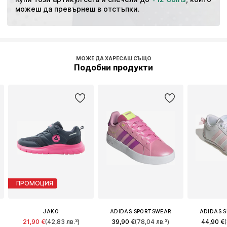
можеш да превърнеш в отстъпки.
МОЖЕ ДА ХАРЕСАШ СЪЩО
Подобни продукти
ПРОМОЦИЯ
JAKO
ADIDAS SPORTSWEAR
ADIDAS 
21,90 €
(42,83 лв.³)
39,90 €
(78,04 лв.³)
44,90 €