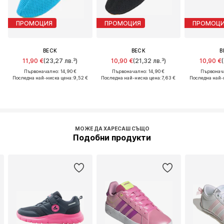
ПРОМОЦИЯ
ПРОМОЦИЯ
ПРОМОЦ
BECK
BECK
B
11,90 €
(23,27 лв.³)
10,90 €
(21,32 лв.³)
10,90 €
Първоначално: 14,90 €
Първоначално: 14,90 €
Първонача
Последна най-ниска цена:
9,52 €
Последна най-ниска цена:
7,63 €
Последна най-
МОЖЕ ДА ХАРЕСАШ СЪЩО
Подобни продукти