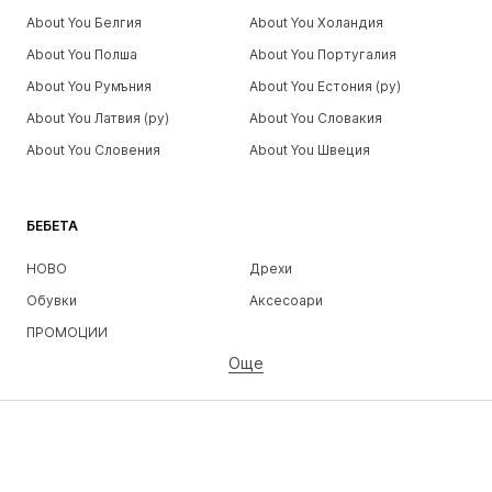
About You Белгия
About You Холандия
About You Полша
About You Португалия
About You Румъния
About You Естония (ру)
About You Латвия (ру)
About You Словакия
About You Словения
About You Швеция
БЕБЕТА
НОВО
Дрехи
Обувки
Аксесоари
ПРОМОЦИИ
Още
МОМИЧЕТА
Деца (размер 92-140)
Тинейджъри (размер 140-176)
МОМЧЕТА