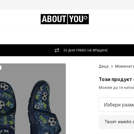
ABOUT
YOU
30 ДНИ ПРАВО НА ВРЪЩАНЕ
о
Деца
Момичет
Този продукт 
Можем да ти напом
Избери разм
Твоят имейл 