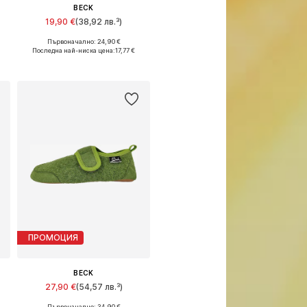
BECK
19,90 €
(38,92 лв.³)
Първоначално: 24,90 €
Предлага се в много размери
Последна най-ниска цена:
17,77 €
Добави в кошницата
ПРОМОЦИЯ
BECK
27,90 €
(54,57 лв.³)
Първоначално: 34,90 €