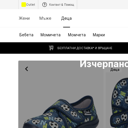
Outlet
Контакт & Помощ
Жени
Мъже
Деца
Бебета
Момичета
Момчета
Марки
БЕЗПЛАТНИ ДОСТАВКА* И ВРЪЩАНЕ
За съжаление разпродадено
Изчерпан
Деца