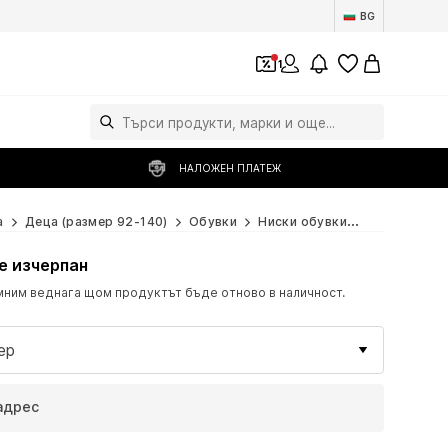
BG
1
НАЛОЖЕН ПЛАТЕЖ
а
Деца (размер 92-140)
Обувки
Ниски обувки
BECK Ниски
е изчерпан
ним веднага щом продуктът бъде отново в наличност.
ер
адрес