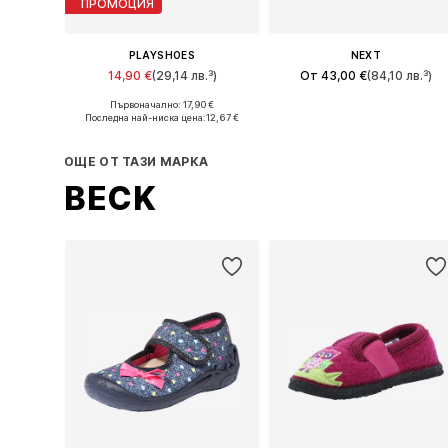
ПРОМОЦИЯ
PLAYSHOES
NEXT
14,90 €
(29,14 лв.³)
От 43,00 €
(84,10 лв.³)
Първоначално: 17,90 €
Предлага се в много размери
Предлага се в много размери
Последна най-ниска цена:
12,67 €
Добави в кошницата
Добави в кошницата
ОЩЕ ОТ ТАЗИ МАРКА
BECK