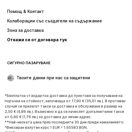
ADIDAS ORIGINALS
NIKE
Помощ & Контакт
new balance
Baker by Ted Baker
Колаборации със създатели на съдържание
Зона за доставка
Откажи се от договора тук
СИГУРНО ПАЗАРУВАНЕ
Твоите данни при нас са защитени
*Безплатна стандартна доставка до пунктове за получаване на
поръчки на стойност, започваща от 17,90 € (35,01 лв.). В противен
случай се прилагат такси за доставка и обслужване в размер на
2,50 € (4,89 лв.). Възможно е да се начислят допълнителни такси
от 0,90 € (1,76 лв.) за доставка до личен адрес.
**Най-ниската цена през последните 30 дни преди намалението.
³Фиксиран валутен курс 1 EUR = 1.95583 BGN.