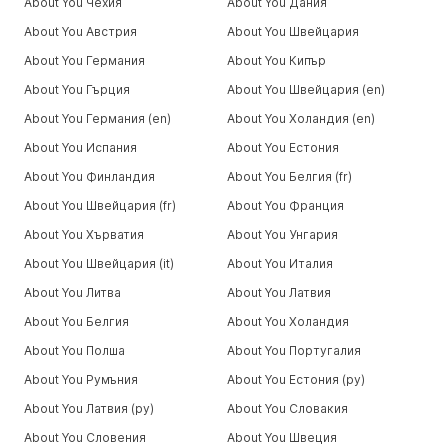
About You Чехия
About You Дания
About You Австрия
About You Швейцария
About You Германия
About You Кипър
About You Гърция
About You Швейцария (en)
About You Германия (en)
About You Холандия (en)
About You Испания
About You Естония
About You Финландия
About You Белгия (fr)
About You Швейцария (fr)
About You Франция
About You Хърватия
About You Унгария
About You Швейцария (it)
About You Италия
About You Литва
About You Латвия
About You Белгия
About You Холандия
About You Полша
About You Португалия
About You Румъния
About You Естония (ру)
About You Латвия (ру)
About You Словакия
About You Словения
About You Швеция