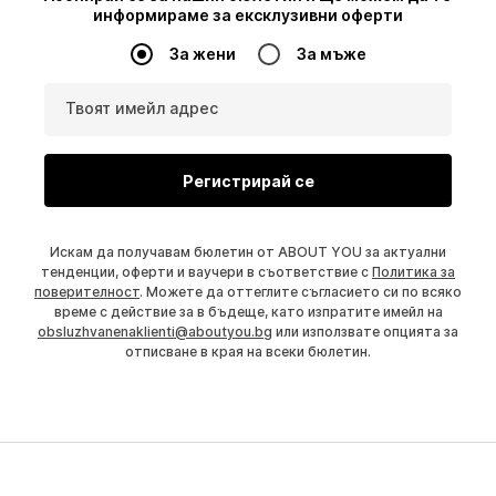
информираме за ексклузивни оферти
За жени
За мъже
Твоят имейл адрес
Регистрирай се
Искам да получавам бюлетин от ABOUT YOU за актуални
тенденции, оферти и ваучери в съответствие с
Политика за
поверителност
. Можете да оттеглите съгласието си по всяко
време с действие за в бъдеще, като изпратите имейл на
obsluzhvanenaklienti@aboutyou.bg
или използвате опцията за
отписване в края на всеки бюлетин.