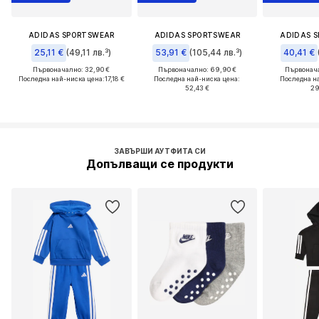
ADIDAS SPORTSWEAR
ADIDAS SPORTSWEAR
ADIDAS 
25,11 €
(49,11 лв.³)
53,91 €
(105,44 лв.³)
40,41 €
Първоначално: 32,90 €
Първоначално: 69,90 €
Първонача
Последна най-ниска цена:
17,18 €
Последна най-ниска цена:
Последна н
52,43 €
29
ЗАВЪРШИ АУТФИТА СИ
Допълващи се продукти