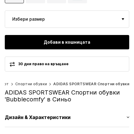
Избери размер
Добави в кошницата
30 дни право на връщане
порт
Спортни обувки
ADIDAS SPORTSWEAR Спортни обувки
ADIDAS SPORTSWEAR Спортни обувки
'Bubblecomfy' в Синьо
Дизайн & Характеристики
Лого принт