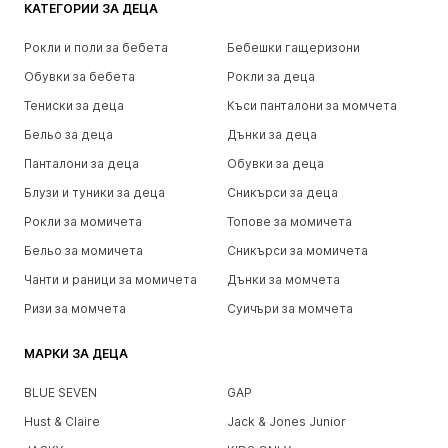
КАТЕГОРИИ ЗА ДЕЦА
Рокли и поли за бебета
Бебешки гащеризони
Обувки за бебета
Рокли за деца
Тениски за деца
Къси панталони за момчета
Бельо за деца
Дънки за деца
Панталони за деца
Обувки за деца
Блузи и туники за деца
Сникърси за деца
Рокли за момичета
Топове за момичета
Бельо за момичета
Сникърси за момичета
Чанти и раници за момичета
Дънки за момчета
Ризи за момчета
Суичъри за момчета
МАРКИ ЗА ДЕЦА
BLUE SEVEN
GAP
Hust & Claire
Jack & Jones Junior