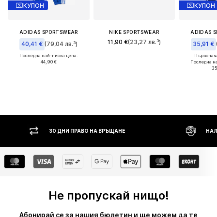
КУПОН
КУПОН
ADIDAS SPORTSWEAR
NIKE SPORTSWEAR
ADIDAS 
11,90 €
(23,27 лв.³)
40,41 €
(79,04 лв.³)
35,91 €
Последна най-ниска цена:
Първонача
44,90 €
Последна н
35
ДНИ ПРАВО НА ВРЪЩАНЕ
НАЛОЖЕН ПЛАТЕЖ
Не пропускай нищо!
Абонирай се за нашия бюлетин и ще можем да те