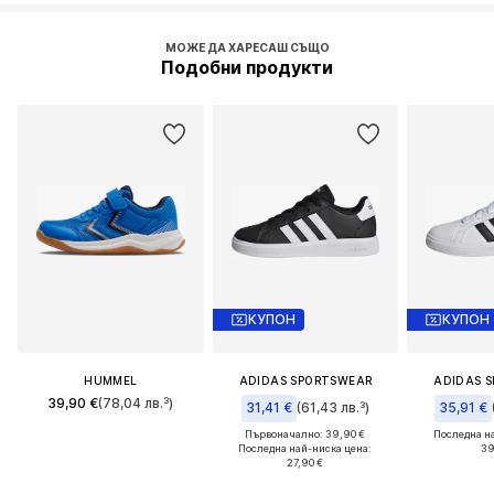
МОЖЕ ДА ХАРЕСАШ СЪЩО
Подобни продукти
КУПОН
КУПОН
HUMMEL
ADIDAS SPORTSWEAR
ADIDAS 
39,90 €
(78,04 лв.³)
31,41 €
(61,43 лв.³)
35,91 €
Първоначално: 39,90 €
Последна н
Последна най-ниска цена:
39
27,90 €