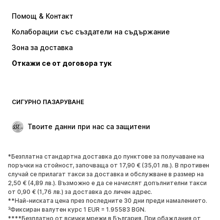
ADIDAS ORIGINALS
NIKE
Помощ & Контакт
new balance
Baker by Ted Baker
Колаборации със създатели на съдържание
Зона за доставка
Откажи се от договора тук
СИГУРНО ПАЗАРУВАНЕ
Твоите данни при нас са защитени
*Безплатна стандартна доставка до пунктове за получаване на
поръчки на стойност, започваща от 17,90 € (35,01 лв.). В противен
случай се прилагат такси за доставка и обслужване в размер на
2,50 € (4,89 лв.). Възможно е да се начислят допълнителни такси
от 0,90 € (1,76 лв.) за доставка до личен адрес.
**Най-ниската цена през последните 30 дни преди намалението.
³Фиксиран валутен курс 1 EUR = 1.95583 BGN.
****Безплатно от всички мрежи в България. При обаждания от