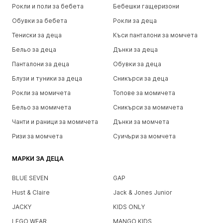
Рокли и поли за бебета
Бебешки гащеризони
Обувки за бебета
Рокли за деца
Тениски за деца
Къси панталони за момчета
Бельо за деца
Дънки за деца
Панталони за деца
Обувки за деца
Блузи и туники за деца
Сникърси за деца
Рокли за момичета
Топове за момичета
Бельо за момичета
Сникърси за момичета
Чанти и раници за момичета
Дънки за момчета
Ризи за момчета
Суичъри за момчета
МАРКИ ЗА ДЕЦА
BLUE SEVEN
GAP
Hust & Claire
Jack & Jones Junior
JACKY
KIDS ONLY
LEGO WEAR
MANGO KIDS