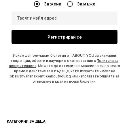
За жени
За мъже
Твоят имейл адрес
Регистрирай се
Искам да получавам бюлетин от ABOUT YOU за актуални
тенденции, оферти и ваучери в съответствие с
Политика за
поверителност
. Можете да оттеглите съгласието си по всяко
време с действие за в бъдеще, като изпратите имейл на
obsluzhvanenaklienti@aboutyou.bg
или използвате опцията за
отписване в края на всеки бюлетин.
КАТЕГОРИИ ЗА ДЕЦА