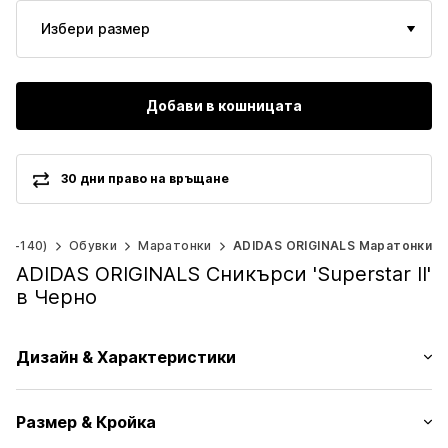
Избери размер
Добави в кошницата
30 дни право на връщане
92-140)
Обувки
Маратонки
ADIDAS ORIGINALS Маратонки
ADIDAS ORIGINALS Сникърси 'Superstar II'
в Черно
Дизайн & Характеристики
Лого принт
Размер & Кройка
Кожа