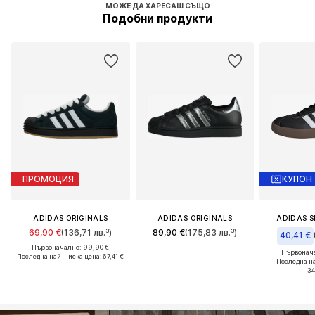
МОЖЕ ДА ХАРЕСАШ СЪЩО
Подобни продукти
ПРОМОЦИЯ
КУПОН
ADIDAS ORIGINALS
ADIDAS ORIGINALS
ADIDAS 
69,90 €
(136,71 лв.³)
89,90 €
(175,83 лв.³)
40,41 €
Първоначално: 99,90 €
Първонача
Последна най-ниска цена:
67,41 €
Последна н
34