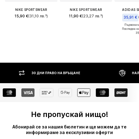
NIKE SPORTSWEAR
NIKE SPORTSWEAR
ADIDAS 
15,90 €
(31,10 лв.³)
11,90 €
(23,27 лв.³)
35,91 €
Първонача
Последна н
35
30 ДНИ ПРАВО НА ВРЪЩАНЕ
НАЛ
Не пропускай нищо!
Абонирай се за нашия бюлетин и ще можем да те
информираме за ексклузивни оферти