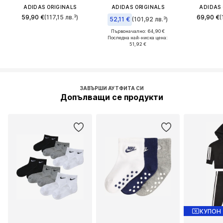
ADIDAS ORIGINALS
ADIDAS ORIGINALS
ADIDAS 
59,90 €
(117,15 лв.³)
69,90 €
(
52,11 €
(101,92 лв.³)
Първоначално: 64,90 €
Последна най-ниска цена:
51,92 €
ЗАВЪРШИ АУТФИТА СИ
Допълващи се продукти
КУПОН