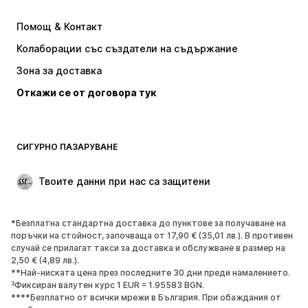
ADIDAS ORIGINALS
NIKE
Помощ & Контакт
Baker by Ted Baker
new balance
Колаборации със създатели на съдържание
Зона за доставка
Откажи се от договора тук
СИГУРНО ПАЗАРУВАНЕ
Твоите данни при нас са защитени
*Безплатна стандартна доставка до пунктове за получаване на
поръчки на стойност, започваща от 17,90 € (35,01 лв.). В противен
случай се прилагат такси за доставка и обслужване в размер на
2,50 € (4,89 лв.).
**Най-ниската цена през последните 30 дни преди намалението.
³Фиксиран валутен курс 1 EUR = 1.95583 BGN.
****Безплатно от всички мрежи в България. При обаждания от