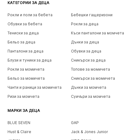
КАТЕГОРИИ ЗА ДЕЦА
Рокли и поли за бебета
Бебешки гащеризони
Обувки за бебета
Рокли за деца
Тениски за деца
Къси панталони за момчета
Бельо за деца
Дънки за деца
Панталони за деца
Обувки за деца
Блузи и туники за деца
Сникърси за деца
Рокли за момичета
Топове за момичета
Бельо за момичета
Сникърси за момичета
Чанти и раници за момичета
Дънки за момчета
Ризи за момчета
Суичъри за момчета
МАРКИ ЗА ДЕЦА
BLUE SEVEN
GAP
Hust & Claire
Jack & Jones Junior