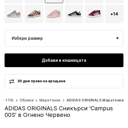
+
14
Избери размер
Добави в кошницата
30 дни право на връщане
40-176)
Обувки
Маратонки
ADIDAS ORIGINALS Маратонки
ADIDAS ORIGINALS Сникърси 'Campus
00S' в Огнено Червено