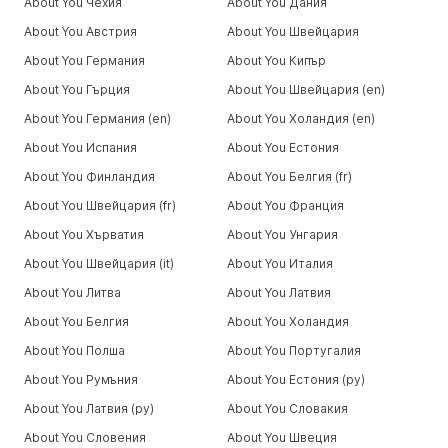
About You Чехия
About You Дания
About You Австрия
About You Швейцария
About You Германия
About You Кипър
About You Гърция
About You Швейцария (en)
About You Германия (en)
About You Холандия (en)
About You Испания
About You Естония
About You Финландия
About You Белгия (fr)
About You Швейцария (fr)
About You Франция
About You Хърватия
About You Унгария
About You Швейцария (it)
About You Италия
About You Литва
About You Латвия
About You Белгия
About You Холандия
About You Полша
About You Португалия
About You Румъния
About You Естония (ру)
About You Латвия (ру)
About You Словакия
About You Словения
About You Швеция