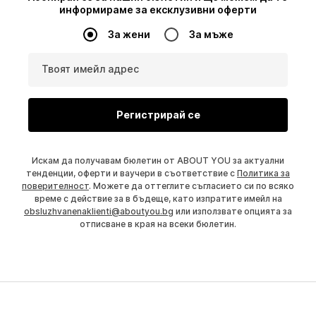
информираме за ексклузивни оферти
За жени
За мъже
Твоят имейл адрес
Регистрирай се
Искам да получавам бюлетин от ABOUT YOU за актуални
тенденции, оферти и ваучери в съответствие с
Политика за
поверителност
. Можете да оттеглите съгласието си по всяко
време с действие за в бъдеще, като изпратите имейл на
obsluzhvanenaklienti@aboutyou.bg
или използвате опцията за
отписване в края на всеки бюлетин.