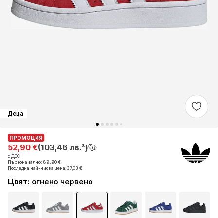
Деца
ПРОМОЦИЯ
ПРОМОЦИЯ
52,90 €
52,90 €
(103,46 лв.³)
(103,46 лв.³)
с ДДС
с ДДС
Първоначално: 89,90 €
Първоначално: 89,90 €
Последна най-ниска цена:
Последна най-ниска цена:
37,03 €
37,03 €
Цвят
:
огнено червено