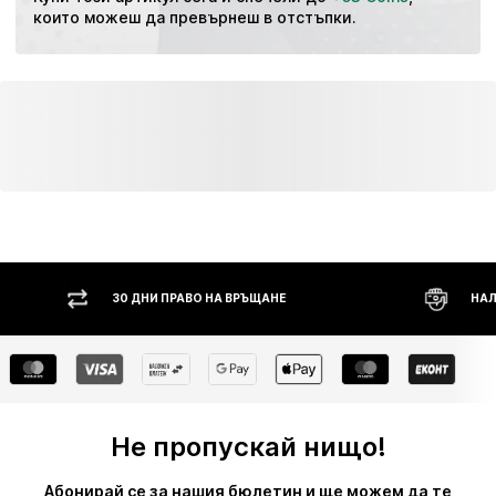
които можеш да превърнеш в отстъпки.
30 ДНИ ПРАВО НА ВРЪЩАНЕ
НАЛ
Не пропускай нищо!
Абонирай се за нашия бюлетин и ще можем да те