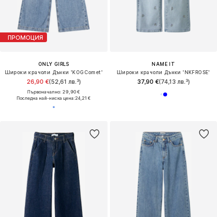
ПРОМОЦИЯ
ONLY GIRLS
NAME IT
Широки крачоли Дънки 'KOGComet'
Широки крачоли Дънки 'NKFROSE'
26,90 €
(52,61 лв.³)
37,90 €
(74,13 лв.³)
Първоначално: 29,90 €
Последна най-ниска цена:
24,21 €