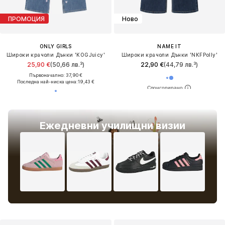
ПРОМОЦИЯ
Ново
ONLY GIRLS
NAME IT
Широки крачоли Дънки 'KOGJuicy'
Широки крачоли Дънки 'NKFPolly'
25,90 €
(50,66 лв.³)
22,90 €
(44,79 лв.³)
Първоначално: 37,90 €
Последна най-ниска цена:
19,43 €
Ежедневни училищни визии