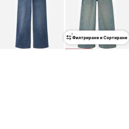
1
Филтриране и Сортиране
ПРОМОЦИЯ
NAME IT
NAME IT
Широки крачоли Дънки 'NKFPolly'
Широки крачоли Дънки 'NKFBella'
22,90 €
(44,79 лв.³)
28,90 €
(56,52 лв.³)
Първоначално: 34,90 €
Последна най-ниска цена:
26,01 €