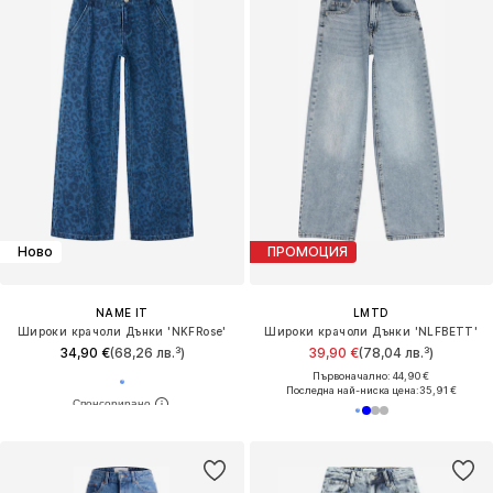
Ново
ПРОМОЦИЯ
NAME IT
LMTD
Широки крачоли Дънки 'NKFRose'
Широки крачоли Дънки 'NLFBETT'
34,90 €
(68,26 лв.³)
39,90 €
(78,04 лв.³)
Първоначално: 44,90 €
Последна най-ниска цена:
35,91 €