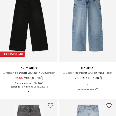
ПРОМОЦИЯ
ONLY GIRLS
NAME IT
Широки крачоли Дънки 'KOGComet'
Широки крачоли Дънки 'NKFRose'
26,90 €
(52,61 лв.³)
32,90 €
(64,35 лв.³)
Първоначално: 29,90 €
Последна най-ниска цена:
24,21 €