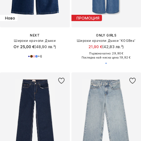
Ново
ПРОМОЦИЯ
NEXT
ONLY GIRLS
Широки крачоли Дънки
Широки крачоли Дънки 'KOGBea'
От 25,00 €
(48,90 лв.³)
21,90 €
(42,83 лв.³)
Първоначално: 29,90 €
+
6
Последна най-ниска цена:
19,92 €