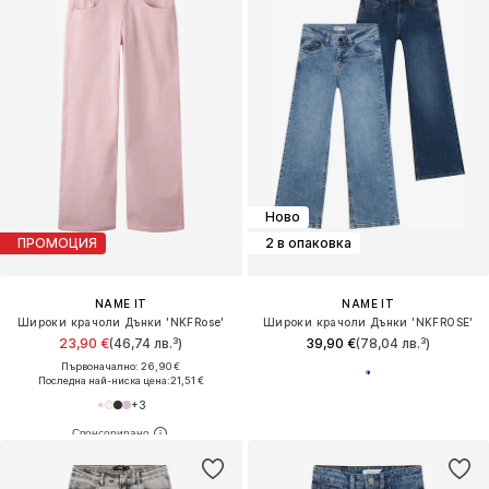
Ново
ПРОМОЦИЯ
2 в опаковка
NAME IT
NAME IT
Широки крачоли Дънки 'NKFRose'
Широки крачоли Дънки 'NKFROSE'
23,90 €
(46,74 лв.³)
39,90 €
(78,04 лв.³)
Първоначално: 26,90 €
Последна най-ниска цена:
21,51 €
+
3