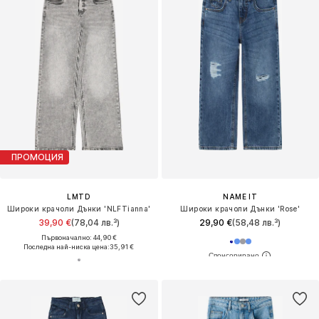
ПРОМОЦИЯ
LMTD
NAME IT
Широки крачоли Дънки 'NLFTianna'
Широки крачоли Дънки 'Rose'
39,90 €
(78,04 лв.³)
29,90 €
(58,48 лв.³)
Първоначално: 44,90 €
Последна най-ниска цена:
35,91 €