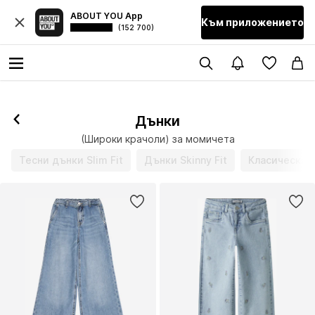
ABOUT YOU App
Към приложението
(152 700)
Дънки
(Широки крачоли) за момичета
Тесни дънки Slim Fit
Дънки Skinny Fit
Класическа 