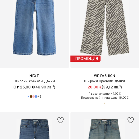
ПРОМОЦИЯ
NEXT
WE FASHION
Широки крачоли Дънки
Широки крачоли Дънки
От 25,00 €
(48,90 лв.³)
20,00 €
(39,12 лв.³)
Първоначално: 44,00 €
+
6
Последна най-ниска цена:
16,00 €