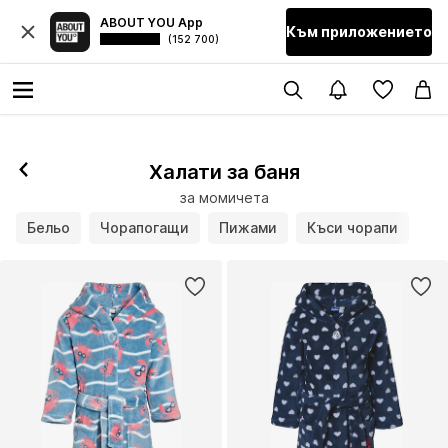
ABOUT YOU App
Към приложението
(152 700)
Халати за баня
за момичета
Бельо
Чорапогащи
Пижами
Къси чорапи