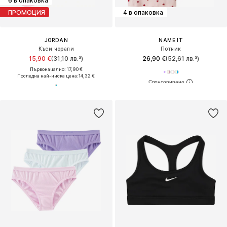
6 в опаковка
ПРОМОЦИЯ
4 в опаковка
JORDAN
NAME IT
Къси чорапи
Потник
15,90 €
(31,10 лв.³)
26,90 €
(52,61 лв.³)
Първоначално: 17,90 €
Последна най-ниска цена:
14,32 €