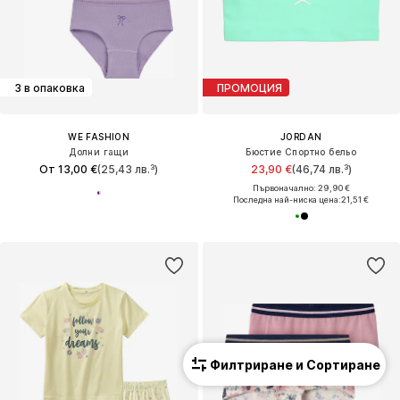
3 в опаковка
ПРОМОЦИЯ
WE FASHION
JORDAN
Долни гащи
Бюстие Спортно бельо
От 13,00 €
(25,43 лв.³)
23,90 €
(46,74 лв.³)
Първоначално: 29,90 €
Последна най-ниска цена:
21,51 €
Филтриране и Сортиране