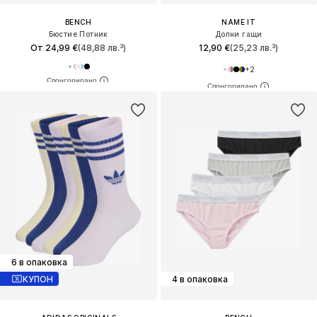
BENCH
NAME IT
Бюстие Потник
Долни гащи
От 24,99 €
(48,88 лв.³)
12,90 €
(25,23 лв.³)
+
2
6 в опаковка
КУПОН
4 в опаковка