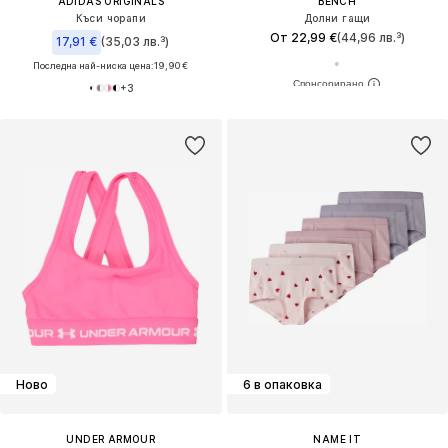
ADIDAS ORIGINALS
BENCH
Къси чорапи
Долни гащи
От 22,99 €
(44,96 лв.³)
17,91 €
(35,03 лв.³)
Последна най-ниска цена:
19,90 €
+
3
Ново
6 в опаковка
UNDER ARMOUR
NAME IT