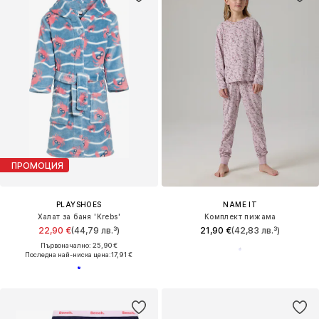
ПРОМОЦИЯ
PLAYSHOES
NAME IT
Халат за баня 'Krebs'
Комплект пижама
22,90 €
(44,79 лв.³)
21,90 €
(42,83 лв.³)
Първоначално: 25,90 €
Последна най-ниска цена:
17,91 €