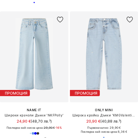
ПРОМОЦИЯ
ПРОМОЦИЯ
NAME IT
ONLY MINI
Широки крачоли Дънки 'NKFPolly'
Широка кройка Дънки 'KMGValentine'
24,90 €
(48,70 лв.³)
20,90 €
(40,88 лв.³)
Последна най-ниска цена:
29,90 €
-16%
Първоначално: 29,90 €
Последна най-ниска цена:
8,36 €