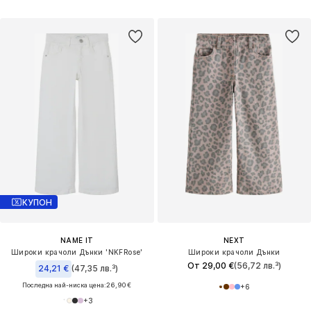
КУПОН
NAME IT
NEXT
Широки крачоли Дънки 'NKFRose'
Широки крачоли Дънки
От 29,00 €
(56,72 лв.³)
24,21 €
(47,35 лв.³)
Последна най-ниска цена:
26,90 €
+
6
+
3