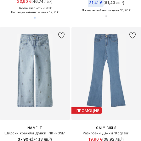
23,90 €
(46,74 лв.³)
31,41 €
(61,43 лв.³)
Първоначално: 29,90 €
Последна най-ниска цена:
34,90 €
Последна най-ниска цена:
19,71 €
ПРОМОЦИЯ
NAME IT
ONLY GIRLS
Широки крачоли Дънки 'NKFROSE'
Разкроени Дънки 'Kograin'
37,90 €
(74,13 лв.³)
19,90 €
(38,92 лв.³)