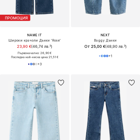
ПРОМОЦИЯ
NAME IT
NEXT
Широки крачоли Дънки 'Rose'
Baggy Дънки
23,90 €
(46,74 лв.³)
От 25,00 €
(48,90 лв.³)
Първоначално: 26,90 €
+
1
Последна най-ниска цена:
21,51 €
+
3