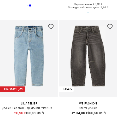
Първоначално: 26,90 €
Последна най-ниска цена:
15,92 €
ПРОМОЦИЯ
Ново
LIL'ATELIER
WE FASHION
Дънки Tapered Leg Дънки 'NMNDarlee'
Barrel Дънки
28,90 €
(56,52 лв.³)
От 34,00 €
(66,50 лв.³)