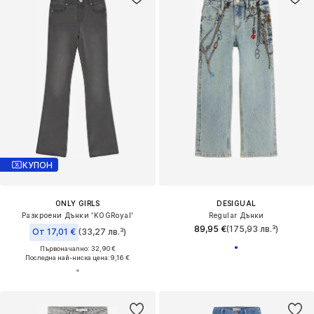
КУПОН
ONLY GIRLS
DESIGUAL
Разкроени Дънки 'KOGRoyal'
Regular Дънки
89,95 €
(175,93 лв.³)
От 17,01 €
(33,27 лв.³)
Първоначално: 32,90 €
Последна най-ниска цена:
9,16 €