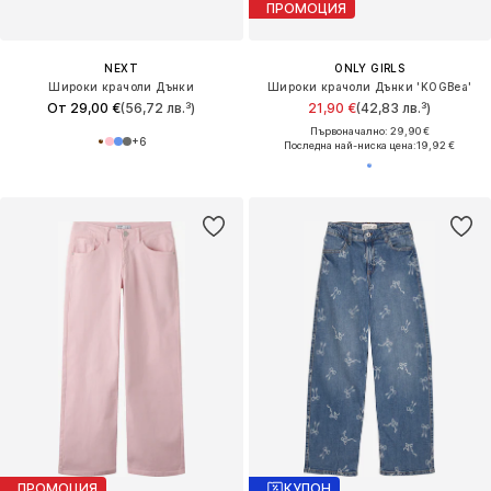
ПРОМОЦИЯ
NEXT
ONLY GIRLS
Широки крачоли Дънки
Широки крачоли Дънки 'KOGBea'
От 29,00 €
(56,72 лв.³)
21,90 €
(42,83 лв.³)
Първоначално: 29,90 €
+
6
Последна най-ниска цена:
19,92 €
ПРОМОЦИЯ
КУПОН