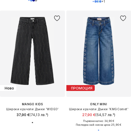
+
1
Ново
ПРОМОЦИЯ
MANGO KIDS
ONLY MINI
Широки крачоли Дънки 'WIDEO'
Широки крачоли Дънки 'KMGComet'
37,90 €
(74,13 лв.³)
27,90 €
(54,57 лв.³)
Първоначално: 34,90 €
Последна най-ниска цена:
25,90 €