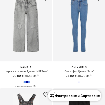
NAME IT
ONLY GIRLS
Широки крачоли Дънки 'NKFRose'
Слим фит Дънки 'Rain'
29,90 €
(58,48 лв.³)
24,90 €
(48,70 лв.³)
1
Филтриране и Сортиране