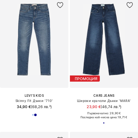
ПРОМОЦИЯ
LEVI'S KIDS
CARS JEANS
Skinny Fit Дънки '710'
Широки крачоли Дънки 'MARA'
34,90 €
(68,26 лв.³)
23,90 €
(46,74 лв.³)
Първоначално: 29,90 €
Последна най-ниска цена:
19,71 €