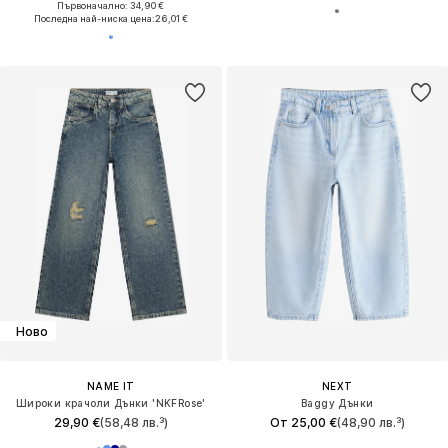
Първоначално: 34,90 €
Последна най-ниска цена:
26,01 €
Ново
NAME IT
NEXT
Широки крачоли Дънки 'NKFRose'
Baggy Дънки
29,90 €
(58,48 лв.³)
От 25,00 €
(48,90 лв.³)