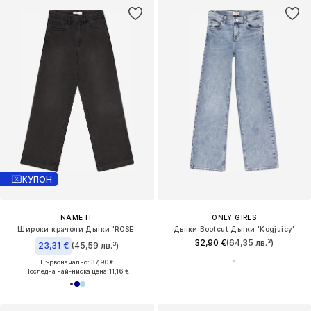
КУПОН
NAME IT
ONLY GIRLS
Широки крачоли Дънки 'ROSE'
Дънки Bootcut Дънки 'Kogjuicy'
32,90 €
(64,35 лв.³)
23,31 €
(45,59 лв.³)
Първоначално: 37,90 €
Последна най-ниска цена:
11,16 €