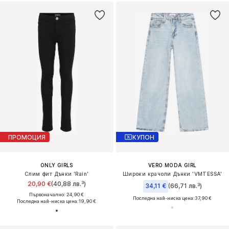
ПРОМОЦИЯ
КУПОН
ONLY GIRLS
VERO MODA GIRL
Слим фит Дънки 'Rain'
Широки крачоли Дънки 'VMTESSA'
20,90 €
(40,88 лв.³)
34,11 €
(66,71 лв.³)
Първоначално: 24,90 €
Последна най-ниска цена:
37,90 €
Последна най-ниска цена:
19,90 €