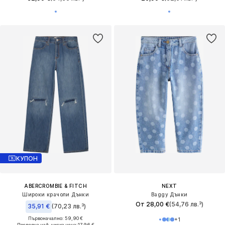
КУПОН
ABERCROMBIE & FITCH
NEXT
Широки крачоли Дънки
Baggy Дънки
От 28,00 €
(54,76 лв.³)
35,91 €
(70,23 лв.³)
Първоначално: 59,90 €
+
1
Последна най-ниска цена:
17,96 €