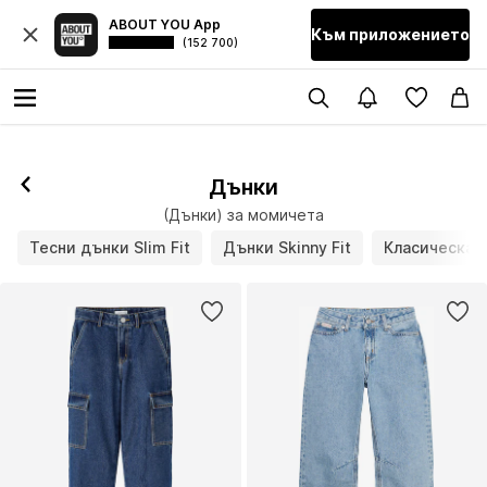
ABOUT YOU App
Към приложението
(152 700)
Дънки
(Дънки) за момичета
Тесни дънки Slim Fit
Дънки Skinny Fit
Класическа 