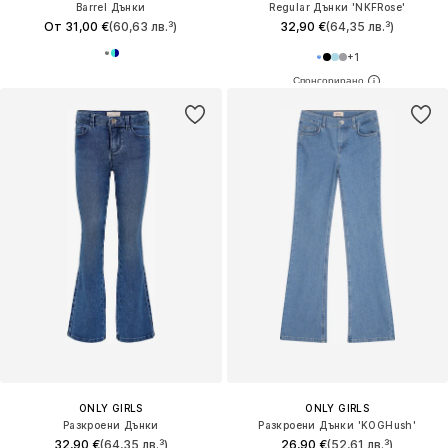
Barrel Дънки
Regular Дънки 'NKFRose'
От 31,00 €
(60,63 лв.³)
32,90 €
(64,35 лв.³)
+
1
ONLY GIRLS
ONLY GIRLS
Разкроени Дънки
Разкроени Дънки 'KOGHush'
32,90 €
(64,35 лв.³)
26,90 €
(52,61 лв.³)