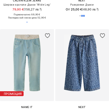
CALVIN KLEIN JEANS
NEXT
Широки крачоли Дънки 'Wide Leg'
Разкроени Дънки
79,90 €
(156,27 лв.³)
От 25,00 €
(48,90 лв.³)
Първоначално: 89,90 €
Последна най-ниска цена:
52,90 €
ПРОМОЦИЯ
NAME IT
NEXT