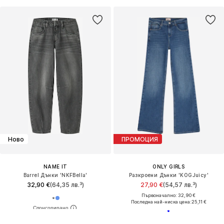
Ново
ПРОМОЦИЯ
NAME IT
ONLY GIRLS
Barrel Дънки 'NKFBella'
Разкроени Дънки 'KOGJuicy'
32,90 €
(64,35 лв.³)
27,90 €
(54,57 лв.³)
Първоначално: 32,90 €
Последна най-ниска цена:
25,11 €