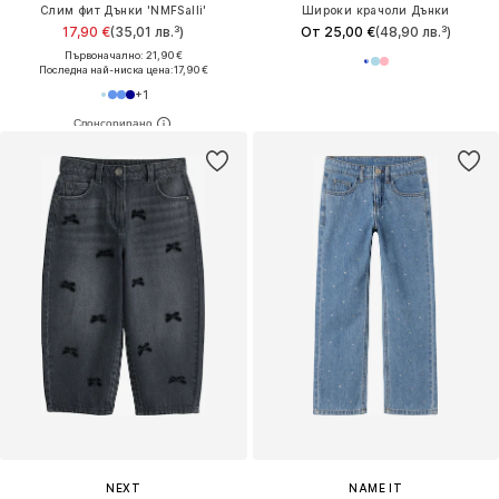
Слим фит Дънки 'NMFSalli'
Широки крачоли Дънки
17,90 €
(35,01 лв.³)
От 25,00 €
(48,90 лв.³)
Първоначално: 21,90 €
Последна най-ниска цена:
17,90 €
+
1
NEXT
NAME IT