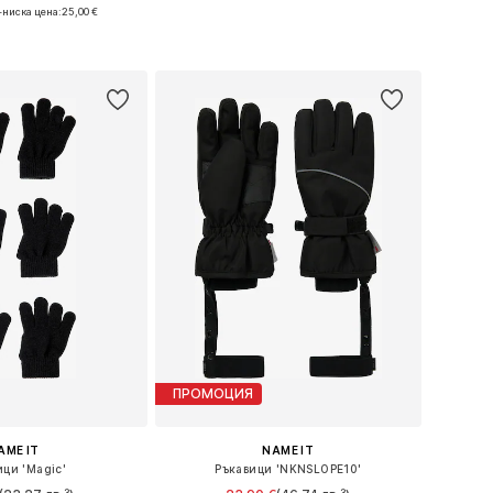
-ниска цена:
25,00 €
Налични размери: XS-M, M-L
размери: XS-M
Добави в кошницата
в кошницата
ПРОМОЦИЯ
AME IT
NAME IT
ици 'Magic'
Ръкавици 'NKNSLOPE10'