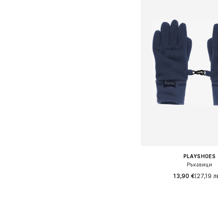
PLAYSHOES
Ръкавици
13,90 €
(27,19 лв
Предлага се в много 
Добави в кошн