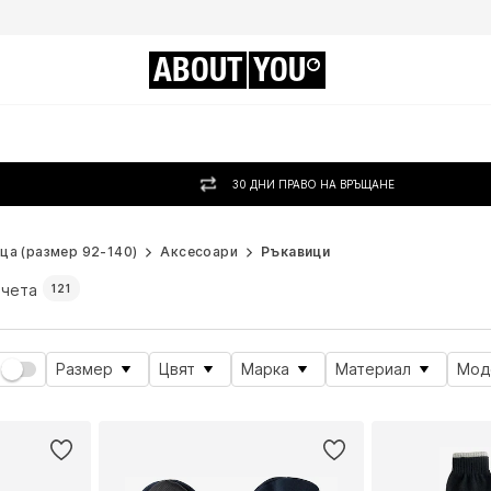
ABOUT
YOU
30 ДНИ ПРАВО НА ВРЪЩАНЕ
ца (размер 92-140)
Аксесоари
Ръкавици
ичета
121
Размер
Цвят
Марка
Материал
Мод