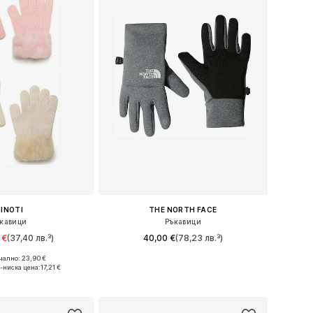
INOTI
THE NORTH FACE
кавици
Ръкавици
 €
(37,40 лв.³)
40,00 €
(78,23 лв.³)
ално: 23,90 €
 XXXS-XXS, XXS-S, XS-M
Налични размери: XXS, XS, S, M, L, XL
-ниска цена:
17,21 €
в кошницата
Добави в кошницата