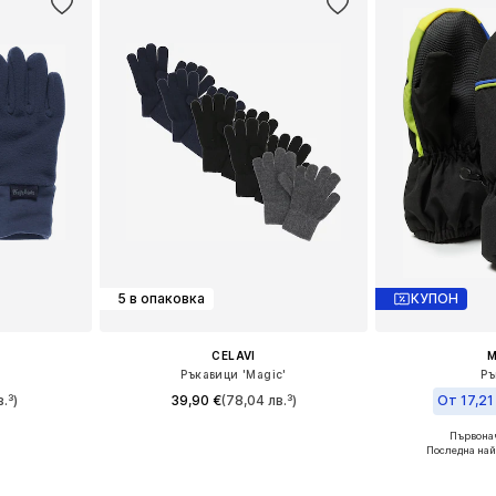
5 в опаковка
КУПОН
CELAVI
M
Ръкавици 'Magic'
Ръ
.³)
39,90 €
(78,04 лв.³)
От 17,21
Първонач
размери
Налични размери: XXS-XS, S-M, M-XL
Налични разме
Последна най
ицата
Добави в кошницата
Добави 