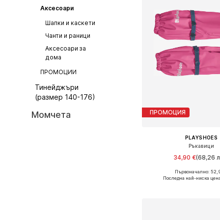
Аксесоари
Шапки и каскети
Чанти и раници
Аксесоари за
дома
ПРОМОЦИИ
Тинейджъри
(размер 140-176)
ПРОМОЦИЯ
Момчета
PLAYSHOES
Ръкавици
34,90 €
(68,26 л
Първоначално: 52,
Налични размери: XXS, 
Последна най-ниска цен
Добави в кошн