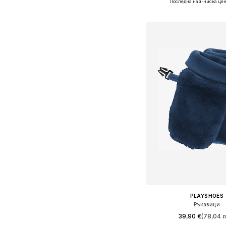
Последна най-ниска цен
Добави в кошн
PLAYSHOES
Ръкавици
39,90 €
(78,04 л