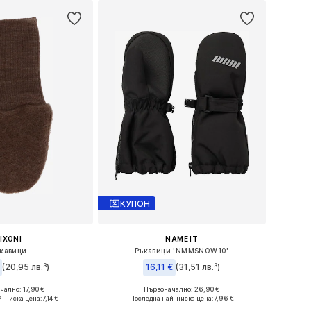
КУПОН
FIXONI
NAME IT
кавици
Ръкавици 'NMMSNOW10'
(20,95 лв.³)
16,11 €
(31,51 лв.³)
+
2
чално: 17,90 €
Първоначално: 26,90 €
и: XXXS, XXXS, XXXS
Налични размери: XXXS, XXXS
й-ниска цена:
7,14 €
Последна най-ниска цена:
7,96 €