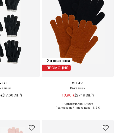
2 в опаковка
ПРОМОЦИЯ
NEXT
CELAVI
кавици
Ръкавици
 €
(17,60 лв.³)
13,90 €
(27,19 лв.³)
+
6
Първоначално: 17,90 €
ри: XS-M, L-XL, XL
Налични размери: XXS-XS, S-M, M-XL
Последна най-ниска цена:
11,12 €
в кошницата
Добави в кошницата