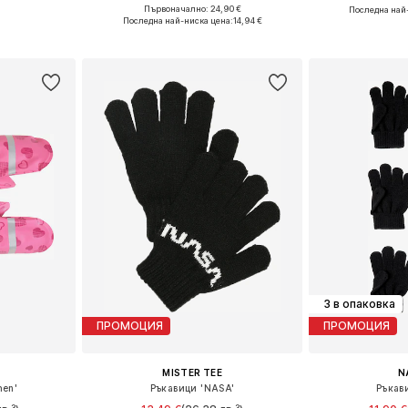
Първоначално: 24,90 €
Последна най
XS-XL
Налични размери: XXS-XS, S-M
Налични 
Последна най-ниска цена:
14,94 €
ицата
Добави в кошницата
Добави 
3 в опаковка
ПРОМОЦИЯ
ПРОМОЦИЯ
MISTER TEE
N
hen'
Ръкавици 'NASA'
Ръкав