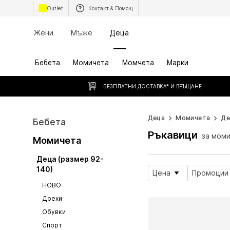
Outlet
Контакт & Помощ
Жени
Мъже
Деца
Бебета
Момичета
Момчета
Марки
БЕЗПЛАТНИ ДОСТАВКА* И ВРЪЩАНЕ
Деца
Момичета
Де
Бебета
Ръкавици
за мом
Момичета
Деца (размер 92-
140)
Цена
Промоции
НОВО
Дрехи
Обувки
Спорт