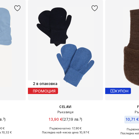
2 в опаковка
ПРОМОЦИЯ
КУПОН
CELAVI
Ръкавици
Ръ
в.³)
13,90 €
(27,19 лв.³)
10,71 €
90 €
Първоначално: 17,90 €
Първона
XS-XL
Налични размери: XXS-XS, S-M
Налични размер
а:
10,32 €
Последна най-ниска цена:
10,97 €
Последна на
ицата
Добави в кошницата