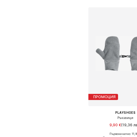
ПРОМОЦИЯ
PLAYSHOES
Ръкавици
9,90 €
(19,36 лв
Първоначално: 11,9
Налични размери: XXS, XX