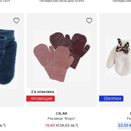
а:
7,43 €
Последна най-ниска цена:
14,94 €
Последна най
ицата
Добави в кошницата
Добави 
2 в опаковка
ПРОМОЦИЯ
КУПОН
CELAVI
Ръкавици 'Magic'
Ръ
в.³)
19,90 €
(38,92 лв.³)
22,50 