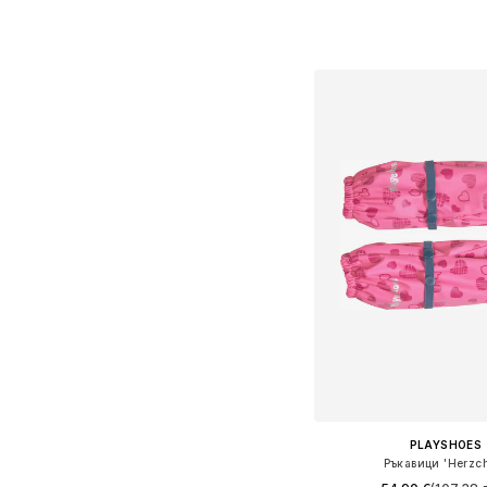
+
2
Налични размери: 
Добави в кошн
PLAYSHOES
Ръкавици 'Herzc