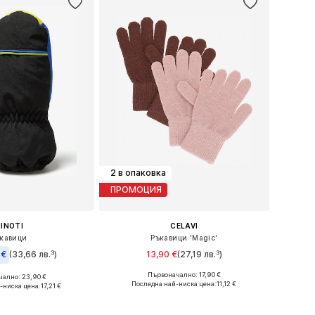
2 в опаковка
ПРОМОЦИЯ
INOTI
CELAVI
кавици
Ръкавици 'Magic'
 €
(33,66 лв.³)
13,90 €
(27,19 лв.³)
Първоначално: 17,90 €
ално: 23,90 €
Налични размери: XXS-XS, S-M, M-XL
ри: XXXS-XXS, XS-M
Последна най-ниска цена:
11,12 €
-ниска цена:
17,21 €
Добави в кошницата
в кошницата