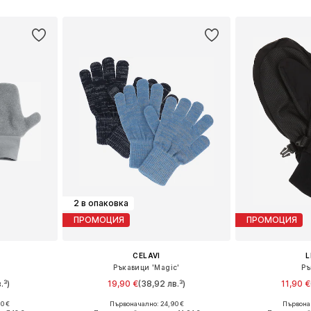
Добави 
2 в опаковка
ПРОМОЦИЯ
ПРОМОЦИЯ
CELAVI
L
Ръкавици 'Magic'
Ръ
.³)
19,90 €
(38,92 лв.³)
11,90 €
0 €
Първоначално: 24,90 €
Първонач
S-XS, XS, S
Налични размери: XXS-XS, S-M, M-XL
Налични р