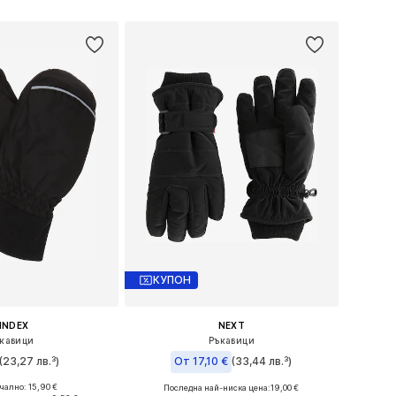
в кошницата
Добави в кошницата
КУПОН
INDEX
NEXT
кавици
Ръкавици
(23,27 лв.³)
От 17,10 €
(33,44 лв.³)
ално: 15,90 €
Последна най-ниска цена:
19,00 €
азмери: XS, S-M
Налични размери: XS-S, S-M, M-L, L-XL