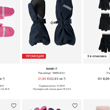
ПРОМОЦИЯ
3 в опаковка
NAME IT
Ръкавици 'NMNAlfa'
Ръ
в.³)
21,90 €
(42,83 лв.³)
От 9,00
90 €
Първоначално: 27,90 €
XXS-XS, XS
Налични размери: XXS-XS, XS, S
Налични разме
а:
22,45 €
Последна най-ниска цена:
19,53 €
ицата
Добави в кошницата
Добави 