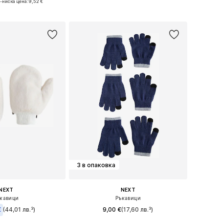
-ниска цена:
9,52 €
в кошницата
Добави в кошницата
3 в опаковка
NEXT
NEXT
кавици
Ръкавици
€
(44,01 лв.³)
9,00 €
(17,60 лв.³)