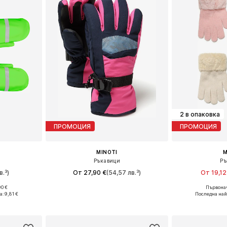
2 в опаковка
ПРОМОЦИЯ
ПРОМОЦИЯ
MINOTI
M
Ръкавици
Ръ
в.³)
От 27,90 €
(54,57 лв.³)
От 19,12
90 €
Първонач
, XXS-XS
Налични размери: XXXS-XXS, XS-M
Налични размери:
а:
9,81 €
Последна най
ицата
Добави в кошницата
Добави 