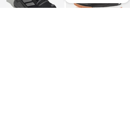
ПРОМОЦИЯ
ADIDAS TERREX
JAKO
Боти 'AX4R CW+'
Спортни обувки
89,90 €
(175,83 лв.³)
27,90 €
(54,57 лв.³)
Първоначално: 34,90 €
Последна най-ниска цена:
25,11 €