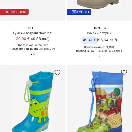
ПРОМОЦИЯ
КУПОН
BECK
HUNTER
Гумени ботуши 'Rainies'
Гумени ботуши
20,90 €
(40,88 лв.³)
49,41 €
(96,64 лв.³)
Първоначално: 24,90 €
Първоначално: 74,90 €
Последна най-ниска цена:
15,21 €
Последна най-ниска цена:
25,96 €