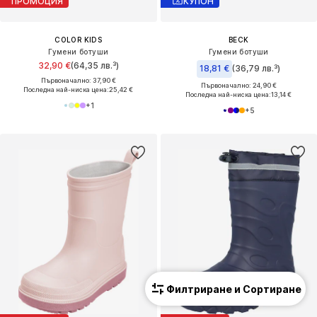
ПРОМОЦИЯ
КУПОН
COLOR KIDS
BECK
Гумени ботуши
Гумени ботуши
32,90 €
(64,35 лв.³)
18,81 €
(36,79 лв.³)
Първоначално: 37,90 €
Първоначално: 24,90 €
Последна най-ниска цена:
25,42 €
Последна най-ниска цена:
13,14 €
+
1
+
5
Филтриране и Сортиране