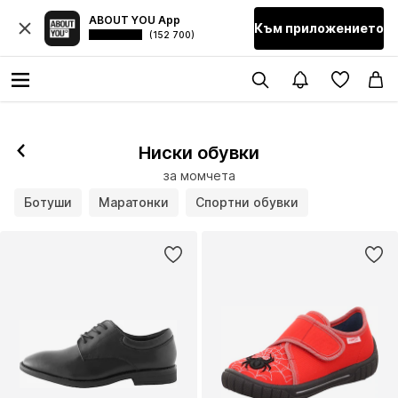
ABOUT YOU App
Към приложението
(152 700)
Ниски обувки
за момчета
Ботуши
Маратонки
Спортни обувки