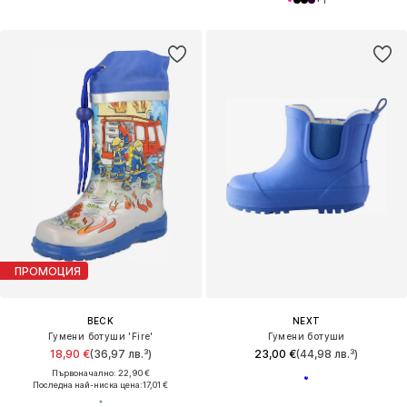
+
1
ПРОМОЦИЯ
BECK
NEXT
Гумени ботуши 'Fire'
Гумени ботуши
18,90 €
(36,97 лв.³)
23,00 €
(44,98 лв.³)
Първоначално: 22,90 €
Последна най-ниска цена:
17,01 €