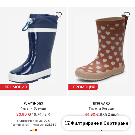
ПРОМОЦИЯ
ПРОМОЦИЯ
PLAYSHOES
BISGAARD
Гумени ботуши
Гумени ботуши
23,90 €
(46,74 лв.³)
44,90 €
(87,82 лв.³)
Първоначално: 28,90 €
Първоначално: 49,90 €
Филтриране и Сортиране
Последна най-ниска цена:
21,51 €
Последна най-ниска цена:
33,92 €