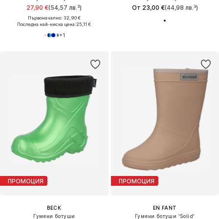
27,90 €
(54,57 лв.³)
От 23,00 €
(44,98 лв.³)
Първоначално: 32,90 €
Последна най-ниска цена:
25,11 €
+
1
ПРОМОЦИЯ
ПРОМОЦИЯ
BECK
EN FANT
Гумени ботуши
Гумени ботуши 'Solid'