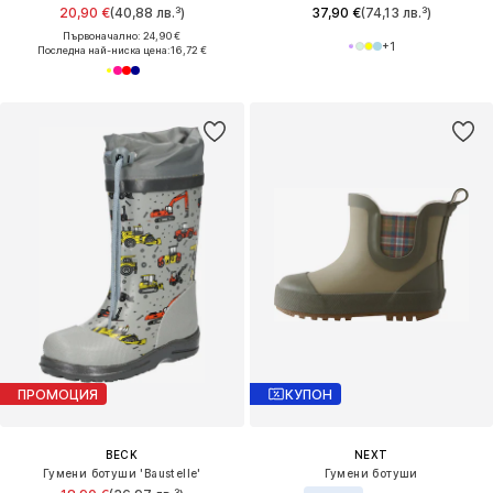
20,90 €
(40,88 лв.³)
37,90 €
(74,13 лв.³)
Първоначално: 24,90 €
+
1
Последна най-ниска цена:
16,72 €
ПРОМОЦИЯ
КУПОН
BECK
NEXT
Гумени ботуши 'Baustelle'
Гумени ботуши