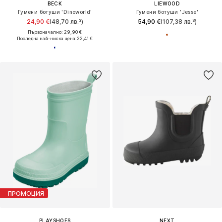
BECK
LIEWOOD
Гумени ботуши 'Dinoworld'
Гумени ботуши 'Jesse'
24,90 €
(48,70 лв.³)
54,90 €
(107,38 лв.³)
Първоначално: 29,90 €
Последна най-ниска цена:
22,41 €
ПРОМОЦИЯ
PLAYSHOES
NEXT