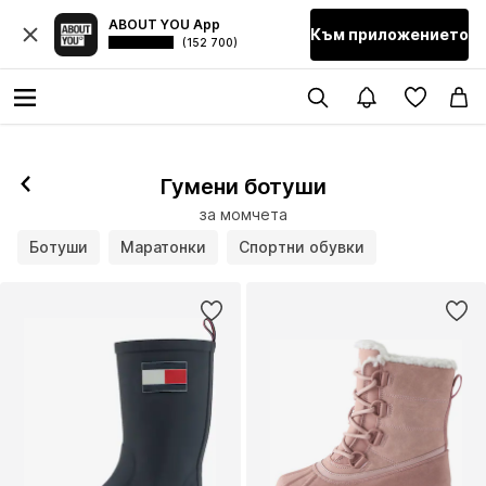
ABOUT YOU App
Към приложението
(152 700)
Гумени ботуши
за момчета
Ботуши
Маратонки
Спортни обувки