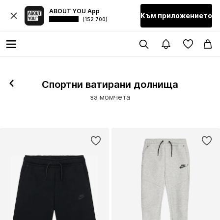
ABOUT YOU App
Към приложението
(152 700)
Спортни ватирани долнища
за момчета