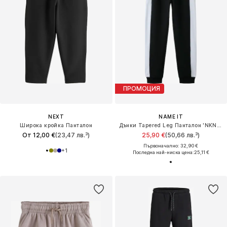
ПРОМОЦИЯ
NEXT
NAME IT
Широка кройка Панталон
Дънки Tapered Leg Панталон 'NKNLOTTO'
От 12,00 €
(23,47 лв.³)
25,90 €
(50,66 лв.³)
Първоначално: 32,90 €
+
1
Последна най-ниска цена:
25,11 €