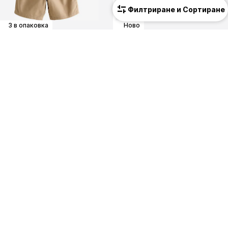
Филтриране и Сортиране
3 в опаковка
Ново
NEXT
NAME IT
Regular Панталон
Широка кройка Панталон 'NKMRio'
От 28,00 €
(54,76 лв.³)
26,90 €
(52,61 лв.³)
+
2