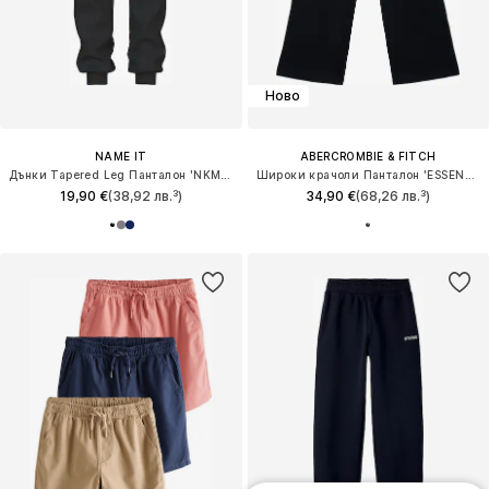
Ново
NAME IT
ABERCROMBIE & FITCH
Дънки Tapered Leg Панталон 'NKMVian'
Широки крачоли Панталон 'ESSENTIAL'
19,90 €
(38,92 лв.³)
34,90 €
(68,26 лв.³)