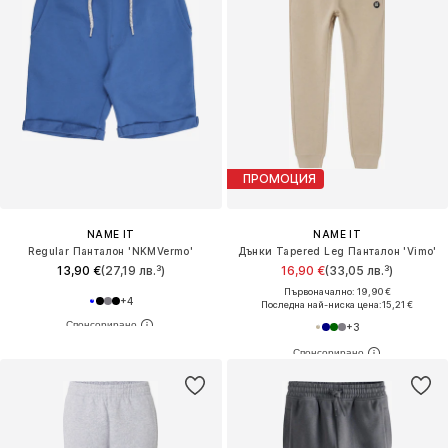
ПРОМОЦИЯ
NAME IT
NAME IT
Regular Панталон 'NKMVermo'
Дънки Tapered Leg Панталон 'Vimo'
13,90 €
(27,19 лв.³)
16,90 €
(33,05 лв.³)
Първоначално: 19,90 €
+
4
Последна най-ниска цена:
15,21 €
+
3