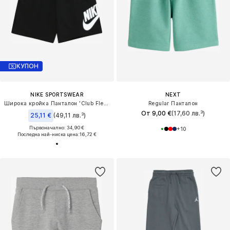
КУПОН
NIKE SPORTSWEAR
NEXT
Широка кройка Панталон 'Club Fleece'
Regular Панталон
От 9,00 €
(17,60 лв.³)
25,11 €
(49,11 лв.³)
Първоначално: 34,90 €
+
10
Последна най-ниска цена:
16,72 €