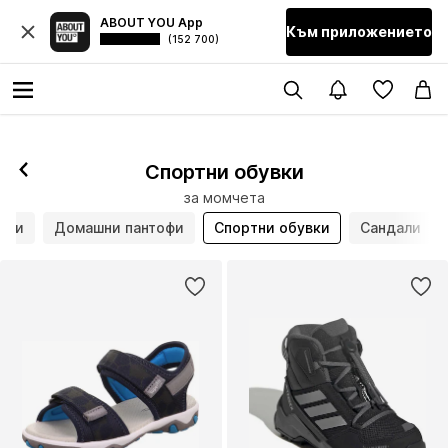
ABOUT YOU App
Към приложението
(152 700)
Спортни обувки
за момчета
вки
Домашни пантофи
Спортни обувки
Сандали