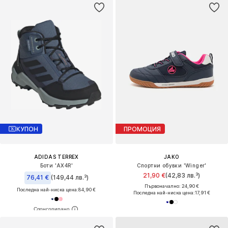
КУПОН
ПРОМОЦИЯ
ADIDAS TERREX
JAKO
Боти 'AX4R'
Спортни обувки 'Winger'
21,90 €
(42,83 лв.³)
76,41 €
(149,44 лв.³)
Първоначално: 24,90 €
Последна най-ниска цена:
84,90 €
Последна най-ниска цена:
17,91 €