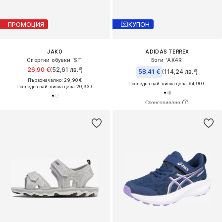
ПРОМОЦИЯ
КУПОН
JAKO
ADIDAS TERREX
Спортни обувки 'ST'
Боти 'AX4R'
26,90 €
(52,61 лв.³)
58,41 €
(114,24 лв.³)
Първоначално: 29,90 €
Последна най-ниска цена:
64,90 €
Последна най-ниска цена:
20,93 €