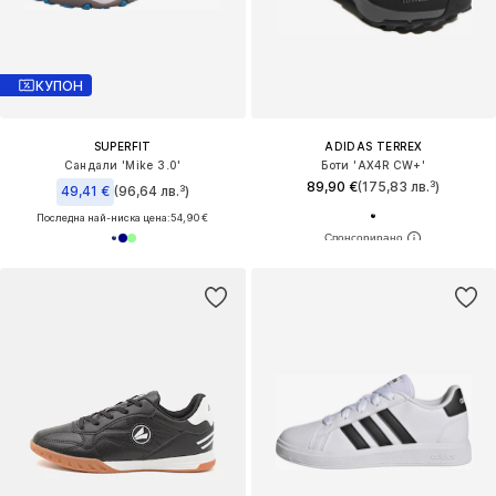
КУПОН
SUPERFIT
ADIDAS TERREX
Сандали 'Mike 3.0'
Боти 'AX4R CW+'
89,90 €
(175,83 лв.³)
49,41 €
(96,64 лв.³)
Последна най-ниска цена:
54,90 €