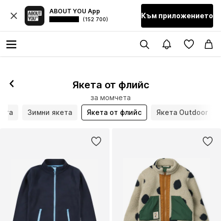
ABOUT YOU App
Към приложението
(152 700)
Якета от флийс
за момчета
кета
Зимни якета
Якета от флийс
Якета Outdoor