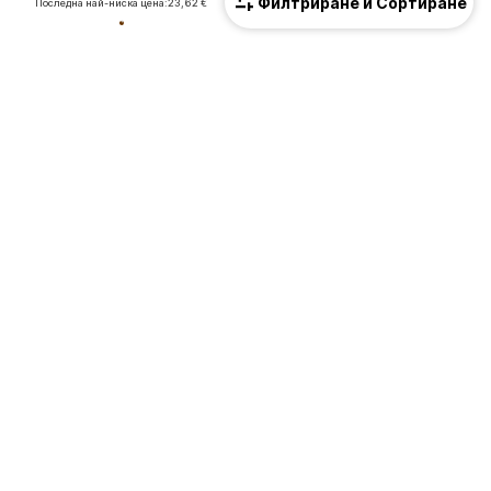
Филтриране и Сортиране
Последна най-ниска цена:
23,62 €
Ново
Ново
CALVIN KLEIN JEANS
COLUMBIA
Поларено яке
Функционално поларено яке 'Fast Trek™ V'
69,90 €
(136,71 лв.³)
34,90 €
(68,26 лв.³)