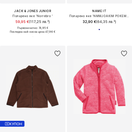
JACK & JONES JUNIOR
NAME IT
Поларено яке 'Norrebro '
Поларено яке 'NMMJOAKIM POKEMON'
59,95 €
(117,25 лв.³)
32,90 €
(64,35 лв.³)
Първоначално: 74,95 €
Последна най-ниска цена:
47,96 €
КУПОН