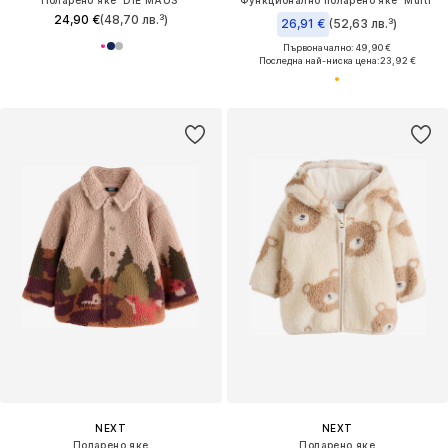
Поларено яке 'DIE MAUS'
Функционално поларено яке 'Multi'
24,90 €
(48,70 лв.³)
26,91 €
(52,63 лв.³)
Първоначално: 49,90 €
Последна най-ниска цена:
23,92 €
NEXT
NEXT
Поларено яке
Поларено яке