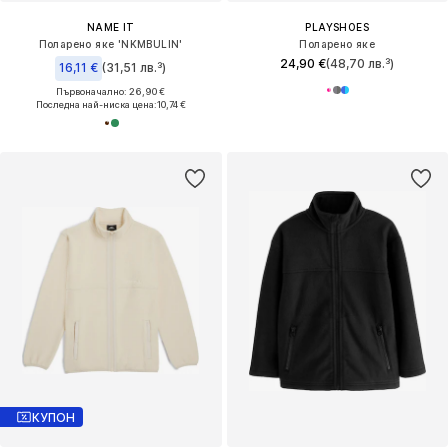
NAME IT
PLAYSHOES
Поларено яке 'NKMBULIN'
Поларено яке
24,90 €
(48,70 лв.³)
16,11 €
(31,51 лв.³)
Първоначално: 26,90 €
Последна най-ниска цена:
10,74 €
КУПОН