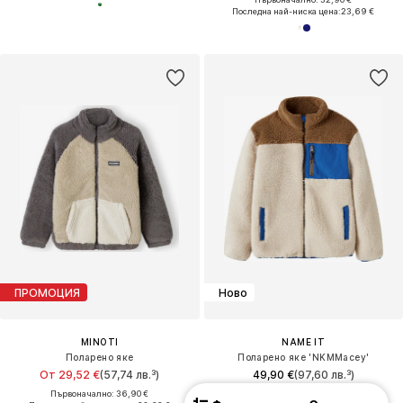
Последна най-ниска цена:
23,69 €
ПРОМОЦИЯ
Ново
MINOTI
NAME IT
Поларено яке
Поларено яке 'NKMMacey'
От 29,52 €
(57,74 лв.³)
49,90 €
(97,60 лв.³)
Първоначално: 36,90 €