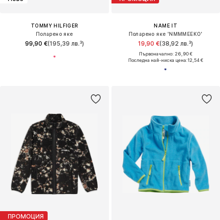
TOMMY HILFIGER
NAME IT
Поларено яке
Поларено яке 'NMMMEEKO'
99,90 €
(195,39 лв.³)
19,90 €
(38,92 лв.³)
Първоначално: 26,90 €
Последна най-ниска цена:
12,54 €
ПРОМОЦИЯ