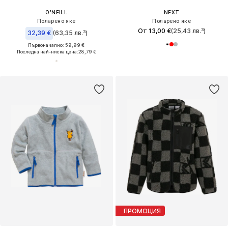
O'NEILL
NEXT
Поларено яке
Поларено яке
От 13,00 €
(25,43 лв.³)
32,39 €
(63,35 лв.³)
Първоначално: 59,99 €
Последна най-ниска цена:
28,79 €
ПРОМОЦИЯ