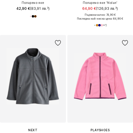
Поларено яке
Поларено яке 'Nolan'
42,90 €
(83,91 лв.³)
64,90 €
(126,93 лв.³)
Първоначално: 74,90 €
Последна най-ниска цена:
64,90 €
+
1
NEXT
PLAYSHOES