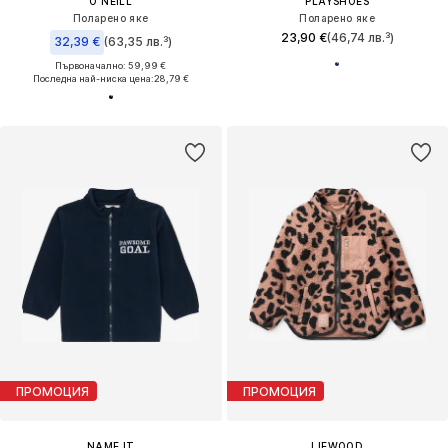
O'NEILL
PLAYSHOES
Поларено яке
Поларено яке
23,90 €
(46,74 лв.³)
32,39 €
(63,35 лв.³)
Първоначално: 59,99 €
Последна най-ниска цена:
28,79 €
ПРОМОЦИЯ
ПРОМОЦИЯ
NAME IT
LIEWOOD