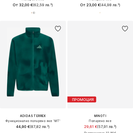
От 32,00 €
(62,59 лв.³)
От 23,00 €
(44,98 лв.³)
ПРОМОЦИЯ
ADIDAS TERREX
MINOTI
Функционално поларено яке 'MT'
Поларено яке
44,90 €
(87,82 лв.³)
29,61 €
(57,91 лв.³)
Първоначално: 32,90 €