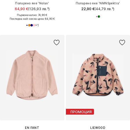
Поларено яке 'Nolan'
Поларено яке 'NMNSpektra'
64,90 €
(126,93 лв.³)
22,90 €
(44,79 лв.³)
Първоначално: 74,90 €
Последна най-ниска цена:
64,90 €
+
1
ПРОМОЦИЯ
EN FANT
LIEWOOD