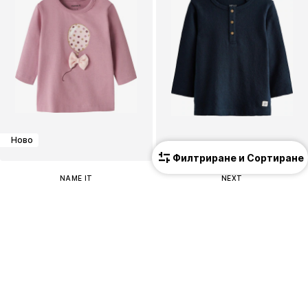
Ново
Филтриране и Сортиране
NAME IT
NEXT
Тениска 'NBFNIVAS'
Тениска
12,90 €
(25,23 лв.³)
От 9,00 €
(17,60 лв.³)