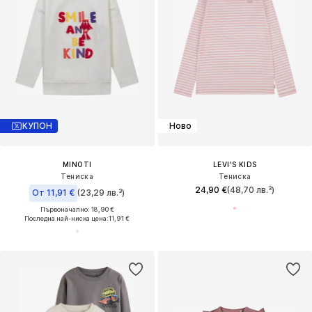
КУПОН
Ново
MINOTI
LEVI'S KIDS
Тениска
Тениска
24,90 €
(48,70 лв.³)
От 11,91 €
(23,29 лв.³)
Първоначално: 18,90 €
Последна най-ниска цена:
11,91 €