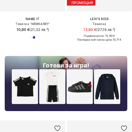
ПРОМОЦИЯ
NAME IT
LEVI'S KIDS
Тениска 'NBMKARRY'
Тениска
10,90 €
(21,32 лв.³)
13,90 €
(27,19 лв.³)
Първоначално: 15,90 €
Последна най-ниска цена:
10,71 €
Готови за игра!