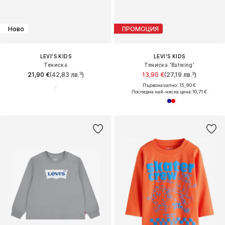
Ново
ПРОМОЦИЯ
LEVI'S KIDS
LEVI'S KIDS
Тениска
Тениска 'Batwing'
21,90 €
(42,83 лв.³)
13,90 €
(27,19 лв.³)
Първоначално: 15,90 €
Последна най-ниска цена:
10,71 €