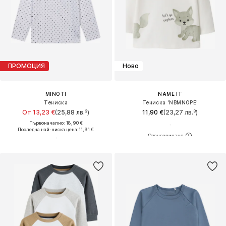
ПРОМОЦИЯ
Ново
MINOTI
NAME IT
Тениска
Тениска 'NBMNOPE'
От 13,23 €
(25,88 лв.³)
11,90 €
(23,27 лв.³)
Първоначално: 18,90 €
Последна най-ниска цена:
11,91 €