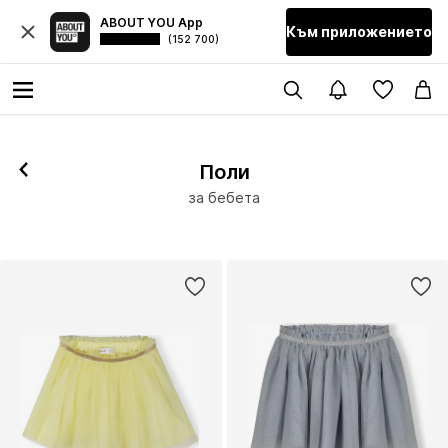
ABOUT YOU App
Към приложението
(152 700)
Поли
за бебета