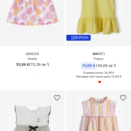
КУПОН
CHICCO
MINOTI
Рокля
Рокля
35,99 €
(70,39 лв.³)
15,69 €
(30,69 лв.³)
Първоначално: 24,90 €
Последна най-ниска цена:
15,69 €