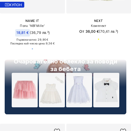
КУПОН
NAME IT
NEXT
Пола 'NBFMille'
Комплект
От 36,00 €
(70,41 лв.³)
18,81 €
(36,79 лв.³)
Първоначално: 29,90 €
Последна най-ниска цена:
9,56 €
Очарователно облекло за поводи
за бебета