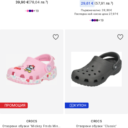
39,90 €
(78,04 лв.³)
29,61 €
(57,91 лв.³)
Първоначално: 39,90 €
+
19
Последна най-ниска цена:
27,97 €
+
19
ПРОМОЦИЯ
КУПОН
CROCS
CROCS
Отворени обувки 'Mickey Frnds Minnie Cls'
Отворени обувки 'Classic'