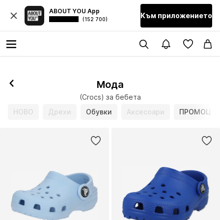
ABOUT YOU App
Към приложението
(152 700)
Мода
(Crocs) за бебета
НОВО
Дрехи
Обувки
Аксесоари
ПРОМОЦИ