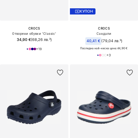
КУПОН
CROCS
CROCS
Отворени обувки 'Classic'
Сандали
34,90 €
(68,26 лв.³)
40,41 €
(79,04 лв.³)
Последна най-ниска цена:
44,90 €
+
19
+
3