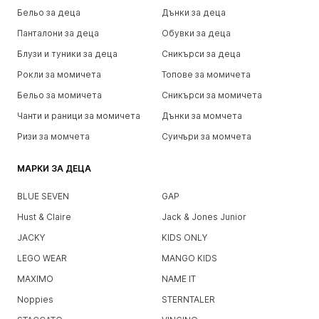
Бельо за деца
Дънки за деца
Панталони за деца
Обувки за деца
Блузи и туники за деца
Сникърси за деца
Рокли за момичета
Топове за момичета
Бельо за момичета
Сникърси за момичета
Чанти и раници за момичета
Дънки за момчета
Ризи за момчета
Суичъри за момчета
МАРКИ ЗА ДЕЦА
BLUE SEVEN
GAP
Hust & Claire
Jack & Jones Junior
JACKY
KIDS ONLY
LEGO WEAR
MANGO KIDS
MAXIMO
NAME IT
Noppies
STERNTALER