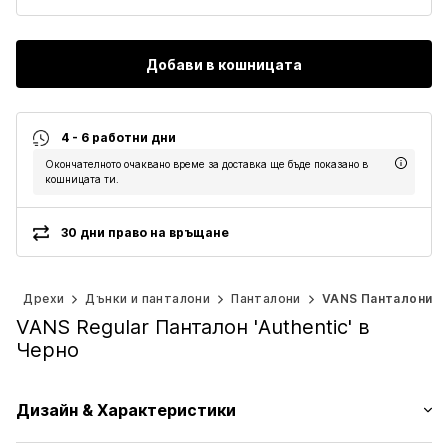
Добави в кошницата
4 - 6 работни дни
Окончателното очаквано време за доставка ще бъде показано в
кошницата ти.
30 дни право на връщане
)
Дрехи
Дънки и панталони
Панталони
VANS Панталони
VANS Regular Панталон 'Authentic' в
Черно
Дизайн & Характеристики