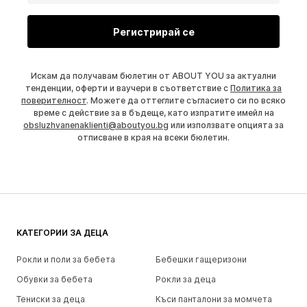
Регистрирай се
Искам да получавам бюлетин от ABOUT YOU за актуални
тенденции, оферти и ваучери в съответствие с
Политика за
поверителност
. Можете да оттеглите съгласието си по всяко
време с действие за в бъдеще, като изпратите имейл на
obsluzhvanenaklienti@aboutyou.bg
или използвате опцията за
отписване в края на всеки бюлетин.
КАТЕГОРИИ ЗА ДЕЦА
Рокли и поли за бебета
Бебешки гащеризони
Обувки за бебета
Рокли за деца
Тениски за деца
Къси панталони за момчета