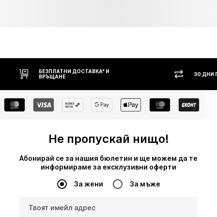
БЕЗПЛАТНИ ДОСТАВКА* И
30 ДНИ
ВРЪЩАНЕ
Не пропускай нищо!
Абонирай се за нашия бюлетин и ще можем да те
информираме за ексклузивни оферти
За жени
За мъже
Твоят имейл адрес