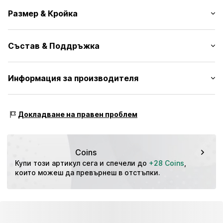
Един цвят
Размер & Кройка
Памук
Странични джобове
Дължина: Дълъг/Макси
Гайки за колан
Състав & Поддръжка
Кройка: Regular
№ на артикул
VNS2169001000007
Материал: 64% Памук, 34% Полиестер, 2% Синтетика
Информация за производителя
Държава на произход: Никарагуа
VF Europe B.V.
Link 1
Докладване на правен проблем
Posthofbrug 2-4
2600 Antwerpen
BE
vans_shop_de@vfc.com
Coins
Купи този артикул сега и спечели до 
+28 Coins
, 
които можеш да превърнеш в отстъпки.