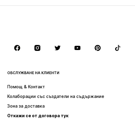
МОМИЧЕТА
Деца (размер 92-140)
Тинейджъри (размер 140-176)
МОМЧЕТА
Деца (размер 92-140)
Тинейджъри (размер 140-176)
МАРКИ
Next
Nike Sportswear
ADIDAS SPORTSWEAR
NAME IT
ОБСЛУЖВАНЕ НА КЛИЕНТИ
ADIDAS ORIGINALS
NIKE
Помощ & Контакт
new balance
Baker by Ted Baker
Колаборации със създатели на съдържание
Зона за доставка
Откажи се от договора тук