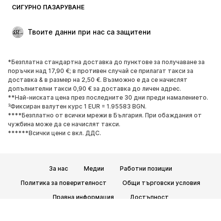
СИГУРНО ПАЗАРУВАНЕ
Твоите данни при нас са защитени
*Безплатна стандартна доставка до пунктове за получаване за
поръчки над 17,90 €; в противен случай се прилагат такси за
доставка & в размер на 2,50 €. Възможно е да се начислят
допълнителни такси 0,90 € за доставка до личен адрес.
**Най-ниската цена през последните 30 дни преди намалението.
³Фиксиран валутен курс 1 EUR = 1.95583 BGN.
****Безплатно от всички мрежи в България. При обаждания от
чужбина може да се начислят такси.
******Всички цени с вкл. ДДС.
За нас
Медии
Работни позиции
Политика за поверителност
Общи търговски условия
Правна информация
Достъпност
Безопасност на продукта