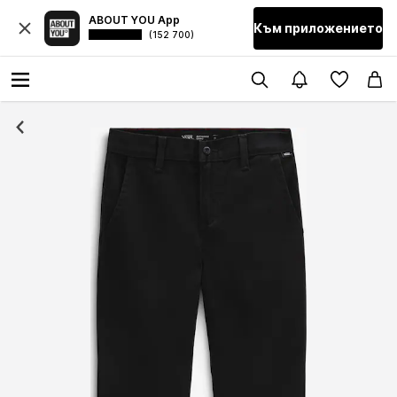
ABOUT YOU App
Към приложението
(152 700)