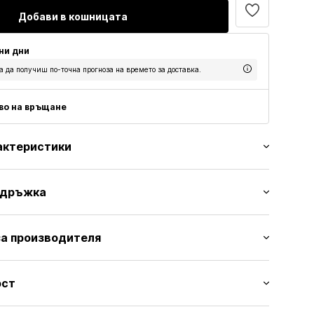
Добави в кошницата
тни дни
а да получиш по-точна прогноза на времето за доставка.
аво на връщане
актеристики
и
ддръжка
ве
шевове
л: 80% Полиамид, 20% Еластан
а производителя
Полиестер, 5% Еластан
S0134001000001
bH
26
ост