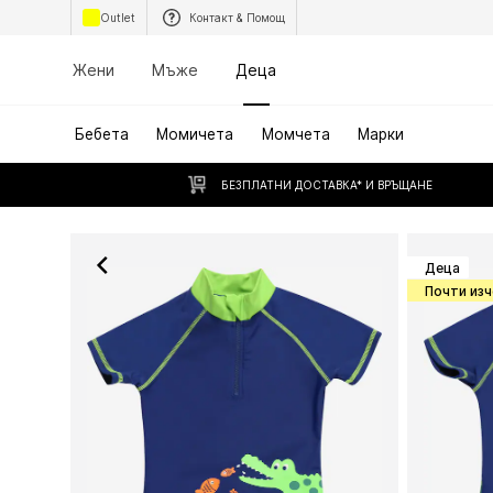
Outlet
Контакт & Помощ
Жени
Мъже
Деца
Бебета
Момичета
Момчета
Марки
БЕЗПЛАТНИ ДОСТАВКА* И ВРЪЩАНЕ
Деца
Почти из