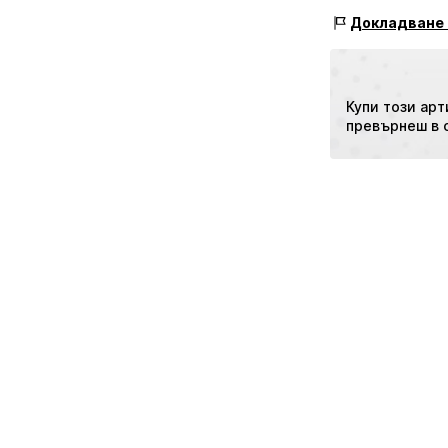
info@playshoes.
Функции: UV за
Докладване 
Купи този арт
превърнеш в 