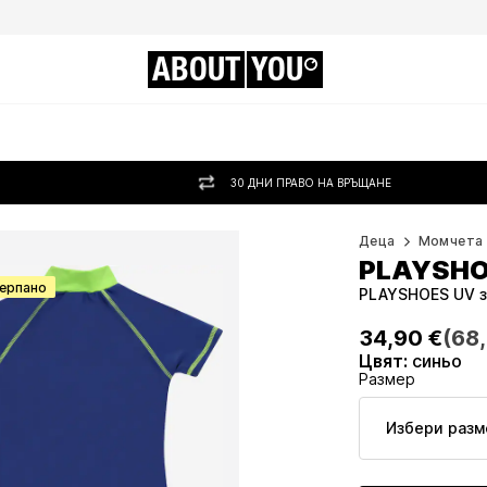
ABOUT
YOU
30 ДНИ ПРАВО НА ВРЪЩАНЕ
Деца
Момчета
PLAYSH
черпано
PLAYSHOES UV за
34,90 €
(68,
34,90 €
(68,
Цвят
:
синьо
Размер
Избери разм