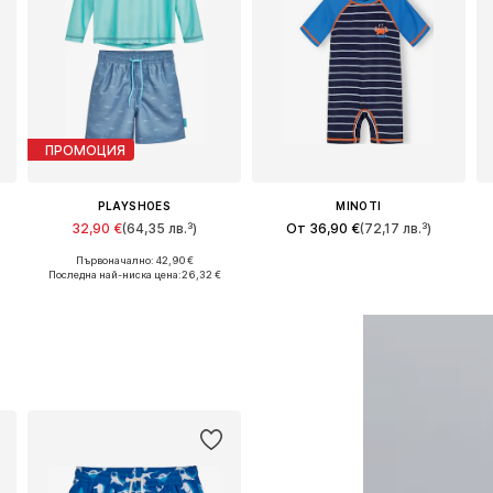
ПРОМОЦИЯ
PLAYSHOES
MINOTI
32,90 €
(64,35 лв.³)
От 36,90 €
(72,17 лв.³)
Първоначално: 42,90 €
Налични размери: 86-92, 98-104, 110-116, 134-140
Предлага се в много размери
Последна най-ниска цена:
26,32 €
Добави в кошницата
Добави в кошницата