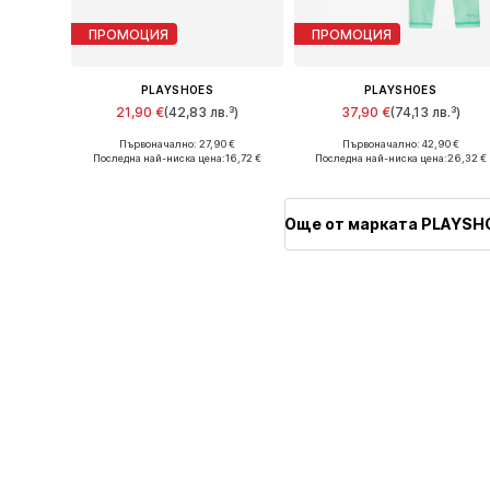
ПРОМОЦИЯ
ПРОМОЦИЯ
PLAYSHOES
PLAYSHOES
21,90 €
(42,83 лв.³)
37,90 €
(74,13 лв.³)
Първоначално: 27,90 €
Първоначално: 42,90 €
Предлага се в много размери
Налични р
Последна най-ниска цена:
16,72 €
Последна най-ниска цена:
26,32 €
Добави в кошницата
Добави в кошницата
Още от марката PLAYSH