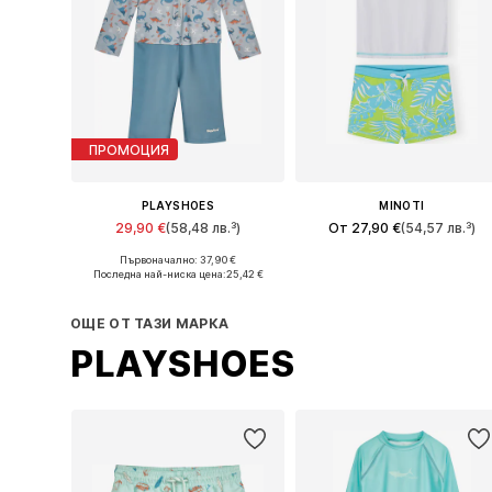
ПРОМОЦИЯ
PLAYSHOES
MINOTI
29,90 €
(58,48 лв.³)
От 27,90 €
(54,57 лв.³)
Първоначално: 37,90 €
Налични размери: 74-80, 86-92, 98-104
Предлага се в много размери
Последна най-ниска цена:
25,42 €
Добави в кошницата
Добави в кошницата
ОЩЕ ОТ ТАЗИ МАРКА
PLAYSHOES