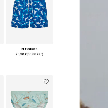
PLAYSHOES
25,90 €
(50,66 лв.³)
змери: 86-92, 98-104, 110-116, 134-140
Предлага се в много размери
Добави в кошницата