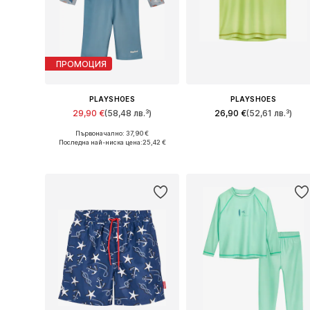
ПРОМОЦИЯ
PLAYSHOES
PLAYSHOES
29,90 €
(58,48 лв.³)
26,90 €
(52,61 лв.³)
Първоначално: 37,90 €
Налични размери: 74-80, 86-92, 98-104
Предлага се в много размери
Последна най-ниска цена:
25,42 €
Добави в кошницата
Добави в кошницата