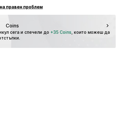
de
щита
на правен проблем
Coins
икул сега и спечели до 
+35 Coins
, които можеш да 
отстъпки.