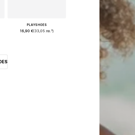
PLAYSHOES
16,90 €
(33,05 лв.³)
азмери: 62-68, 74-80, 86-92, 98-104
Налични размери: 74-80, 86-92
Добави в кошницата
OES