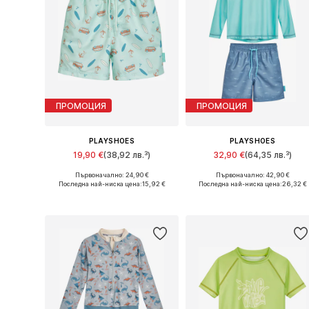
ПРОМОЦИЯ
ПРОМОЦИЯ
PLAYSHOES
PLAYSHOES
19,90 €
(38,92 лв.³)
32,90 €
(64,35 лв.³)
Първоначално: 24,90 €
Първоначално: 42,90 €
Налични размери: 74-80, 86-92, 98-104, 122-128
Налични ра
Последна най-ниска цена:
15,92 €
Последна най-ниска цена:
26,32 €
Добави в кошницата
Добави в кошницата