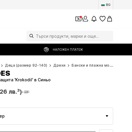
BG
1
НАЛОЖЕН ПЛАТЕЖ
Деца (размер 92-140)
Дрехи
Бански и плажна мода
PLAYS
OES
щита 'Krokodil' в Синьо
26 лв.³)
с ДДС
26 лв.³)
с ДДС
ер