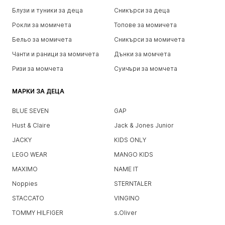
Блузи и туники за деца
Сникърси за деца
Рокли за момичета
Топове за момичета
Бельо за момичета
Сникърси за момичета
Чанти и раници за момичета
Дънки за момчета
Ризи за момчета
Суичъри за момчета
МАРКИ ЗА ДЕЦА
BLUE SEVEN
GAP
Hust & Claire
Jack & Jones Junior
JACKY
KIDS ONLY
LEGO WEAR
MANGO KIDS
MAXIMO
NAME IT
Noppies
STERNTALER
STACCATO
VINGINO
TOMMY HILFIGER
s.Oliver