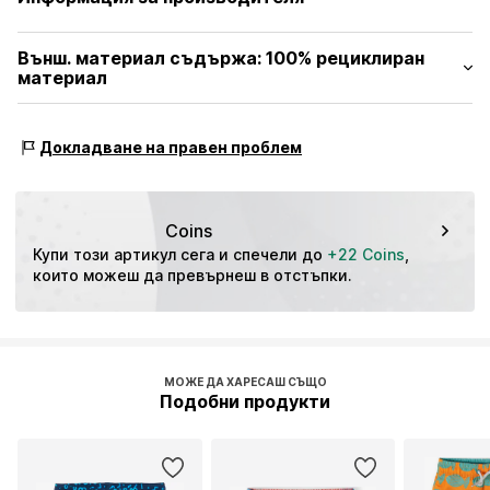
Държава на произход: Китай
PLAYSHOES GmbH
Външ. материал съдържа: 100% рециклиран
Eberhardstr. 20-26
материал
72461 Albstadt
DE
Изработено с:
Рециклиран полиестер
info@playshoes.de
Доказателство:
Декларация на доставчика за независим
Докладване на правен проблем
одит
Този продукт съдържа рециклирани материали (преди
или след потреблението). Използването на рециклирани
Coins
материали може да намали нуждата от суровини, да
Купи този артикул сега и спечели до 
+22 Coins
, 
предотврати образуването на отпадъци и да опази
които можеш да превърнеш в отстъпки.
природните ресурси.
Научи повече
МОЖЕ ДА ХАРЕСАШ СЪЩО
Подобни продукти