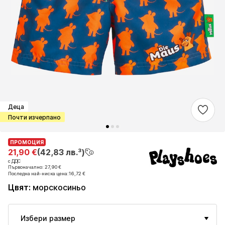
Деца
Почти изчерпано
ПРОМОЦИЯ
ПРОМОЦИЯ
21,90 €
21,90 €
(42,83 лв.³)
(42,83 лв.³)
с ДДС
с ДДС
Първоначално: 27,90 €
Първоначално: 27,90 €
Последна най-ниска цена:
Последна най-ниска цена:
16,72 €
16,72 €
Цвят
:
морскосиньо
Избери размер