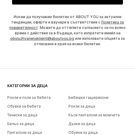
Искам да получавам бюлетин от ABOUT YOU за актуални
тенденции, оферти и ваучери в съответствие с
Политика за
поверителност
. Можете да оттеглите съгласието си по всяко
време с действие за в бъдеще, като изпратите имейл на
obsluzhvanenaklienti@aboutyou.bg
или използвате опцията за
отписване в края на всеки бюлетин.
КАТЕГОРИИ ЗА ДЕЦА
Рокли и поли за бебета
Бебешки гащеризони
Обувки за бебета
Рокли за деца
Тениски за деца
Къси панталони за момчета
Бельо за деца
Дънки за деца
Панталони за деца
Обувки за деца