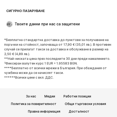
СИГУРНО ПАЗАРУВАНЕ
Твоите данни при нас са защитени
*Безплатна стандартна доставка до пунктове за получаване на
поръчки на стойност, започваща от 17,90 € (35,01 лв.). В противен
случай се прилагат такси за доставка и обслужване в размер на
2,50 € (4,89 лв.).
**Най-ниската цена през последните 30 дни преди намалението.
³Фиксиран валутен курс 1 EUR = 1.95583 BGN.
****Безплатно от всички мрежи в България. При обаждания от
чужбина може да се начислят такси.
******Всички цени с вкл. ДДС.
За нас
Медии
Работни позиции
Политика за поверителност
Общи търговски условия
Правна информация
Достъпност