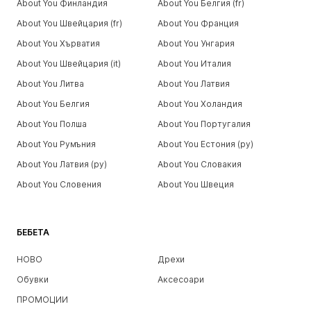
About You Финландия
About You Белгия (fr)
About You Швейцария (fr)
About You Франция
About You Хърватия
About You Унгария
About You Швейцария (it)
About You Италия
About You Литва
About You Латвия
About You Белгия
About You Холандия
About You Полша
About You Португалия
About You Румъния
About You Естония (ру)
About You Латвия (ру)
About You Словакия
About You Словения
About You Швеция
БЕБЕТА
НОВО
Дрехи
Обувки
Аксесоари
ПРОМОЦИИ