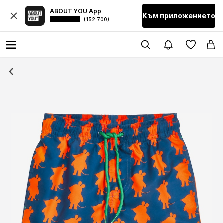
ABOUT YOU App
Към приложението
(152 700)