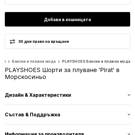
Добави в кошницата
30 дни право на връщане
ехи
Бански и плажна мода
PLAYSHOES Бански и плажна мода
PLAYSHOES Шорти за плуване 'Pirat' в
Морскосиньо
Дизайн & Характеристики
Цялостен десен
Състав & Поддръжка
Леко падаща материя
№ на артикул
PLS0456001000001
Материал: 100% Полиестер - PES (рециклиран)
Информация за производителя