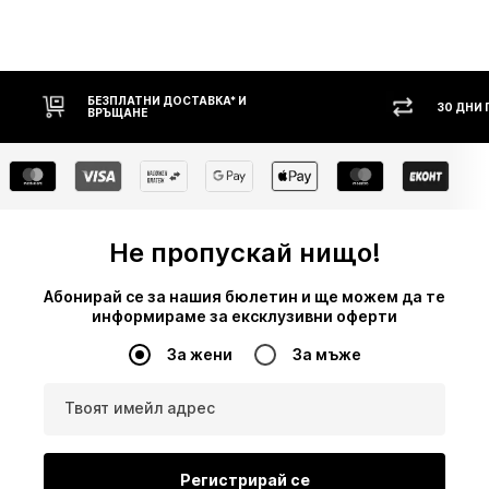
НИ ДОСТАВКА* И
30 ДНИ ПРАВО НА ВРЪЩАНЕ
Е
Не пропускай нищо!
Абонирай се за нашия бюлетин и ще можем да те
информираме за ексклузивни оферти
За жени
За мъже
Твоят имейл адрес
Регистрирай се