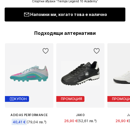
Спортни обувки 'Tiempo Legend 10 Academy'
Напомни ми, когато това е налично
Подходящи алтернативи
КУПОН
ПРОМОЦИЯ
ПРОМОЦ
ADIDAS PERFORMANCE
JAKO
J
26,90 €
(52,61 лв.³)
26,90 €
40,41 €
(79,04 лв.³)
Първоначално: 29,90 €
Първонача
Първоначално: 74,90 €