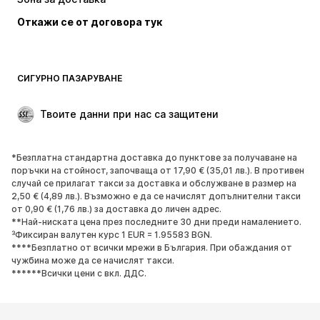
Откажи се от договора тук
СИГУРНО ПАЗАРУВАНЕ
Твоите данни при нас са защитени
*Безплатна стандартна доставка до пунктове за получаване на
поръчки на стойност, започваща от 17,90 € (35,01 лв.). В противен
случай се прилагат такси за доставка и обслужване в размер на
2,50 € (4,89 лв.). Възможно е да се начислят допълнителни такси
от 0,90 € (1,76 лв.) за доставка до личен адрес.
**Най-ниската цена през последните 30 дни преди намалението.
³Фиксиран валутен курс 1 EUR = 1.95583 BGN.
****Безплатно от всички мрежи в България. При обаждания от
чужбина може да се начислят такси.
******Всички цени с вкл. ДДС.