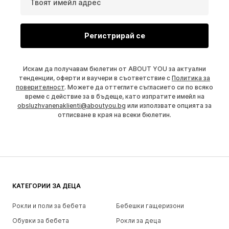
Твоят имейл адрес
Регистрирай се
Искам да получавам бюлетин от ABOUT YOU за актуални
тенденции, оферти и ваучери в съответствие с
Политика за
поверителност
. Можете да оттеглите съгласието си по всяко
време с действие за в бъдеще, като изпратите имейл на
obsluzhvanenaklienti@aboutyou.bg
или използвате опцията за
отписване в края на всеки бюлетин.
КАТЕГОРИИ ЗА ДЕЦА
Рокли и поли за бебета
Бебешки гащеризони
Обувки за бебета
Рокли за деца