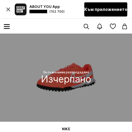
ABOUT YOU App
Към приложението
(152 700)
За съжаление разпродадено
Изчерпано
NIKE