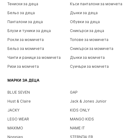
Тениски за деца
Къси панталони за момчета
Бельо за деца
Дънки за деца
Панталони за деца
Обувки за деца
Блузи и туники за деца
Сникърси за деца
Рокли за момичета
Топове за момичета
Бельо за момичета
Сникърси за момичета
Чанти и раници за момичета
Дънки за момчета
Ризи за момчета
Суичъри за момчета
МАРКИ ЗА ДЕЦА
BLUE SEVEN
GAP
Hust & Claire
Jack & Jones Junior
JACKY
KIDS ONLY
LEGO WEAR
MANGO KIDS
MAXIMO
NAME IT
Noppies
STERNTALER