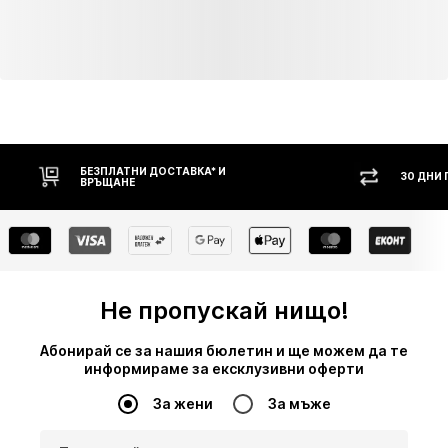
Сфера на използване: Зала
№ на артикул
Nika2xa001000001
Рекламация: Хоби
БЕЗПЛАТНИ ДОСТАВКА* И
30 ДНИ
ВРЪЩАНЕ
Не пропускай нищо!
Абонирай се за нашия бюлетин и ще можем да те
информираме за ексклузивни оферти
За жени
За мъже