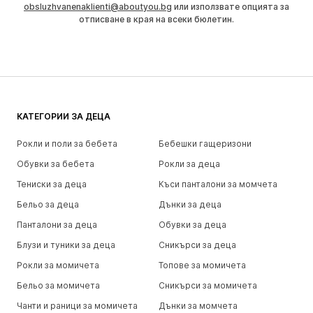
obsluzhvanenaklienti@aboutyou.bg
или използвате опцията за
отписване в края на всеки бюлетин.
КАТЕГОРИИ ЗА ДЕЦА
Рокли и поли за бебета
Бебешки гащеризони
Обувки за бебета
Рокли за деца
Тениски за деца
Къси панталони за момчета
Бельо за деца
Дънки за деца
Панталони за деца
Обувки за деца
Блузи и туники за деца
Сникърси за деца
Рокли за момичета
Топове за момичета
Бельо за момичета
Сникърси за момичета
Чанти и раници за момичета
Дънки за момчета