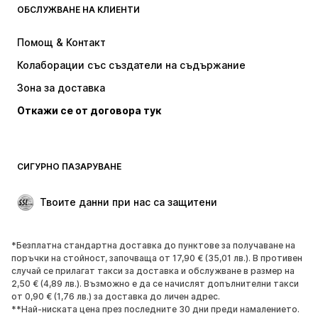
ADIDAS SPORTSWEAR
NAME IT
ОБСЛУЖВАНЕ НА КЛИЕНТИ
ADIDAS ORIGINALS
NIKE
Помощ & Контакт
Baker by Ted Baker
new balance
Колаборации със създатели на съдържание
Зона за доставка
Откажи се от договора тук
СИГУРНО ПАЗАРУВАНЕ
Твоите данни при нас са защитени
*Безплатна стандартна доставка до пунктове за получаване на
поръчки на стойност, започваща от 17,90 € (35,01 лв.). В противен
случай се прилагат такси за доставка и обслужване в размер на
2,50 € (4,89 лв.). Възможно е да се начислят допълнителни такси
от 0,90 € (1,76 лв.) за доставка до личен адрес.
**Най-ниската цена през последните 30 дни преди намалението.