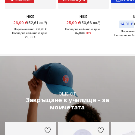
NIKE
NIKE
N
26,90 €
(52,61 лв.³)
25,90 €
(50,66 лв.³)
14,31 €
Първоначално: 29,90 €
Последна най-ниска цена:
Първонача
Последна най-ниска цена:
37,90 €
-31%
Последна най-
23,90 €
ОЩЕ ОТ
Завръщане в училище - за
момчетата