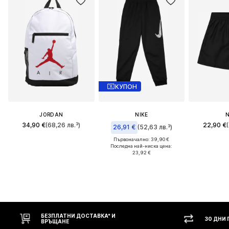
КУПОН
JORDAN
NIKE
N
34,90 €
(68,26 лв.³)
22,90 €
26,91 €
(52,63 лв.³)
Първоначално: 39,90 €
Последна най-ниска цена:
23,92 €
 И
30 ДНИ ПРАВО НА ВРЪЩАНЕ