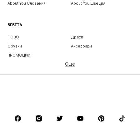
About You Словения
About You Швеция
БЕБЕТА
НОВО
Дрехи
Обувки
Аксесоари
ПРОМОЦИИ
Още
МОМИЧЕТА
Деца (размер 92-140)
Тинейджъри (размер 140-176)
МОМЧЕТА
Деца (размер 92-140)
Тинейджъри (размер 140-176)
МАРКИ
Next
Nike Sportswear