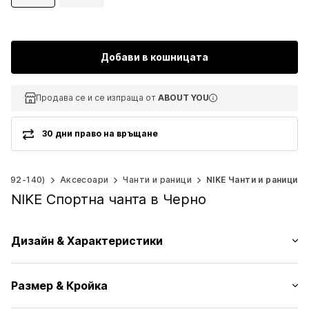
Добави в кошницата
Продава се и се изпраща от
Продава се и се изпраща от
Продава се и се изпраща от
ABOUT YOU
ABOUT YOU
ABOUT YOU
30 дни право на връщане
ер 92-140)
Аксесоари
Чанти и раници
NIKE Чанти и раници
NIKE Спортна чанта в Черно
Дизайн & Характеристики
Лого принт
Размер & Кройка
Цип