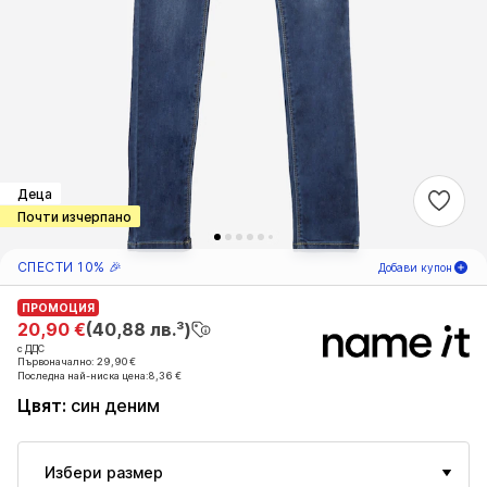
Деца
Почти изчерпано
СПЕСТИ 10% 🎉
Добави купон
ПРОМОЦИЯ
ПРОМОЦИЯ
03
Д
15
Ч
49
М
20,90 €
20,90 €
(40,88 лв.³)
(40,88 лв.³)
с ДДС
с ДДС
само за нови
-10
%
Първоначално: 29,90 €
Първоначално: 29,90 €
клиенти! 🎁
Последна най-ниска цена:
Последна най-ниска цена:
8,36 €
8,36 €
Цвят
:
син деним
Само за следващата ти поръчка 🎉
Деца
Избери размер