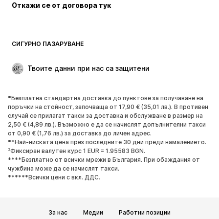
Откажи се от договора тук
СИГУРНО ПАЗАРУВАНЕ
Твоите данни при нас са защитени
*Безплатна стандартна доставка до пунктове за получаване на
поръчки на стойност, започваща от 17,90 € (35,01 лв.). В противен
случай се прилагат такси за доставка и обслужване в размер на
2,50 € (4,89 лв.). Възможно е да се начислят допълнителни такси
от 0,90 € (1,76 лв.) за доставка до личен адрес.
**Най-ниската цена през последните 30 дни преди намалението.
³Фиксиран валутен курс 1 EUR = 1.95583 BGN.
****Безплатно от всички мрежи в България. При обаждания от
чужбина може да се начислят такси.
******Всички цени с вкл. ДДС.
За нас
Медии
Работни позиции