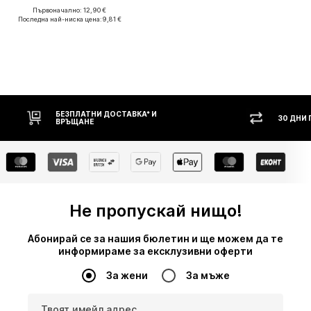
Първоначално: 12,90 €
Последна най-ниска цена:
9,81 €
БЕЗПЛАТНИ ДОСТАВКА* И
30 ДНИ ПРАВ
ВРЪЩАНЕ
Не пропускай нищо!
Абонирай се за нашия бюлетин и ще можем да те
информираме за ексклузивни оферти
За жени
За мъже
Твоят имейл адрес