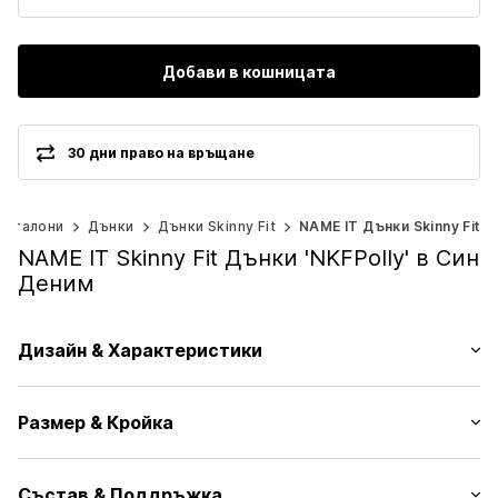
Добави в кошницата
30 дни право на връщане
анталони
Дънки
Дънки Skinny Fit
NAME IT Дънки Skinny Fit
NAME IT Skinny Fit Дънки 'NKFPolly' в Син
Деним
Дизайн & Характеристики
Един цвят
Размер & Кройка
Дънки
Светло измити
Дължина: Дълъг/Макси
Машинен подгъв
Състав & Поддръжка