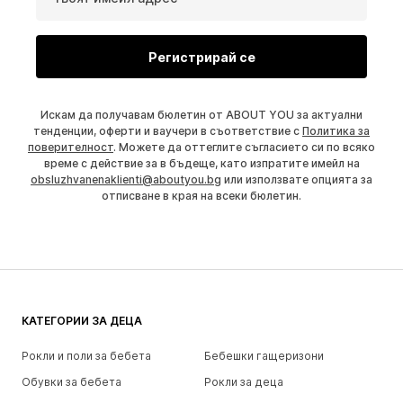
Регистрирай се
Искам да получавам бюлетин от ABOUT YOU за актуални
тенденции, оферти и ваучери в съответствие с
Политика за
поверителност
. Можете да оттеглите съгласието си по всяко
време с действие за в бъдеще, като изпратите имейл на
obsluzhvanenaklienti@aboutyou.bg
или използвате опцията за
отписване в края на всеки бюлетин.
КАТЕГОРИИ ЗА ДЕЦА
Рокли и поли за бебета
Бебешки гащеризони
Обувки за бебета
Рокли за деца