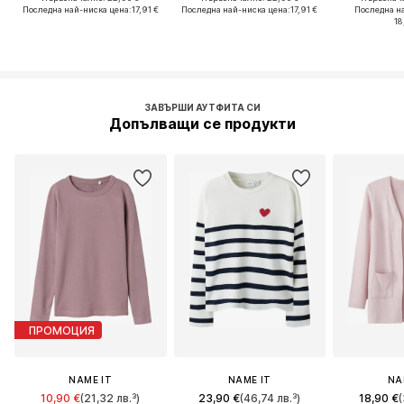
Последна най-ниска цена:
17,91 €
Последна най-ниска цена:
17,91 €
Последна н
18
ЗАВЪРШИ АУТФИТА СИ
Допълващи се продукти
ПРОМОЦИЯ
NAME IT
NAME IT
NA
10,90 €
(21,32 лв.³)
23,90 €
(46,74 лв.³)
18,90 €
(