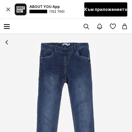
ABOUT YOU App
Към приложението
(152 700)