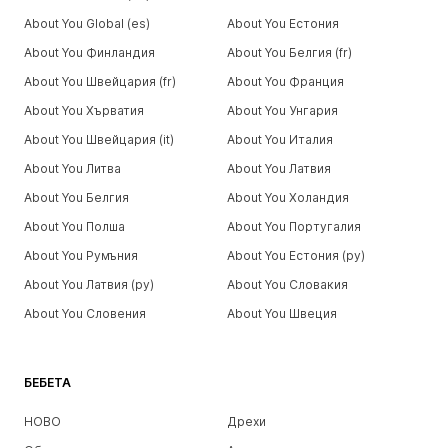
About You Global (es)
About You Естония
About You Финландия
About You Белгия (fr)
About You Швейцария (fr)
About You Франция
About You Хърватия
About You Унгария
About You Швейцария (it)
About You Италия
About You Литва
About You Латвия
About You Белгия
About You Холандия
About You Полша
About You Португалия
About You Румъния
About You Естония (ру)
About You Латвия (ру)
About You Словакия
About You Словения
About You Швеция
БЕБЕТА
НОВО
Дрехи