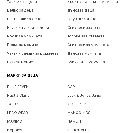
Тениски за деца
Къси панталони за момчета
Бельо за деца
Дънки за деца
Панталони за деца
Обувки за деца
Блузи и туники за деца
Сникърси за деца
Рокли за момичета
Топове за момичета
Бельо за момичета
Сникърси за момичета
Чанти и раници за момичета
Дънки за момчета
Ризи за момчета
Суичъри за момчета
МАРКИ ЗА ДЕЦА
BLUE SEVEN
GAP
Hust & Claire
Jack & Jones Junior
JACKY
KIDS ONLY
LEGO WEAR
MANGO KIDS
MAXIMO
NAME IT
Noppies
STERNTALER