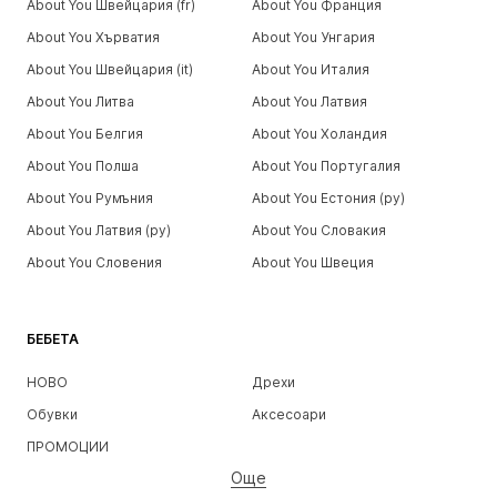
About You Швейцария (fr)
About You Франция
About You Хърватия
About You Унгария
About You Швейцария (it)
About You Италия
About You Литва
About You Латвия
About You Белгия
About You Холандия
About You Полша
About You Португалия
About You Румъния
About You Естония (ру)
About You Латвия (ру)
About You Словакия
About You Словения
About You Швеция
БЕБЕТА
НОВО
Дрехи
Обувки
Аксесоари
ПРОМОЦИИ
Още
МОМИЧЕТА