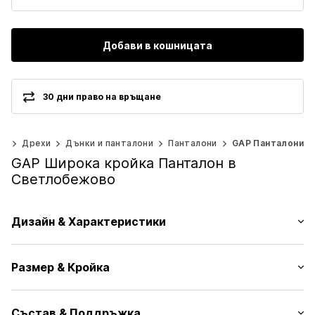
Добави в кошницата
30 дни право на връщане
0)
Дрехи
Дънки и панталони
Панталони
GAP Панталони
GAP Широка кройка Панталон в
Светлобежово
Дизайн & Характеристики
Един цвят
Размер & Кройка
Памучен плат
Ластичен подгъв
Дължина: Дълъг/Макси
Задни джобове
Състав & Поддръжка