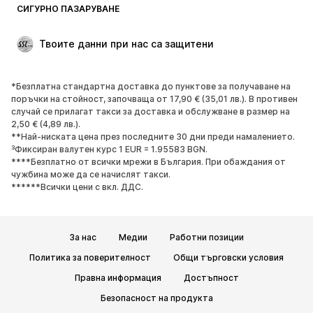
СИГУРНО ПАЗАРУВАНЕ
Твоите данни при нас са защитени
*Безплатна стандартна доставка до пунктове за получаване на
поръчки на стойност, започваща от 17,90 € (35,01 лв.). В противен
случай се прилагат такси за доставка и обслужване в размер на
2,50 € (4,89 лв.).
**Най-ниската цена през последните 30 дни преди намалението.
³Фиксиран валутен курс 1 EUR = 1.95583 BGN.
****Безплатно от всички мрежи в България. При обаждания от
чужбина може да се начислят такси.
******Всички цени с вкл. ДДС.
За нас
Медии
Работни позиции
Политика за поверителност
Общи търговски условия
Правна информация
Достъпност
Безопасност на продукта