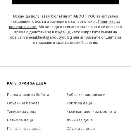
Искам да получавам бюлетин от ABOUT YOU за актуални
тенденции, оферти и ваучери в съответствие с
Политика за
поверителност
. Можете да оттеглите съгласието си по всяко
време с действие за в бъдеще, като изпратите имейл на
obsluzhvanenaklienti@aboutyou.bg
или използвате опцията за
отписване в края на всеки бюлетин.
КАТЕГОРИИ ЗА ДЕЦА
Рокли и поли за бебета
Бебешки гащеризони
Обувки за бебета
Рокли за деца
Тениски за деца
Къси панталони за момчета
Бельо за деца
Дънки за деца
Панталони за деца
Обувки за деца