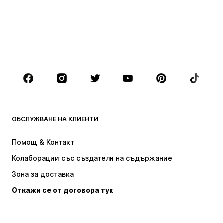
Деца (размер 92-140)
Тинейджъри (размер 140-176)
МОМЧЕТА
Деца (размер 92-140)
Тинейджъри (размер 140-176)
МАРКИ
Next
Nike Sportswear
ADIDAS SPORTSWEAR
NAME IT
ОБСЛУЖВАНЕ НА КЛИЕНТИ
ADIDAS ORIGINALS
NIKE
Помощ & Контакт
Baker by Ted Baker
new balance
Колаборации със създатели на съдържание
Зона за доставка
Откажи се от договора тук