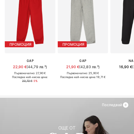
ПРОМОЦИЯ
ПРОМОЦИЯ
GAP
GAP
NA
22,90 €
(44,79 лв.³)
21,90 €
(42,83 лв.³)
16,90 €
(
Първоначално: 27,90 €
Първоначално: 25,90 €
Последна най-ниска цена:
Последна най-ниска цена:
19,71 €
23,72 €
-3%
Последвай
ОЩЕ ОТ