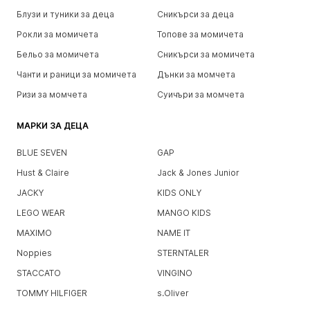
Блузи и туники за деца
Сникърси за деца
Рокли за момичета
Топове за момичета
Бельо за момичета
Сникърси за момичета
Чанти и раници за момичета
Дънки за момчета
Ризи за момчета
Суичъри за момчета
МАРКИ ЗА ДЕЦА
BLUE SEVEN
GAP
Hust & Claire
Jack & Jones Junior
JACKY
KIDS ONLY
LEGO WEAR
MANGO KIDS
MAXIMO
NAME IT
Noppies
STERNTALER
STACCATO
VINGINO
TOMMY HILFIGER
s.Oliver