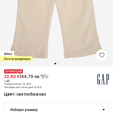
Деца
Почти изчерпано
ПРОМОЦИЯ
ПРОМОЦИЯ
22,90 €
22,90 €
(44,79 лв.³)
(44,79 лв.³)
с ДДС
с ДДС
Първоначално: 32,90 €
Първоначално: 32,90 €
Последна най-ниска цена:
Последна най-ниска цена:
9,16 €
9,16 €
Цвят
:
светлобежово
Избери размер