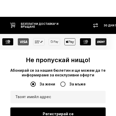
БЕЗПЛАТНИ ДОСТАВКА* И
30 ДНИ П
ВРЪЩАНЕ
Не пропускай нищо!
Абонирай се за нашия бюлетин и ще можем да те
информираме за ексклузивни оферти
За жени
За мъже
Твоят имейл адрес
Регистрирай се