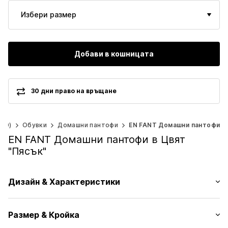
Избери размер
Добави в кошницата
30 дни право на връщане
140)
Обувки
Домашни пантофи
EN FANT Домашни пантофи
EN FANT Домашни пантофи в Цвят
"Пясък"
Дизайн & Характеристики
Меланж
Размер & Кройка
Вълна