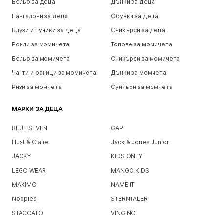
Бельо за деца
Дънки за деца
Панталони за деца
Обувки за деца
Блузи и туники за деца
Сникърси за деца
Рокли за момичета
Топове за момичета
Бельо за момичета
Сникърси за момичета
Чанти и раници за момичета
Дънки за момчета
Ризи за момчета
Суичъри за момчета
МАРКИ ЗА ДЕЦА
BLUE SEVEN
GAP
Hust & Claire
Jack & Jones Junior
JACKY
KIDS ONLY
LEGO WEAR
MANGO KIDS
MAXIMO
NAME IT
Noppies
STERNTALER
STACCATO
VINGINO