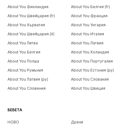
About You Финландия
About You Белгия (fr)
About You Швейцария (fr)
About You Франция
About You Хърватия
About You Унгария
About You Швейцария (it)
About You Италия
About You Литва
About You Латвия
About You Белгия
About You Холандия
About You Полша
About You Португалия
About You Румъния
About You Естония (ру)
About You Латвия (ру)
About You Словакия
About You Словения
About You Швеция
БЕБЕТА
НОВО
Дрехи
Обувки
Аксесоари