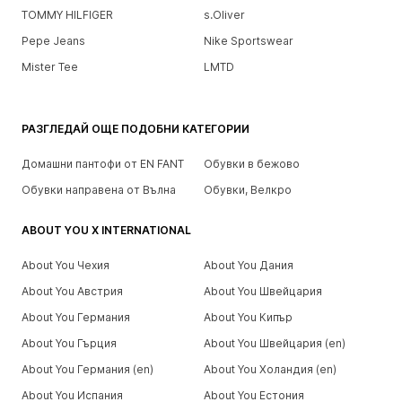
TOMMY HILFIGER
s.Oliver
Pepe Jeans
Nike Sportswear
Mister Tee
LMTD
РАЗГЛЕДАЙ ОЩЕ ПОДОБНИ КАТЕГОРИИ
Домашни пантофи от EN FANT
Обувки в бежово
Обувки направена от Вълна
Обувки, Велкро
ABOUT YOU X INTERNATIONAL
About You Чехия
About You Дания
About You Австрия
About You Швейцария
About You Германия
About You Кипър
About You Гърция
About You Швейцария (en)
About You Германия (en)
About You Холандия (en)
About You Испания
About You Естония