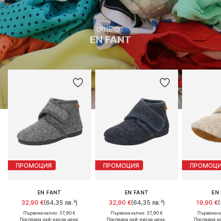
ОЩЕ ОТ
EN FANT
ПРОМОЦИЯ
ПРОМОЦИЯ
ПРОМОЦ
EN FANT
EN FANT
EN
32,90 €
(64,35 лв.³)
32,90 €
(64,35 лв.³)
19,90 €
(
Първоначално: 37,90 €
Първоначално: 37,90 €
Първонача
Последна най-ниска цена:
Последна най-ниска цена:
Последна н