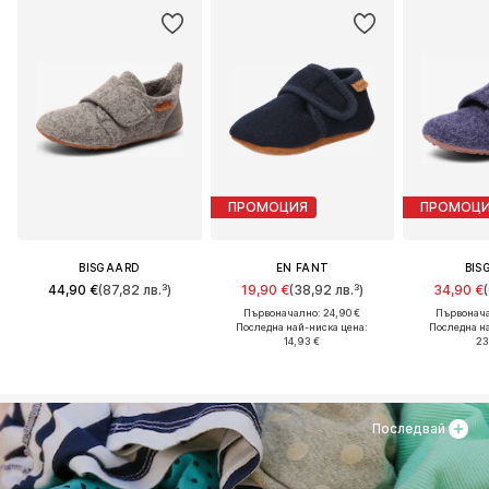
ПРОМОЦИЯ
ПРОМОЦ
BISGAARD
EN FANT
BIS
44,90 €
(87,82 лв.³)
19,90 €
(38,92 лв.³)
34,90 €
Първоначално: 24,90 €
Първонача
Последна най-ниска цена:
Последна н
14,93 €
23
Последвай