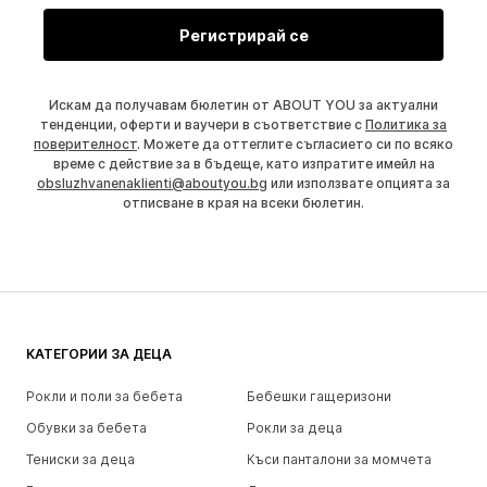
Регистрирай се
Искам да получавам бюлетин от ABOUT YOU за актуални
тенденции, оферти и ваучери в съответствие с
Политика за
поверителност
. Можете да оттеглите съгласието си по всяко
време с действие за в бъдеще, като изпратите имейл на
obsluzhvanenaklienti@aboutyou.bg
или използвате опцията за
отписване в края на всеки бюлетин.
КАТЕГОРИИ ЗА ДЕЦА
Рокли и поли за бебета
Бебешки гащеризони
Обувки за бебета
Рокли за деца
Тениски за деца
Къси панталони за момчета