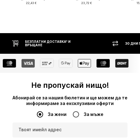
22,43 €
23,72 €
15
НИ ДОСТАВКА* И
30 ДНИ ПРАВО НА ВРЪЩАНЕ
Е
Не пропускай нищо!
Абонирай се за нашия бюлетин и ще можем да те
информираме за ексклузивни оферти
За жени
За мъже
Твоят имейл адрес