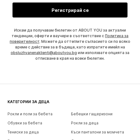
Регистрирай се
Искам да получавам бюлетин от ABOUT YOU за актуални
тенденции, оферти и ваучери в съответствие с
Политика за
поверителност
. Можете да оттеглите съгласието си по всяко
време с действие за в бъдеще, като изпратите имейл на
obsluzhvanenaklienti@aboutyou.bg
или използвате опцията за
отписване в края на всеки бюлетин.
КАТЕГОРИИ ЗА ДЕЦА
Рокли и поли за бебета
Бебешки гащеризони
Обувки за бебета
Рокли за деца
Тениски за деца
Къси панталони за момчета