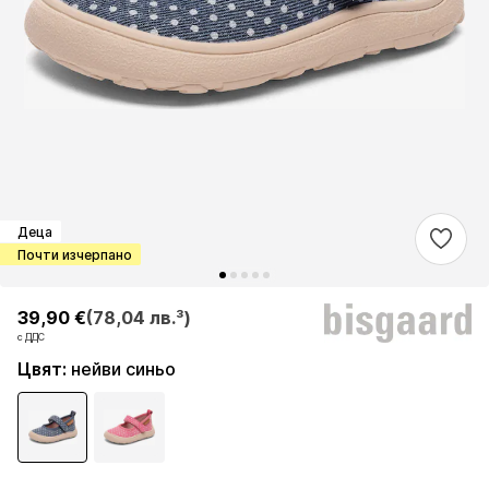
Деца
Почти изчерпано
39,90 €
39,90 €
(78,04 лв.³)
(78,04 лв.³)
с ДДС
с ДДС
Цвят
:
нейви синьо