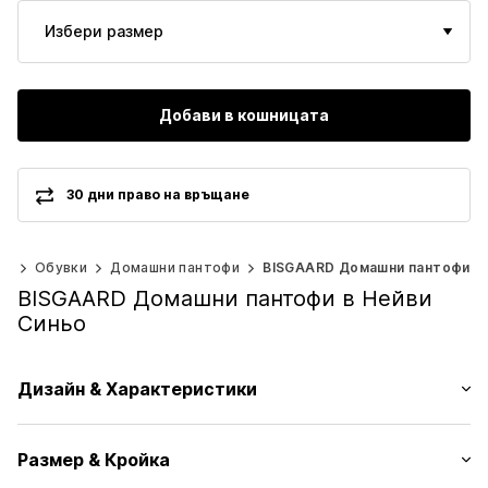
Избери размер
Добави в кошницата
30 дни право на връщане
0)
Обувки
Домашни пантофи
BISGAARD Домашни пантофи
BISGAARD Домашни пантофи в Нейви
Синьо
Дизайн & Характеристики
На точки
Размер & Кройка
Заоблен връх