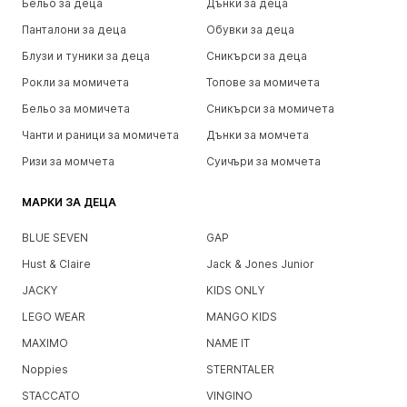
Бельо за деца
Дънки за деца
Панталони за деца
Обувки за деца
Блузи и туники за деца
Сникърси за деца
Рокли за момичета
Топове за момичета
Бельо за момичета
Сникърси за момичета
Чанти и раници за момичета
Дънки за момчета
Ризи за момчета
Суичъри за момчета
МАРКИ ЗА ДЕЦА
BLUE SEVEN
GAP
Hust & Claire
Jack & Jones Junior
JACKY
KIDS ONLY
LEGO WEAR
MANGO KIDS
MAXIMO
NAME IT
Noppies
STERNTALER
STACCATO
VINGINO