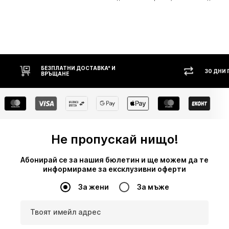
БЕЗПЛАТНИ ДОСТАВКА* И
30 ДНИ
ВРЪЩАНЕ
Не пропускай нищо!
Абонирай се за нашия бюлетин и ще можем да те
информираме за ексклузивни оферти
За жени
За мъже
Твоят имейл адрес