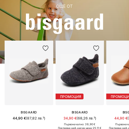
ОЩЕ ОТ
ПРОМОЦИЯ
ПРОМОЦ
BISGAARD
BISGAARD
BIS
44,90 €
(87,82 лв.³)
34,90 €
(68,26 лв.³)
44,90 €
Първоначално: 39,90 €
Първонача
Последна най-ниска цена:
25,11 €
Последна най-