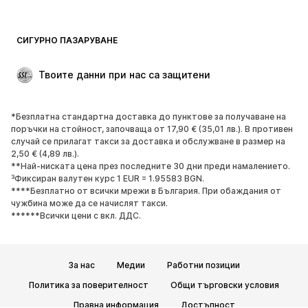
СИГУРНО ПАЗАРУВАНЕ
Твоите данни при нас са защитени
*Безплатна стандартна доставка до пунктове за получаване на
поръчки на стойност, започваща от 17,90 € (35,01 лв.). В противен
случай се прилагат такси за доставка и обслужване в размер на
2,50 € (4,89 лв.).
**Най-ниската цена през последните 30 дни преди намалението.
³Фиксиран валутен курс 1 EUR = 1.95583 BGN.
****Безплатно от всички мрежи в България. При обаждания от
чужбина може да се начислят такси.
******Всички цени с вкл. ДДС.
За нас
Медии
Работни позиции
Политика за поверителност
Общи търговски условия
Правна информация
Достъпност