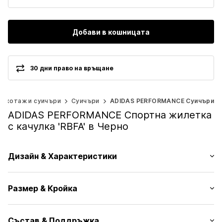
Добави в кошницата
30 дни право на връщане
рикотаж и суичъри
Суичъри
ADIDAS PERFORMANCE Суичъри
ADIDAS PERFORMANCE Спортна жилетка
с качулка 'RBFA' в Черно
Дизайн & Характеристики
Лого принт
Размер & Кройка
Памучен плат
Права яка
Дължина на ръкавите: Дълъг ръкав
Странични ленти
Състав & Поддръжка