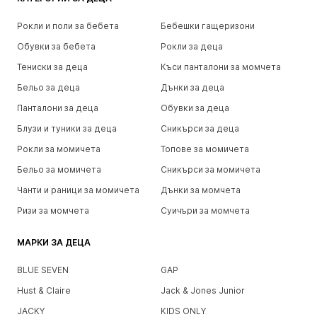
Рокли и поли за бебета
Бебешки гащеризони
Обувки за бебета
Рокли за деца
Тениски за деца
Къси панталони за момчета
Бельо за деца
Дънки за деца
Панталони за деца
Обувки за деца
Блузи и туники за деца
Сникърси за деца
Рокли за момичета
Топове за момичета
Бельо за момичета
Сникърси за момичета
Чанти и раници за момичета
Дънки за момчета
Ризи за момчета
Суичъри за момчета
МАРКИ ЗА ДЕЦА
BLUE SEVEN
GAP
Hust & Claire
Jack & Jones Junior
JACKY
KIDS ONLY