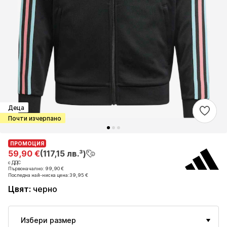
Деца
Почти изчерпано
ПРОМОЦИЯ
ПРОМОЦИЯ
59,90 €
59,90 €
(117,15 лв.³)
(117,15 лв.³)
с ДДС
с ДДС
Първоначално: 99,90 €
Първоначално: 99,90 €
Последна най-ниска цена:
Последна най-ниска цена:
39,95 €
39,95 €
Цвят
:
черно
Избери размер