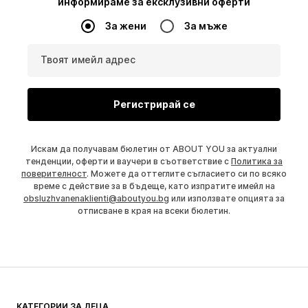
информираме за ексклузивни оферти
За жени
За мъже
Твоят имейл адрес
Регистрирай се
Искам да получавам бюлетин от ABOUT YOU за актуални
тенденции, оферти и ваучери в съответствие с
Политика за
поверителност
. Можете да оттеглите съгласието си по всяко
време с действие за в бъдеще, като изпратите имейл на
obsluzhvanenaklienti@aboutyou.bg
или използвате опцията за
отписване в края на всеки бюлетин.
КАТЕГОРИИ ЗА ДЕЦА