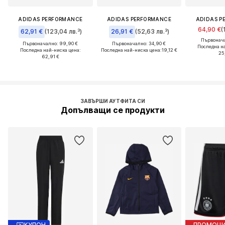
ADIDAS PERFORMANCE
ADIDAS PERFORMANCE
ADIDAS P
64,90 €
(
62,91 €
(123,04 лв.³)
26,91 €
(52,63 лв.³)
Първонача
Първоначално: 99,90 €
Първоначално: 34,90 €
Последна н
Последна най-ниска цена:
Последна най-ниска цена:
19,12 €
25
62,91 €
ЗАВЪРШИ АУТФИТА СИ
Допълващи се продукти
КУПОН
ПРОМОЦ