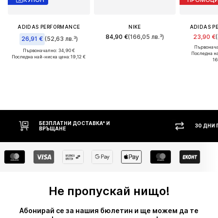
ADIDAS PERFORMANCE
NIKE
ADIDAS P
84,90 €
(166,05 лв.³)
23,90 €
26,91 €
(52,63 лв.³)
Първонача
Първоначално: 34,90 €
Последна н
Последна най-ниска цена:
19,12 €
16
 И
30 ДНИ ПРАВО НА ВРЪЩАНЕ
Не пропускай нищо!
Абонирай се за нашия бюлетин и ще можем да те