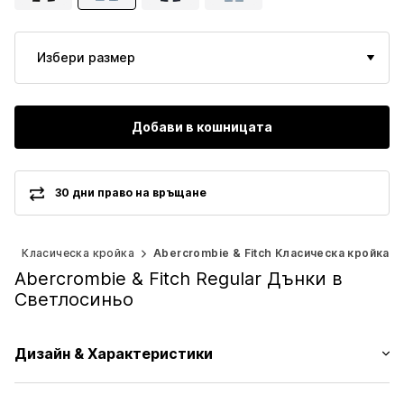
Избери размер
Добави в кошницата
30 дни право на връщане
и
Класическа кройка
Abercrombie & Fitch Класическа кройка
Abercrombie & Fitch Regular Дънки в
Светлосиньо
Дизайн & Характеристики
Един цвят