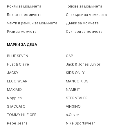
Рокли за момичета
Топове за момичета
Бельо за момичета
Сникърси за момичета
Чанти и раници за момичета
Дънки за момчета
Ризи за момчета
Суичъри за момчета
МАРКИ ЗА ДЕЦА
BLUE SEVEN
GAP
Hust & Claire
Jack & Jones Junior
JACKY
KIDS ONLY
LEGO WEAR
MANGO KIDS
MAXIMO
NAME IT
Noppies
STERNTALER
STACCATO
VINGINO
TOMMY HILFIGER
s.Oliver
Pepe Jeans
Nike Sportswear