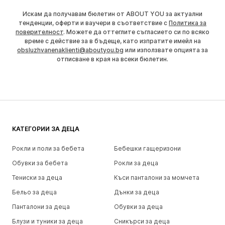
Искам да получавам бюлетин от ABOUT YOU за актуални
тенденции, оферти и ваучери в съответствие с
Политика за
поверителност
. Можете да оттеглите съгласието си по всяко
време с действие за в бъдеще, като изпратите имейл на
obsluzhvanenaklienti@aboutyou.bg
или използвате опцията за
отписване в края на всеки бюлетин.
КАТЕГОРИИ ЗА ДЕЦА
Рокли и поли за бебета
Бебешки гащеризони
Обувки за бебета
Рокли за деца
Тениски за деца
Къси панталони за момчета
Бельо за деца
Дънки за деца
Панталони за деца
Обувки за деца
Блузи и туники за деца
Сникърси за деца