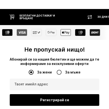
БЕЗПЛАТНИ ДОСТАВКА* И
30 ДНИ
ВРЪЩАНЕ
Не пропускай нищо!
Абонирай се за нашия бюлетин и ще можем да те
информираме за ексклузивни оферти
За жени
За мъже
Твоят имейл адрес
Регистрирай се