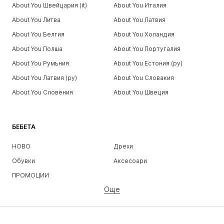
About You Швейцария (it)
About You Италия
About You Литва
About You Латвия
About You Белгия
About You Холандия
About You Полша
About You Португалия
About You Румъния
About You Естония (ру)
About You Латвия (ру)
About You Словакия
About You Словения
About You Швеция
БЕБЕТА
НОВО
Дрехи
Обувки
Аксесоари
ПРОМОЦИИ
Още
МОМИЧЕТА
Деца (размер 92-140)
Тинейджъри (размер 140-176)