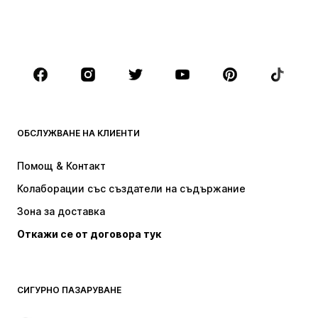
МОМЧЕТА
Деца (размер 92-140)
Тинейджъри (размер 140-176)
МАРКИ
Next
Nike Sportswear
ADIDAS SPORTSWEAR
NAME IT
ОБСЛУЖВАНЕ НА КЛИЕНТИ
ADIDAS ORIGINALS
NIKE
Помощ & Контакт
Baker by Ted Baker
new balance
Колаборации със създатели на съдържание
Зона за доставка
Откажи се от договора тук
СИГУРНО ПАЗАРУВАНЕ