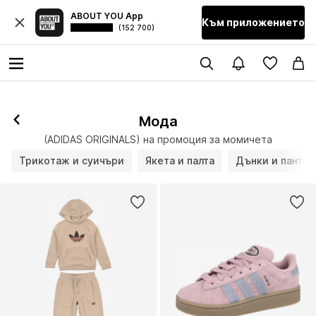
ABOUT YOU App
Към приложението
(152 700)
Мода
(ADIDAS ORIGINALS) на промоция за момичета
Трикотаж и суичъри
Якета и палта
Дънки и пантал