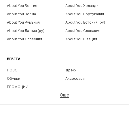
About You Белгия
About You Холандия
About You Полша
About You Португалия
About You Румъния
About You Естония (ру)
About You Латвия (ру)
About You Словакия
About You Словения
About You Швеция
БЕБЕТА
НОВО
Дрехи
Обувки
Аксесоари
ПРОМОЦИИ
Още
МОМИЧЕТА
Деца (размер 92-140)
Тинейджъри (размер 140-176)
МОМЧЕТА