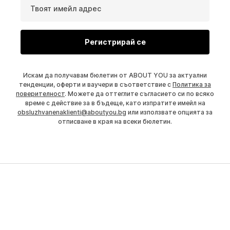
Твоят имейл адрес
Регистрирай се
Искам да получавам бюлетин от ABOUT YOU за актуални
тенденции, оферти и ваучери в съответствие с
Политика за
поверителност
. Можете да оттеглите съгласието си по всяко
време с действие за в бъдеще, като изпратите имейл на
obsluzhvanenaklienti@aboutyou.bg
или използвате опцията за
отписване в края на всеки бюлетин.