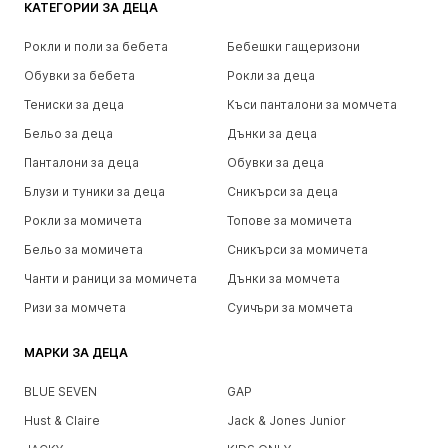
КАТЕГОРИИ ЗА ДЕЦА
Рокли и поли за бебета
Бебешки гащеризони
Обувки за бебета
Рокли за деца
Тениски за деца
Къси панталони за момчета
Бельо за деца
Дънки за деца
Панталони за деца
Обувки за деца
Блузи и туники за деца
Сникърси за деца
Рокли за момичета
Топове за момичета
Бельо за момичета
Сникърси за момичета
Чанти и раници за момичета
Дънки за момчета
Ризи за момчета
Суичъри за момчета
МАРКИ ЗА ДЕЦА
BLUE SEVEN
GAP
Hust & Claire
Jack & Jones Junior