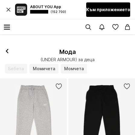
ABOUT YOU App
Към приложението
(152 700)
Мода
(UNDER ARMOUR) за деца
Бебета
Момичета
Момчета