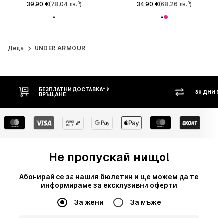
39,90 €
(78,04 лв.³)
34,90 €
(68,26 лв.³)
Деца
UNDER ARMOUR
30 ДНИ ПРАВО НА ВРЪЩАНЕ
НАЛ
Не пропускай нищо!
Абонирай се за нашия бюлетин и ще можем да те
информираме за ексклузивни оферти
За жени
За мъже