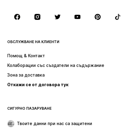
Деца (размер 92-140)
Тинейджъри (размер 140-176)
МАРКИ
Next
Nike Sportswear
ADIDAS SPORTSWEAR
NAME IT
ОБСЛУЖВАНЕ НА КЛИЕНТИ
ADIDAS ORIGINALS
NIKE
Помощ & Контакт
Baker by Ted Baker
new balance
Колаборации със създатели на съдържание
Зона за доставка
Откажи се от договора тук
СИГУРНО ПАЗАРУВАНЕ
Твоите данни при нас са защитени