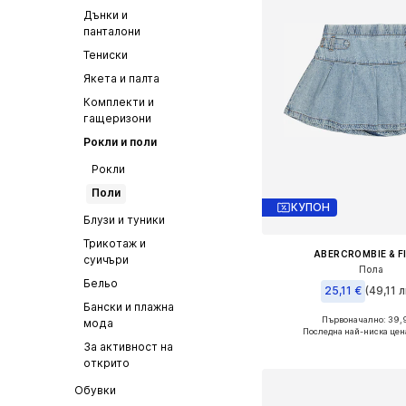
Дънки и
панталони
Тениски
Якета и палта
Комплекти и
гащеризони
Рокли и поли
Рокли
Поли
КУПОН
Блузи и туники
Трикотаж и
ABERCROMBIE & F
суичъри
Пола
Бельо
25,11 €
(49,11 л
Бански и плажна
Първоначално: 39,
мода
Предлага се в много 
Последна най-ниска цен
За активност на
Добави в кошн
открито
Обувки