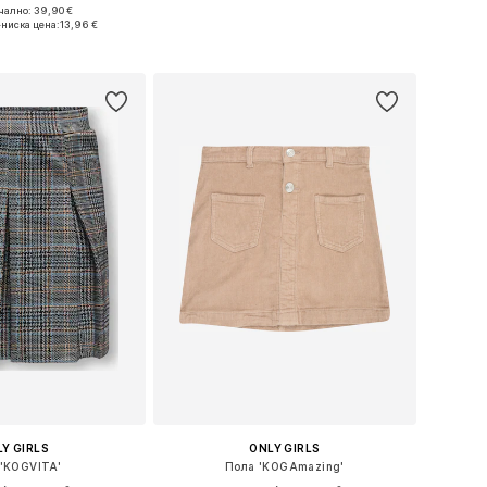
ално: 39,90 €
 в много размери
Предлага се в много размери
-ниска цена:
13,96 €
в кошницата
Добави в кошницата
Y GIRLS
ONLY GIRLS
'KOGVITA'
Пола 'KOGAmazing'