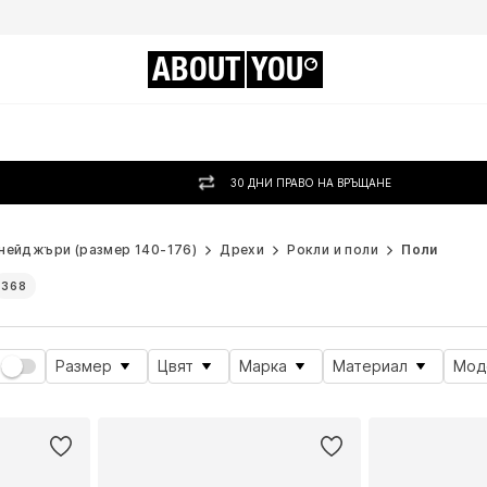
ABOUT
YOU
30 ДНИ ПРАВО НА ВРЪЩАНЕ
нейджъри (размер 140-176)
Дрехи
Рокли и поли
Поли
368
Размер
Цвят
Марка
Материал
Мод