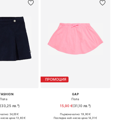
ПРОМОЦИЯ
FASHION
GAP
Пола
Пола
(33,25 лв.³)
15,90 €
(31,10 лв.³)
ално: 34,00 €
Първоначално: 19,90 €
Налични размери: 134-140, 146-152, 158-164
Предлага се в много размери
-ниска цена:
13,60 €
Последна най-ниска цена:
14,31 €
в кошницата
Добави в кошницата