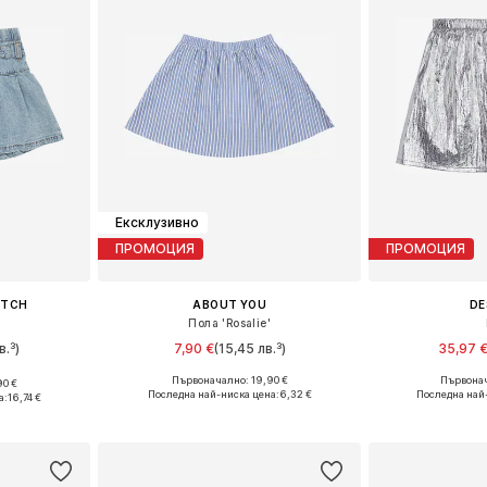
Ексклузивно
ПРОМОЦИЯ
ПРОМОЦИЯ
ITCH
ABOUT YOU
DE
Пола 'Rosalie'
в.³)
7,90 €
(15,45 лв.³)
35,97 
Първоначално: 19,90 €
Първонач
90 €
Налични размери: 122-128, 134-140, 146-152
Предлага се
размери
Последна най-ниска цена:
6,32 €
Последна най
а:
16,74 €
Добави в кошницата
Добави 
ицата