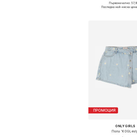
Първоначално: 57,
Предлага се в много 
Последна най-ниска цена
Добави в кошн
ПРОМОЦИЯ
ONLY GIRLS
Пола 'KOGLesl