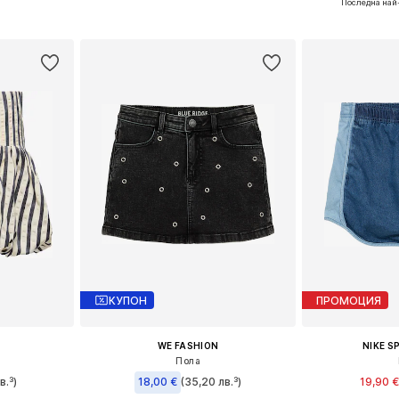
Последна най
ицата
Добави в кошницата
Добави 
КУПОН
ПРОМОЦИЯ
WE FASHION
NIKE 
Пола
в.³)
18,00 €
(35,20 лв.³)
19,90 