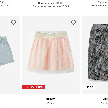
95 €
Първонач
Първоначално: 39,00 €
размери
Предлага се
Налични размери: 146-152, 158-164
:
38,66 €
Последна най
Последна най-ниска цена:
16,00 €
ицата
Добави 
Добави в кошницата
ПРОМОЦИЯ
Ново
MINOTI
ONL
y'
Пола
Пола 