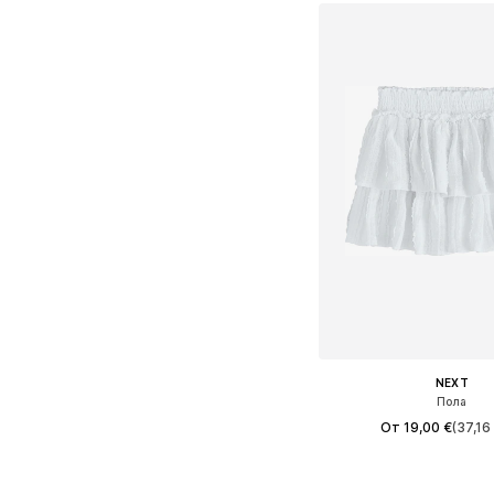
NEXT
Пола
От 19,00 €
(37,16 
+
2
Предлага се в много 