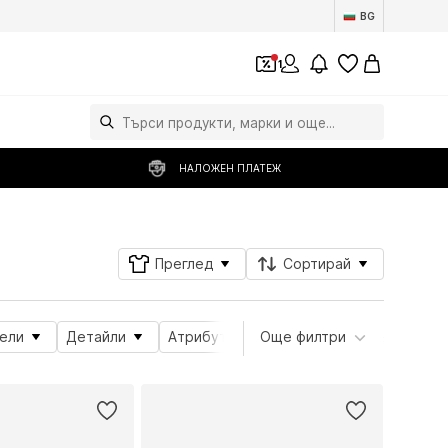
BG
1
НАЛОЖЕН ПЛАТЕЖ
Преглед
Сортирай
ели
Детайли
Атрибути на продукта
Още филтри
Дължина