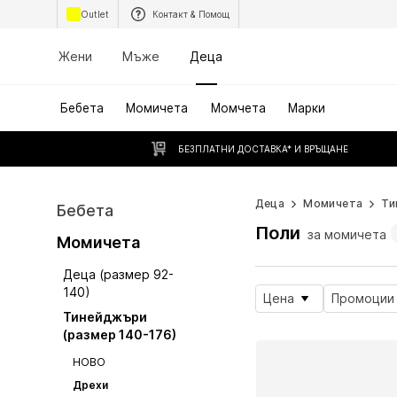
Outlet
Контакт & Помощ
Жени
Мъже
Деца
Бебета
Момичета
Момчета
Марки
БЕЗПЛАТНИ ДОСТАВКА* И ВРЪЩАНЕ
Деца
Момичета
Ти
Бебета
Поли
за момичета
Момичета
Деца (размер 92-
140)
Цена
Промоции
Тинейджъри
(размер 140-176)
НОВО
Дрехи