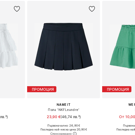
ПРОМОЦИЯ
ПРОМОЦИЯ
NAME IT
WE 
Пола 'NKFLeandre'
лв.³)
23,90 €
(46,74 лв.³)
От 10,00
Първоначално: 26,90 €
Първонач
размери
Налични размери: 128, 152, 158, 164
Предлага се
Последна най-ниска цена:
20,90 €
Последна най