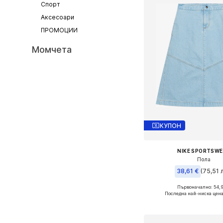
Спорт
Аксесоари
ПРОМОЦИИ
Момчета
КУПОН
NIKE SPORTSW
Пола
38,61 €
(75,51 л
Първоначално: 54,
Предлага се в много 
Последна най-ниска цена
Добави в кошн