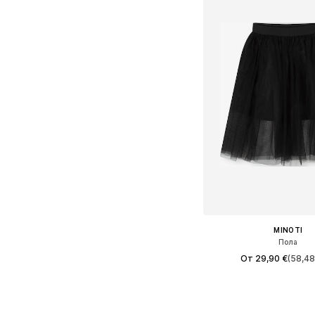
MINOTI
Пола
От 29,90 €
(58,48
Предлага се в много 
Добави в кошн