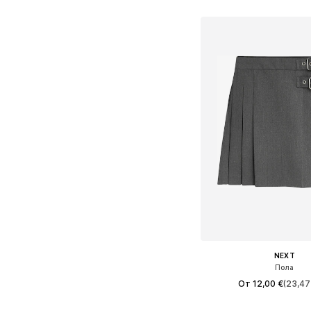
Добави в кошн
NEXT
Пола
От 12,00 €
(23,47 
Предлага се в много 