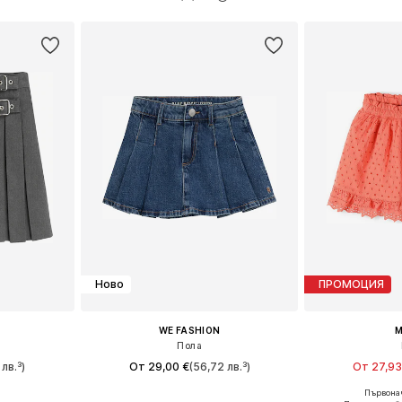
ицата
Добави в кошницата
Добави 
Ново
ПРОМОЦИЯ
WE FASHION
M
Пола
лв.³)
От 29,00 €
(56,72 лв.³)
От 27,93
Първонач
размери
Предлага се в много размери
Предлага се