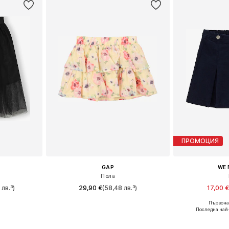
ПРОМОЦИЯ
GAP
WE 
Пола
 лв.³)
29,90 €
(58,48 лв.³)
17,00 €
Първонач
размери
Налични размери: 164-170
Последна най
ицата
Добави в кошницата
Добави 