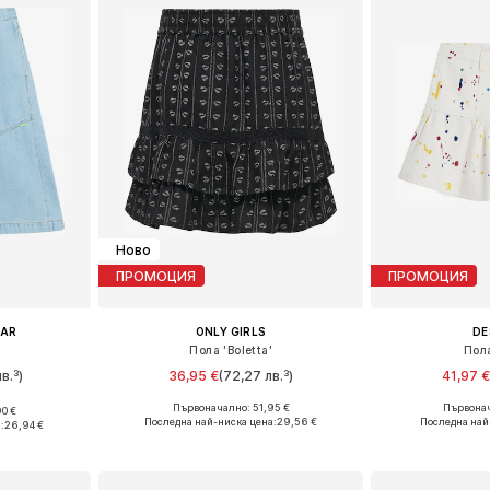
Ново
ПРОМОЦИЯ
ПРОМОЦИЯ
EAR
ONLY GIRLS
DE
Пола 'Boletta'
Пола
в.³)
36,95 €
(72,27 лв.³)
41,97 
Първоначално: 51,95 €
Първонач
90 €
Налични размери: 122-128, 130-140, 146, 158-164
размери
Последна най-ниска цена:
29,56 €
Последна най
:
26,94 €
Добави в кошницата
Добави 
ицата