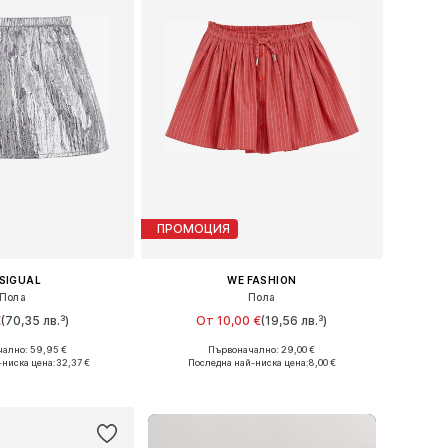
ПРОМОЦИЯ
SIGUAL
WE FASHION
Пола
Пола
€
(70,35 лв.³)
От 10,00 €
(19,56 лв.³)
ално: 59,95 €
Първоначално: 29,00 €
 в много размери
Предлага се в много размери
-ниска цена:
32,37 €
Последна най-ниска цена:
8,00 €
в кошницата
Добави в кошницата