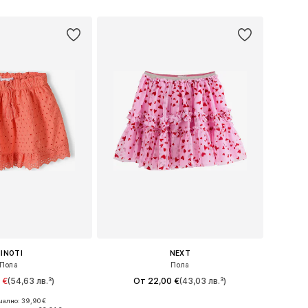
в кошницата
Добави в кошницата
INOTI
NEXT
Пола
Пола
 €
(54,63 лв.³)
От 22,00 €
(43,03 лв.³)
ално: 39,90 €
 в много размери
Предлага се в много размери