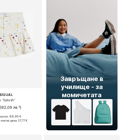
Завръщане в
училище - за
момичетата
SIGUAL
 'Splash'
€
(82,09 лв.³)
ално: 69,95 €
Налични размери: 98-104, 122-128, 134-140, 158-164
-ниска цена:
37,77 €
в кошницата