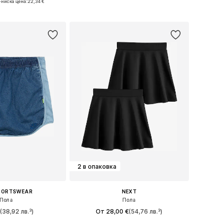
-ниска цена:
22,34 €
в кошницата
Добави в кошницата
2 в опаковка
SPORTSWEAR
NEXT
Пола
Пола
€
(38,92 лв.³)
От 28,00 €
(54,76 лв.³)