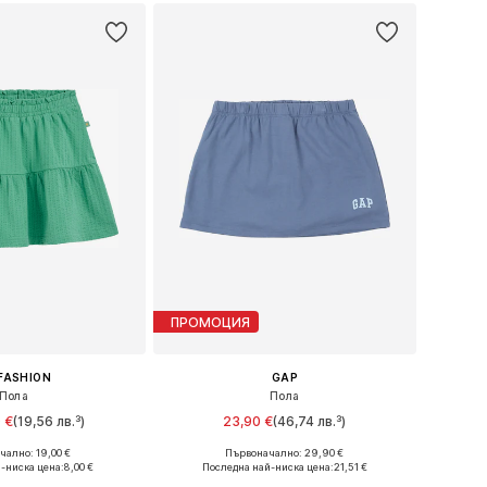
ПРОМОЦИЯ
FASHION
GAP
Пола
Пола
 €
(19,56 лв.³)
23,90 €
(46,74 лв.³)
ално: 19,00 €
Първоначално: 29,90 €
 в много размери
Предлага се в много размери
-ниска цена:
8,00 €
Последна най-ниска цена:
21,51 €