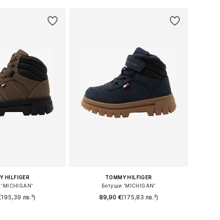
в кошницата
Добави в кошницата
 HILFIGER
TOMMY HILFIGER
 'MICHIGAN'
Ботуши 'MICHIGAN'
(195,39 лв.³)
89,90 €
(175,83 лв.³)
 в много размери
Налични размери: 24, 25, 26, 27, 28, 29