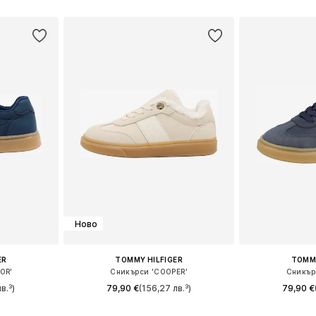
размери
Предлага се в много размери
Предлага се
ицата
Добави в кошницата
Добави 
Ново
ER
TOMMY HILFIGER
TOMMY
OR'
Сникърси 'COOPER'
Сникър
в.³)
79,90 €
(156,27 лв.³)
79,90 €
размери
Предлага се в много размери
Предлага се