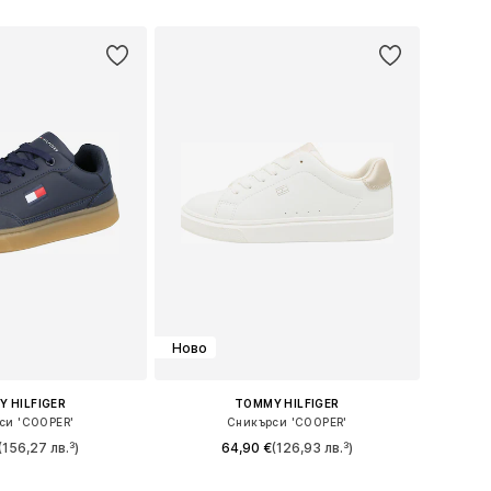
 в много размери
Предлага се в много размери
в кошницата
Добави в кошницата
Ново
 HILFIGER
TOMMY HILFIGER
си 'COOPER'
Сникърси 'COOPER'
(156,27 лв.³)
64,90 €
(126,93 лв.³)
 в много размери
Предлага се в много размери