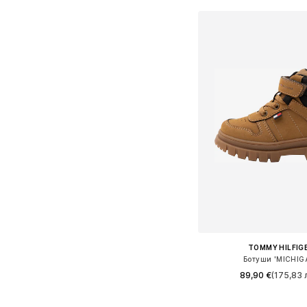
Добави в кошн
TOMMY HILFIG
Ботуши 'MICHIG
89,90 €
(175,83 л
Налични размери: 24, 25, 2