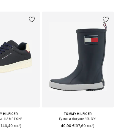
в кошницата
Добави в кошницата
 HILFIGER
TOMMY HILFIGER
и 'HAMPTON'
Гумени ботуши 'RUDY'
(146,49 лв.³)
49,90 €
(97,60 лв.³)