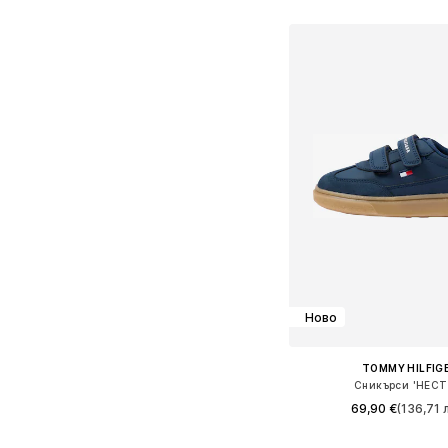
Предлага се в много 
Добави в кошн
Ново
TOMMY HILFIG
Сникърси 'HECT
69,90 €
(136,71 л
Предлага се в много 