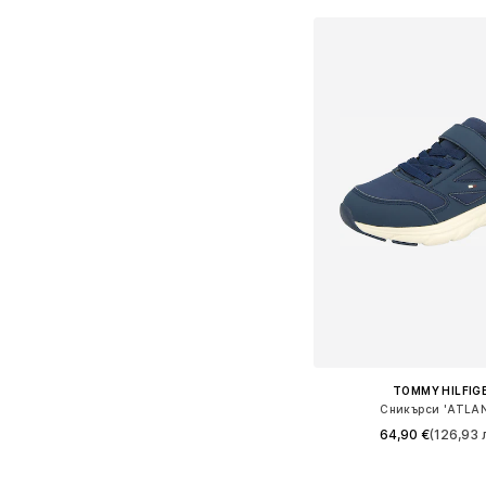
TOMMY HILFIG
Сникърси 'ATLA
64,90 €
(126,93 л
Предлага се в много 