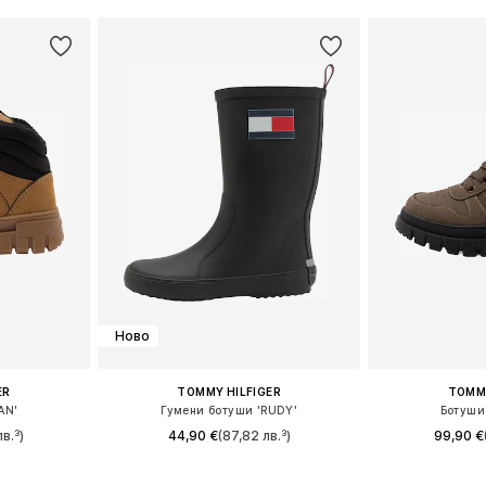
ицата
Добави в кошницата
Добави 
Ново
ER
TOMMY HILFIGER
TOMMY
AN'
Гумени ботуши 'RUDY'
Ботуши
в.³)
44,90 €
(87,82 лв.³)
99,90 €
6, 27, 28, 29
Предлага се в много размери
Предлага се