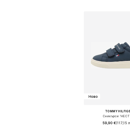
Добави в кошн
Ново
TOMMY HILFIG
Сникърси 'HECT
59,90 €
(117,15 л