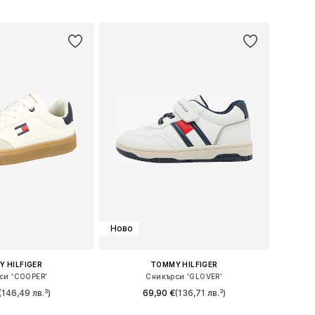
 в много размери
Предлага се в много размери
в кошницата
Добави в кошницата
Ново
 HILFIGER
TOMMY HILFIGER
си 'COOPER'
Сникърси 'GLOVER'
(146,49 лв.³)
69,90 €
(136,71 лв.³)