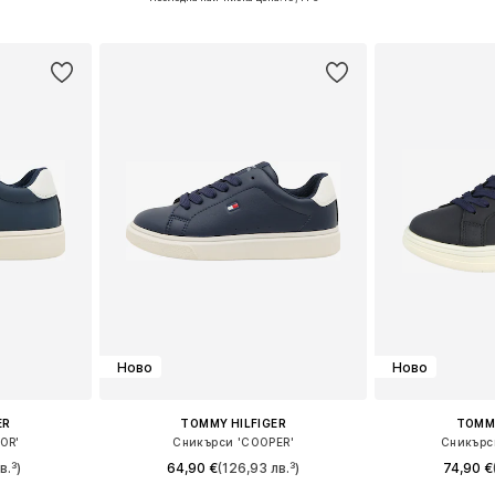
ицата
Добави 
Добави в кошницата
Ново
Ново
ER
TOMMY HILFIGER
TOMMY
OR'
Сникърси 'COOPER'
Сникърс
в.³)
64,90 €
(126,93 лв.³)
74,90 €