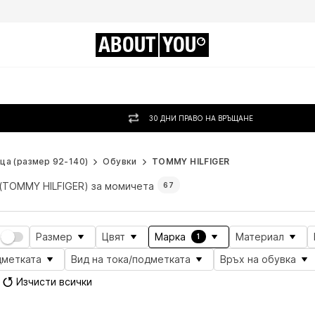
ABOUT
YOU
30 ДНИ ПРАВО НА ВРЪЩАНЕ
ца (размер 92-140)
Обувки
TOMMY HILFIGER
(TOMMY HILFIGER) за момичета
67
Размер
Цвят
Марка
Материал
1
дметката
Вид на тока/подметката
Връх на обувка
Изчисти всички