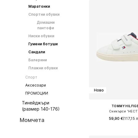
Маратонки
Спортни обувки
Домашни
пантофи
Ниски обувки
Гумени ботуши
Сандали
Балерини
Плажни обувки
Спорт
Аксесоари
Ново
ПРОМОЦИИ
Тинейджъри
TOMMY HILFIG
(размер 140-176)
Сникърси 'HECT
59,90 €
(117,15 л
Момчета
Предлага се в много 
Добави в кошн