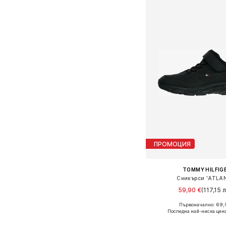
ПРОМОЦИЯ
TOMMY HILFIG
Сникърси 'ATLA
59,90 €
(117,15 л
Първоначално: 69,
Предлага се в много 
Последна най-ниска цена
Добави в кошн