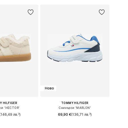
Ново
 HILFIGER
TOMMY HILFIGER
си 'HECTOR'
Сникърси 'MARLON'
(146,49 лв.³)
69,90 €
(136,71 лв.³)
 в много размери
Предлага се в много размери