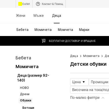
Outlet
Контакт & Помощ
Жени
Мъже
Деца
Бебета
Момичета
Момчета
Марки
БЕЗПЛАТНИ ДОСТАВКА* И ВРЪЩАНЕ
Деца
Момичета
Де
Бебета
Детски обувки
Момичета
Деца (размер 92-
140)
Цена
Промоции
НОВО
Височина на тока/по
Дрехи
По-малко филтри
Обувки
Ботуши