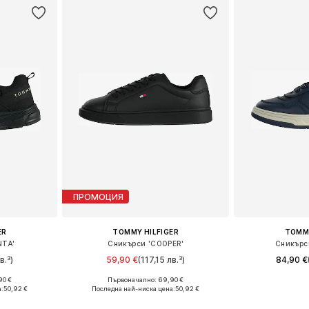
ПРОМОЦИЯ
ER
TOMMY HILFIGER
TOMMY
NTA'
Сникърси 'COOPER'
Сникърс
в.³)
59,90 €
(117,15 лв.³)
84,90 €
90 €
Първоначално: 69,90 €
размери
Предлага се в много размери
Предлага се
:
50,92 €
Последна най-ниска цена:
50,92 €
ицата
Добави в кошницата
Добави 