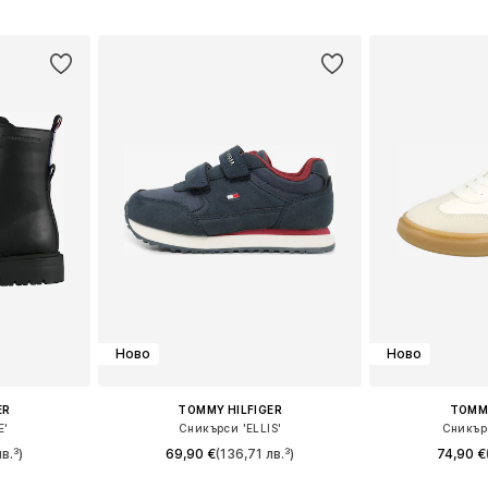
размери
Предлага се в много размери
Предлага се
ицата
Добави в кошницата
Добави 
Ново
Ново
ER
TOMMY HILFIGER
TOMMY
E'
Сникърси 'ELLIS'
Сникър
в.³)
69,90 €
(136,71 лв.³)
74,90 €