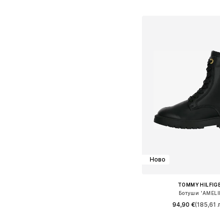
Предлага се в много 
Добави в кошн
Ново
TOMMY HILFIG
Ботуши 'AMELI
94,90 €
(185,61 л