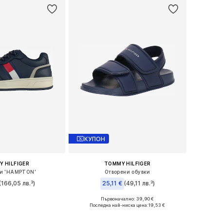
КУПОН
 HILFIGER
TOMMY HILFIGER
и 'HAMPTON'
Отворени обувки
(166,05 лв.³)
25,11 €
(49,11 лв.³)
Първоначално: 39,90 €
 в много размери
Налични размери: 25, 28, 29, 30
Последна най-ниска цена:
19,53 €
в кошницата
Добави в кошницата