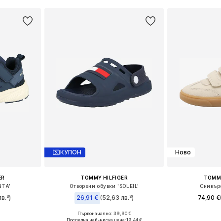
КУПОН
Ново
ER
TOMMY HILFIGER
TOMMY
NTA'
Отворени обувки 'SOLEIL'
Сникър
в.³)
26,91 €
(52,63 лв.³)
74,90 €
Първоначално: 39,90 €
размери
Предлага се
Налични размери: 22, 23, 25, 27, 29
Последна най-ниска цена:
19,44 €