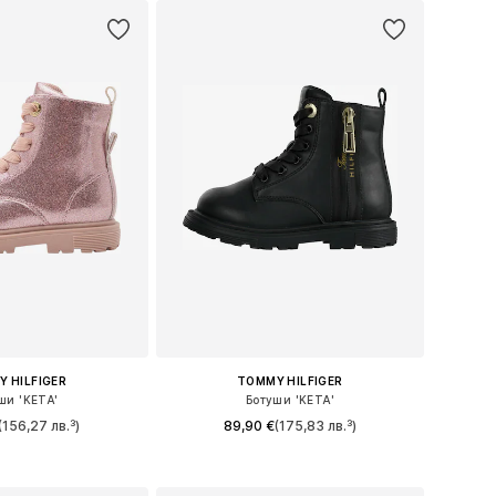
 HILFIGER
TOMMY HILFIGER
ши 'KETA'
Ботуши 'KETA'
(156,27 лв.³)
89,90 €
(175,83 лв.³)
 в много размери
Предлага се в много размери
в кошницата
Добави в кошницата