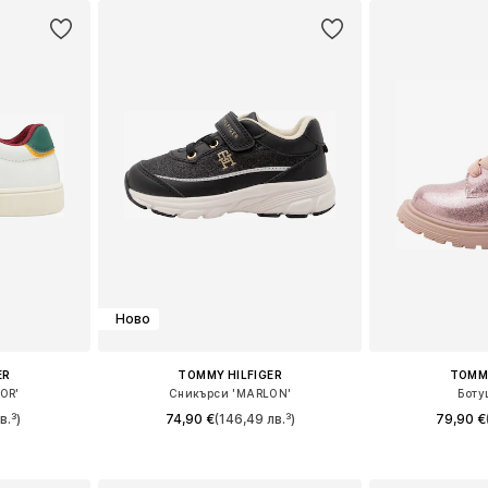
Ново
ER
TOMMY HILFIGER
TOMMY
OR'
Сникърси 'MARLON'
Боту
в.³)
74,90 €
(146,49 лв.³)
79,90 €
размери
Предлага се в много размери
Предлага се
ицата
Добави в кошницата
Добави 