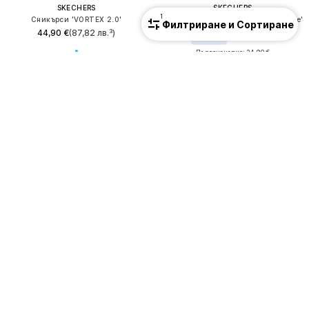
SKECHERS
SKECHERS
1
Сникърси 'VORTEX 2.0'
Спортни обувки 'Microspec Advance'
Филтриране и Сортиране
44,90 €
(87,82 лв.³)
23,31 €
(45,59 лв.³)
Първоначално: 34,90 €
Последна най-ниска цена:
25,90 €
Ново