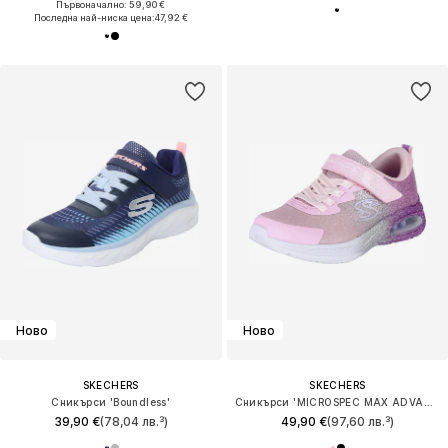
Първоначално: 59,90 €
Последна най-ниска цена:
47,92 €
Ново
Ново
SKECHERS
SKECHERS
Сникърси 'Boundless'
Сникърси 'MICROSPEC MAX ADVANCE'
39,90 €
(78,04 лв.³)
49,90 €
(97,60 лв.³)