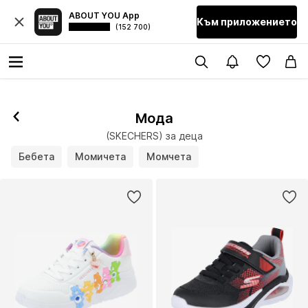
ABOUT YOU App
Към приложението
(152 700)
Мода
(SKECHERS) за деца
Бебета
Момичета
Момчета