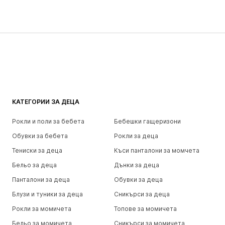
КАТЕГОРИИ ЗА ДЕЦА
Рокли и поли за бебета
Бебешки гащеризони
Обувки за бебета
Рокли за деца
Тениски за деца
Къси панталони за момчета
Бельо за деца
Дънки за деца
Панталони за деца
Обувки за деца
Блузи и туники за деца
Сникърси за деца
Рокли за момичета
Топове за момичета
Бельо за момичета
Сникърси за момичета