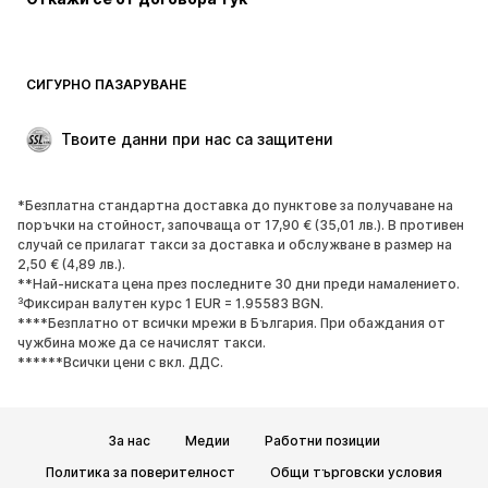
СИГУРНО ПАЗАРУВАНЕ
Твоите данни при нас са защитени
*Безплатна стандартна доставка до пунктове за получаване на
поръчки на стойност, започваща от 17,90 € (35,01 лв.). В противен
случай се прилагат такси за доставка и обслужване в размер на
2,50 € (4,89 лв.).
**Най-ниската цена през последните 30 дни преди намалението.
³Фиксиран валутен курс 1 EUR = 1.95583 BGN.
****Безплатно от всички мрежи в България. При обаждания от
чужбина може да се начислят такси.
******Всички цени с вкл. ДДС.
За нас
Медии
Работни позиции
Политика за поверителност
Общи търговски условия