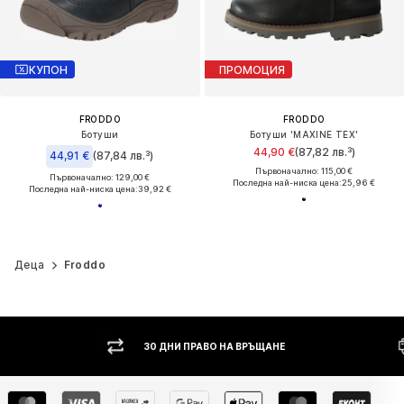
КУПОН
ПРОМОЦИЯ
FRODDO
FRODDO
Ботуши
Ботуши 'MAXINE TEX'
44,90 €
(87,82 лв.³)
44,91 €
(87,84 лв.³)
Първоначално: 115,00 €
Първоначално: 129,00 €
Последна най-ниска цена:
25,96 €
Последна най-ниска цена:
39,92 €
Деца
Froddo
30 ДНИ ПРАВО НА ВРЪЩАНЕ
НАЛ