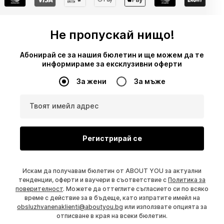
Не пропускай нищо!
Абонирай се за нашия бюлетин и ще можем да те
информираме за ексклузивни оферти
За жени
За мъже
Твоят имейл адрес
Регистрирай се
Искам да получавам бюлетин от ABOUT YOU за актуални
тенденции, оферти и ваучери в съответствие с
Политика за
поверителност
. Можете да оттеглите съгласието си по всяко
време с действие за в бъдеще, като изпратите имейл на
obsluzhvanenaklienti@aboutyou.bg
или използвате опцията за
отписване в края на всеки бюлетин.