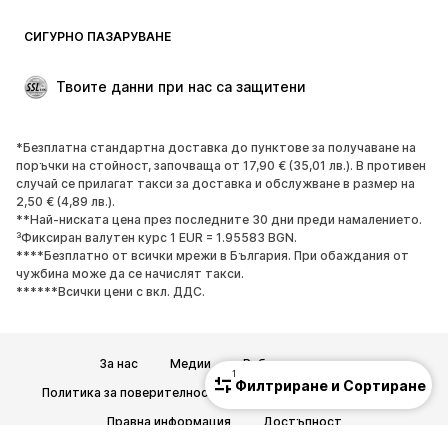
СИГУРНО ПАЗАРУВАНЕ
Твоите данни при нас са защитени
*Безплатна стандартна доставка до пунктове за получаване на
поръчки на стойност, започваща от 17,90 € (35,01 лв.). В противен
случай се прилагат такси за доставка и обслужване в размер на
2,50 € (4,89 лв.).
**Най-ниската цена през последните 30 дни преди намалението.
³Фиксиран валутен курс 1 EUR = 1.95583 BGN.
****Безплатно от всички мрежи в България. При обаждания от
чужбина може да се начислят такси.
******Всички цени с вкл. ДДС.
За нас
Медии
Работни позиции
1
Филтриране и Сортиране
Политика за поверителност
Общи търговски условия
Правна информация
Достъпност