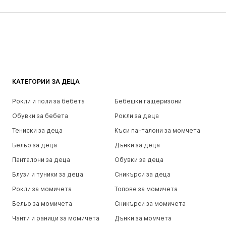
КАТЕГОРИИ ЗА ДЕЦА
Рокли и поли за бебета
Бебешки гащеризони
Обувки за бебета
Рокли за деца
Тениски за деца
Къси панталони за момчета
Бельо за деца
Дънки за деца
Панталони за деца
Обувки за деца
Блузи и туники за деца
Сникърси за деца
Рокли за момичета
Топове за момичета
Бельо за момичета
Сникърси за момичета
Чанти и раници за момичета
Дънки за момчета