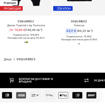
Premium
ПРОМОЦИЯ
КУПОН
DSQUARED2
DSQUARED2
Дънки Tapered Leg Панталон
Тениска
От 74,90 €
(146,49 лв.³)
43,11 €
(84,32 лв.³)
Първоначално: 199,00 €
Първоначално: 79,90 €
Последна най-ниска цена:
59,92 €
Последна най-ниска цена:
47,90 €
Деца
DSQUARED2
НИ ДОСТАВКА* И
30 ДНИ ПРАВО НА ВРЪЩАНЕ
Е