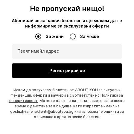
Не пропускай нищо!
Абонирай се за нашия бюлетин и ще можем да те
информираме за ексклузивни оферти
За жени
За мъже
Твоят имейл адрес
Регистрирай се
Искам да получавам бюлетин от ABOUT YOU за актуални
тенденции, оферти и ваучери в съответствие с
Политика за
поверителност
. Можете да оттеглите съгласието си по всяко
време с действие за в бъдеще, като изпратите имейл на
obsluzhvanenaklienti@aboutyou.bg
или използвате опцията за
отписване в края на всеки бюлетин.