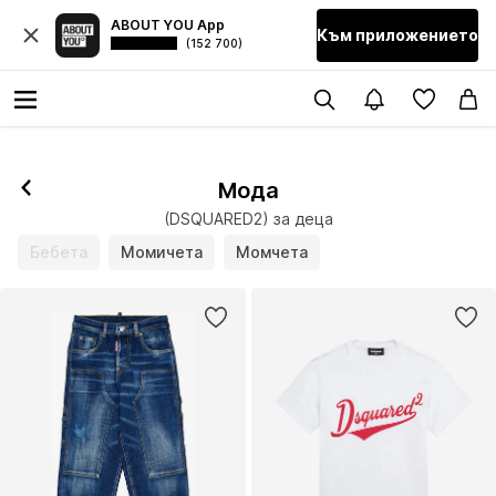
ABOUT YOU App
Към приложението
(152 700)
Мода
(DSQUARED2) за деца
Бебета
Момичета
Момчета