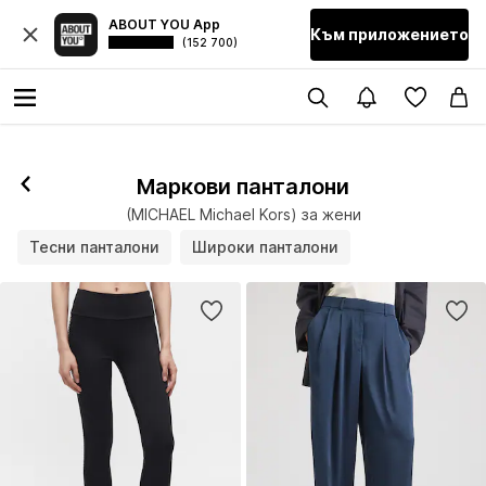
ABOUT YOU App
Към приложението
(152 700)
Маркови панталони
(MICHAEL Michael Kors) за жени
Тесни панталони
Широки панталони