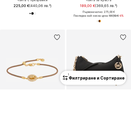
Чанта с презрамки
Чанта за кръста
225,00 €
(440,06 лв.³)
189,00 €
(369,65 лв.³)
Първоначално: 275,00 €
Последна най-ниска цена:
197,10 €
-4%
1
Филтриране и Сортиране
ПРОМОЦИЯ
MICHAEL MICHAEL KORS
MICHAEL MICHAEL KORS
Гривна
Чанта за през рамо